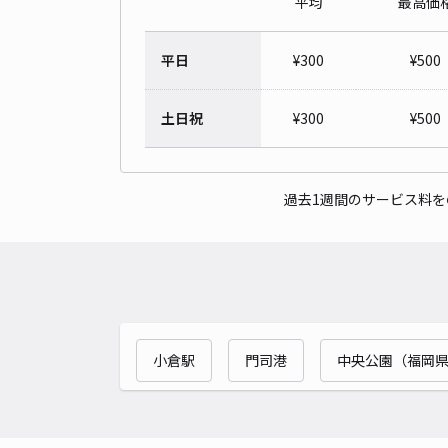
平均
最高価
平日
¥
300
¥
500
土日祝
¥
300
¥
500
過去1週間のサービス料
小倉駅
門司港
中央公園（福岡