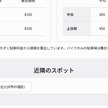
格
最安価格
平均
¥
100
平日
¥
50
¥
100
土日祝
¥
50
をのぞく駐車料金から相場を算出しています。バイクのみの駐車場は集計
近隣のスポット
県北九州市戸畑区）