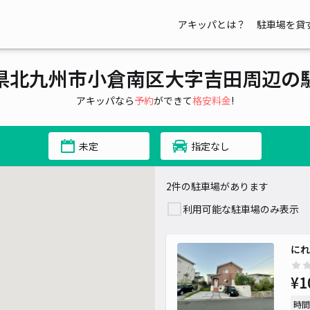
アキッパとは？
駐車場を貸
県北九州市小倉南区大字吉田周辺の
アキッパなら
予約
ができて
格安料金
!
未定
指定なし
2件の駐車場があります
利用可能な駐車場のみ表示
にれ
¥1
時間