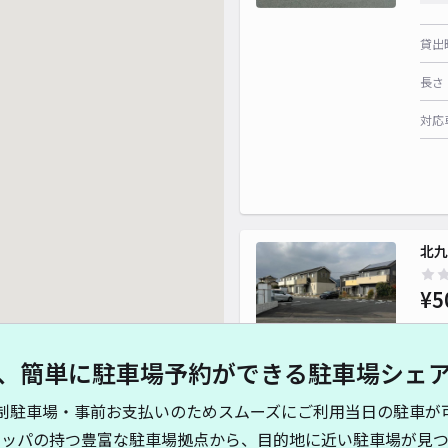
貸出
長さ
対応
北九
¥5
、簡単に駐車場予約ができる駐車場シェ
貸出
制駐車場・事前お支払いのためスムーズにご利用当日の駐車が
長さ
キッパの持つ豊富な駐車場拠点から、目的地に近い駐車場が見つ