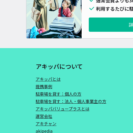
通常会員よりも3
利用するたびに駐
アキッパについて
アキッパとは
提携事例
駐車場を貸す：個人の方
駐車場を貸す：法人・個人事業主の方
アキッパバリュープラスとは
運営会社
アキチャン
akipedia