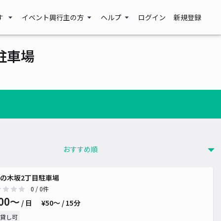
す
イベント興行主の方
ヘルプ
ログイン
新規登録
駐車場
の木坂2丁目駐車場
0
/ 0件
00〜
/ 日
¥50〜 / 15分
貸し可