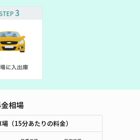
車種
オートバイ
軽自動車
コンパクトカー
中型車
ワンボックス
大型車・SUV
詳細へ
料金相場
車場（15分あたりの料金）