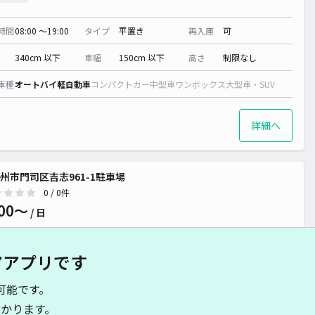
時間
08:00 〜19:00
タイプ
平置き
再入庫
可
340cm 以下
車幅
150cm 以下
高さ
制限なし
車種
オートバイ
軽自動車
コンパクトカー
中型車
ワンボックス
大型車・SUV
詳細へ
州市門司区吉志961-1駐車場
0
/ 0件
00〜
/ 日
アアプリです
時間
24時間営業
タイプ
平置き
再入庫
可
可能です。
460cm 以下
車幅
180cm 以下
高さ
制限なし
かります。