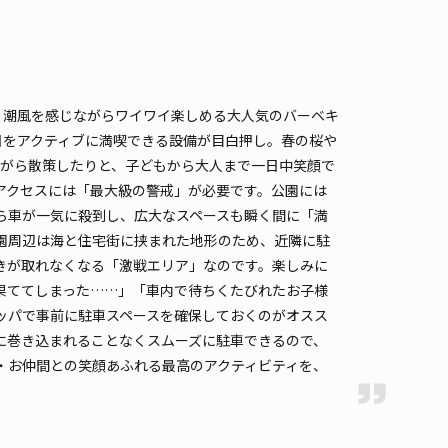
。潮風を感じながらワイワイ楽しめる大人気のバーベキ
日をアクティブに満喫できる設備が目白押し。春の桜や
ながら散策したりと、子どもから大人まで一日中笑顔で
アクセスには「最大級の警戒」が必要です。公園には
ら車が一気に殺到し、広大なスペースも瞬く間に「満
園周辺は海と住宅街に挟まれた地形のため、近隣に駐
きが取れなくなる「激戦エリア」なのです。楽しみに
果ててしまった……」「車内で待ちくたびれたお子様
ッパで事前に駐車スペースを確保しておくのがオスス
に巻き込まれることなくスムーズに駐車できるので、
・お仲間との笑顔あふれる最高のアクティビティを、