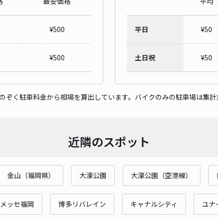
格
最安価格
平均
¥
500
平日
¥
50
¥
500
土日祝
¥
50
をのぞく駐車料金から相場を算出しています。バイクのみの駐車場は集計
近隣のスポット
金山（福岡県）
大濠公園
大濠公園（空港線）
メッセ福岡
博多リバレイン
キャナルシティ
ユナ