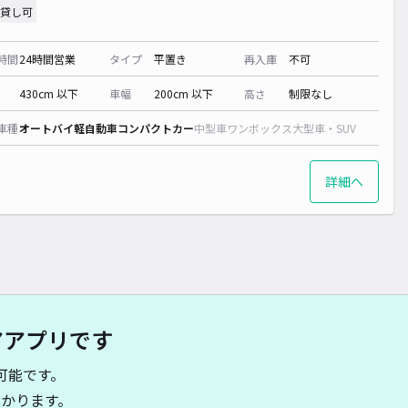
貸し可
時間
24時間営業
タイプ
平置き
再入庫
不可
430cm 以下
車幅
200cm 以下
高さ
制限なし
車種
オートバイ
軽自動車
コンパクトカー
中型車
ワンボックス
大型車・SUV
詳細へ
アアプリです
可能です。
かります。