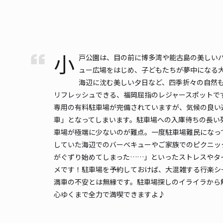
小
戸公園は、目の前に博多湾や能古島の美しい
ュー広場をはじめ、子どもたちが夢中になる
海辺に沈む美しい夕日など、四季折々の自然
リフレッシュできる、福岡屈指のレジャースポットで
専用の有料駐車場が完備されていますが、気候の良い
車」となってしまいます。駐車場への入庫待ちの長い
車場が極端に少ないのが難点。一度駐車場難民になっ
していた海辺でのバーベキューやご家族でのピクニッ
がぐずり始めてしまった……」といったストレスやタ
メです！駐車場を予約しておけば、大混雑する行楽シ
満車の不安とは無縁です。駐車場探しのイライラから
心ゆくまで全力で満喫できますよ♪