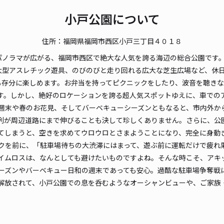
小戸公園について
住所：福岡県福岡市西区小戸三丁目４０１８
パノラマが広がる、福岡市西区で絶大な人気を誇る海辺の総合公園です
大型アスレチック遊具、のびのびと走り回れる広大な芝生広場など、休
も存分に楽しめます。お弁当を持ってピクニックをしたり、波音を聴き
す。しかし、絶好のロケーションを誇る超人気スポットゆえに、車での
週末や春のお花見、そしてバーベキューシーズンともなると、市内外か
列が周辺道路にまで伸びることも決して珍しくありません。さらに、公
てしまうと、空きを求めてウロウロとさまようことになり、完全に身動
クを前に、「駐車場待ちの大渋滞にはまって、遊ぶ前に運転だけで疲れ
イムロスは、なんとしても避けたいものですよね。そんな時こそ、アキ
ーズンやバーベキュー日和の週末であっても安心。過酷な駐車場争奪戦
解放されて、小戸公園での息を呑むようなオーシャンビューや、ご家族