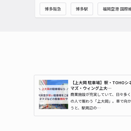
博多阪急
博多駅
福岡空港 国際
【上大岡 駐車場】駅・TOHOシ
マズ・ウィング上大…
商業施設が充実していて、日々多く
の人で賑わう「上大岡」。車で向
うと、駅周辺の…