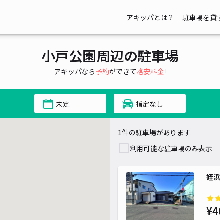
アキッパとは？
駐車場を貸
小戸公園周辺の駐車場
アキッパなら
予約
ができて
格安料金
!
未定
指定なし
1件の駐車場があります
利用可能な駐車場のみ表示
姪浜
¥4