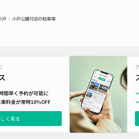
小戸
小戸公園付近の駐車場
に
ス
時間早く予約が可能に
車料金が常時10%OFF
詳しく見る