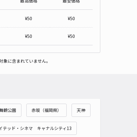
最高価格
最安価格
¥
50
¥
50
¥
50
¥
50
対象に含まれていません。
舞鶴公園
赤坂（福岡県）
天神
イテッド・シネマ キャナルシティ13