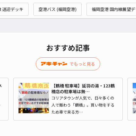
線 送迎デッキ
空港バス (福岡空港)
福岡空港 国内線展望デ
おすすめ記事
でもっと見る
ネ
【鶴橋 駐車場】延羽の湯・123鶴
橋店の駐車場は無…
コリアタウンが人気で、日々多くの
か
人で賑わう「鶴橋」。買い物をする
ため車で来る方…