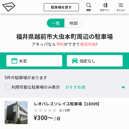
駐車場を貸す
検索
ログイン
メニュー
一覧
地図
福井県越前市大虫本町周辺の駐車場
アキッパなら
予約
ができて
格安料金
!
未定
指定なし
5件の駐車場があります
利用可能な駐車場のみ表示
レオパレスソレイユ駐車場【18309】
0
/ 0件
¥300〜
/ 日