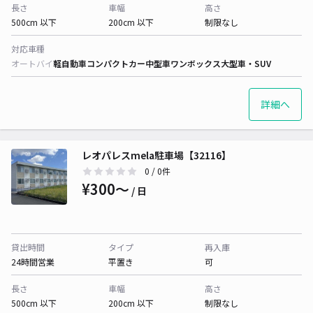
長さ
車幅
高さ
500cm 以下
200cm 以下
制限なし
対応車種
オートバイ
軽自動車
コンパクトカー
中型車
ワンボックス
大型車・SUV
詳細へ
レオパレスmela駐車場【32116】
0
/ 0件
¥300〜
/ 日
貸出時間
タイプ
再入庫
24時間営業
平置き
可
長さ
車幅
高さ
500cm 以下
200cm 以下
制限なし