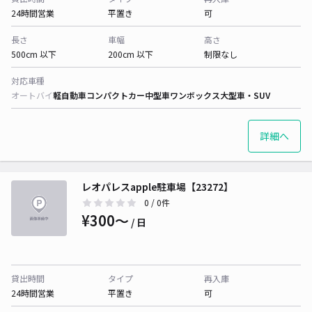
24時間営業
平置き
可
長さ
車幅
高さ
500cm 以下
200cm 以下
制限なし
対応車種
オートバイ
軽自動車
コンパクトカー
中型車
ワンボックス
大型車・SUV
詳細へ
レオパレスapple駐車場【23272】
0
/ 0件
¥300〜
/ 日
貸出時間
タイプ
再入庫
24時間営業
平置き
可