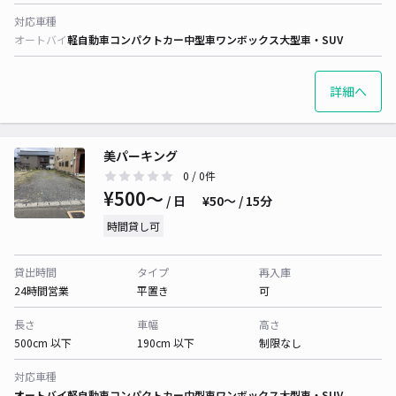
対応車種
オートバイ
軽自動車
コンパクトカー
中型車
ワンボックス
大型車・SUV
詳細へ
美パーキング
0
/ 0件
¥500〜
/ 日
¥50〜 / 15分
時間貸し可
貸出時間
タイプ
再入庫
24時間営業
平置き
可
長さ
車幅
高さ
500cm 以下
190cm 以下
制限なし
対応車種
オートバイ
軽自動車
コンパクトカー
中型車
ワンボックス
大型車・SUV