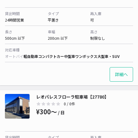
貸出時間
タイプ
再入庫
24時間営業
平置き
可
長さ
車幅
高さ
500cm 以下
200cm 以下
制限なし
対応車種
オートバイ
軽自動車
コンパクトカー
中型車
ワンボックス
大型車・SUV
詳細へ
レオパレスフローラ駐車場【27780】
0
/ 0件
¥300〜
/ 日
貸出時間
タイプ
再入庫