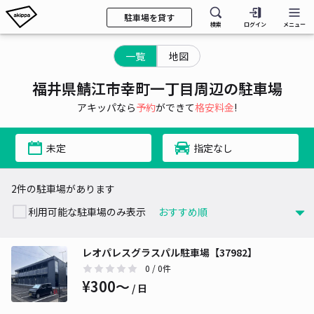
駐車場を貸す
検索
ログイン
メニュー
一覧
地図
福井県鯖江市幸町一丁目周辺の駐車場
アキッパなら
予約
ができて
格安料金
!
未定
指定なし
2件の駐車場があります
利用可能な駐車場のみ表示
レオパレスグラスパル駐車場【37982】
0
/ 0件
¥300〜
/ 日