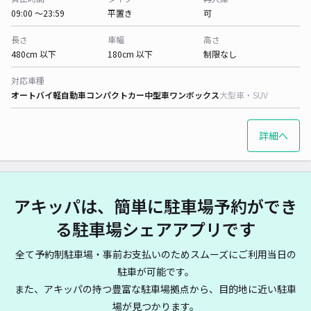
09:00 〜23:59
平置き
可
長さ
車幅
高さ
480cm 以下
180cm 以下
制限なし
対応車種
オートバイ
軽自動車
コンパクトカー
中型車
ワンボックス
大型車・SUV
詳細へ
アキッパは、簡単に駐車場予約ができ
る駐車場シェアアプリです
全て予約制駐車場・事前お支払いのためスムーズにご利用当日の
駐車が可能です。
また、アキッパの持つ豊富な駐車場拠点から、目的地に近い駐車
場が見つかります。