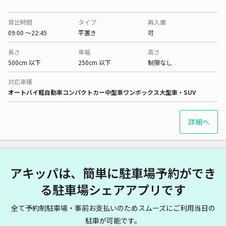
貸出時間
タイプ
再入庫
09:00 〜22:45
平置き
可
長さ
車幅
高さ
500cm 以下
250cm 以下
制限なし
対応車種
オートバイ
軽自動車
コンパクトカー
中型車
ワンボックス
大型車・SUV
詳細へ
アキッパは、簡単に駐車場予約ができ
る駐車場シェアアプリです
全て予約制駐車場・事前お支払いのためスムーズにご利用当日の
駐車が可能です。