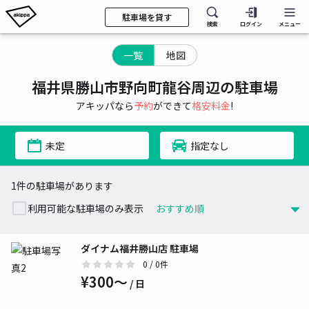
駐車場を貸す
検索
ログイン
メニュー
一覧
地図
福井県勝山市野向町龍谷周辺の駐車場
アキッパなら
予約
ができて
格安料金
!
未定
指定なし
1件の駐車場があります
利用可能な駐車場のみ表示
ダイナム福井勝山店 駐車場
0
/ 0件
¥300〜
/ 日