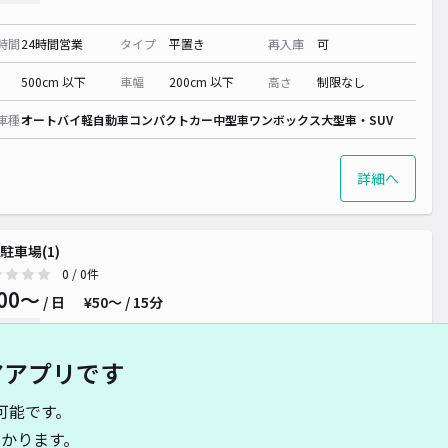
時間
24時間営業
タイプ
平置き
再入庫
可
500cm 以下
車幅
200cm 以下
高さ
制限なし
車種
オートバイ
軽自動車
コンパクトカー
中型車
ワンボックス
大型車・SUV
詳細へ
駐車場(1)
0
/ 0件
00〜
/ 日
¥50〜 / 15分
貸し可
アアプリです
時間
24時間営業
タイプ
平置き
再入庫
可
可能です。
500cm 以下
車幅
200cm 以下
高さ
制限なし
かります。