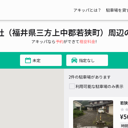
アキッパとは？
駐車場を貸
社（福井県三方上中郡若狭町）周辺
アキッパなら
予約
ができて
格安料金
!
未定
指定なし
2件の駐車場があります
利用可能な駐車場のみ表示
若狭
¥5
時間