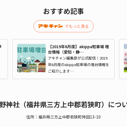
おすすめ記事
でもっと見る
停
【2019年6月度】akippa駐車場 増
台情報（愛知・静…
京
アキチャン編集部が公式配信！2019
年6月度のakippa駐車場の増台情報を
ご紹介します…
野神社（福井県三方上中郡若狭町）につ
住所：福井県三方上中郡若狭町持田13-10