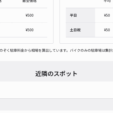
格
最安価格
平均
¥
500
平日
¥
50
¥
500
土日祝
¥
50
をのぞく駐車料金から相場を算出しています。バイクのみの駐車場は集計
近隣のスポット