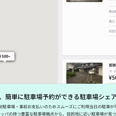
貸出
長さ
対応
¥ 500~
¥ 500~
若狭
¥5
時間
、簡単に駐車場予約ができる駐車場シェ
貸出
制駐車場・事前お支払いのためスムーズにご利用当日の駐車が
長さ
キッパの持つ豊富な駐車場拠点から、目的地に近い駐車場が見つ