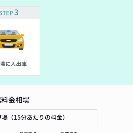
車種
オートバイ
軽自動車
コンパクトカー
中型車
ワンボックス
大型車・SUV
詳細へ
場料金相場
車場（15分あたりの料金）