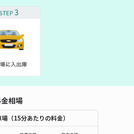
車種
オートバイ
軽自動車
コンパクトカー
中型車
ワンボックス
大型車・SUV
詳細へ
町アキッパ駐車場
諏訪神社（福井県福井市大島町）まで徒歩 33分
5
/ 10件
30〜
/ 日
予約不可
時間
24時間営業
タイプ
平置き
再入庫
可
料金相場
550cm 以下
車幅
200cm 以下
高さ
240cm 以下
車種
オートバイ
軽自動車
コンパクトカー
中型車
ワンボックス
大型車・SUV
車場（15分あたりの料金）
詳細へ