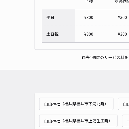
平均
最高価
平日
¥
300
¥
300
土日祝
¥
300
¥
300
過去1週間のサービス料
白山神社（福井県福井市下河北町）
白
白山神社（福井県福井市上莇生田町）