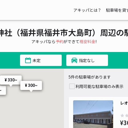
アキッパとは？
駐車場を貸
神社（福井県福井市大島町）周辺の
アキッパなら
予約
ができて
格安料金
!
300~
未定
指定なし
5件の駐車場があります
¥ 330~
¥ 300~
利用可能な駐車場のみ表示
~
レオ
¥3