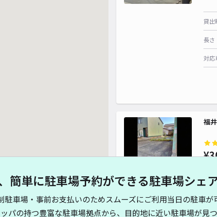
貸出
長さ
対応
福井
¥3
、簡単に駐車場予約ができる駐車場シェ
貸出
制駐車場・事前お支払いのためスムーズにご利用当日の駐車が
長さ
キッパの持つ豊富な駐車場拠点から、目的地に近い駐車場が見つ