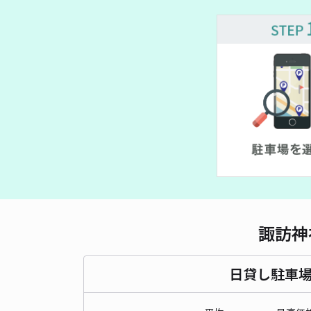
諏訪神
日貸し駐車