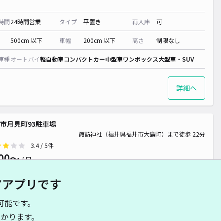
時間
24時間営業
タイプ
平置き
再入庫
可
500cm 以下
車幅
200cm 以下
高さ
制限なし
車種
オートバイ
軽自動車
コンパクトカー
中型車
ワンボックス
大型車・SUV
詳細へ
市月見町93駐車場
諏訪神社（福井県福井市大島町）まで徒歩 22分
3.4
/ 5件
00〜
/ 日
アアプリです
時間
24時間営業
タイプ
平置き
再入庫
可
可能です。
480cm 以下
車幅
180cm 以下
高さ
制限なし
かります。