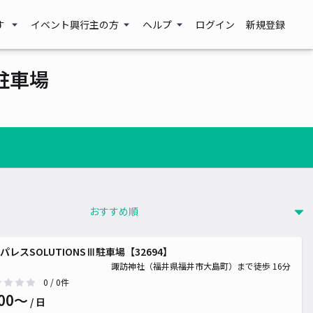
す
イベント興行主の方
ヘルプ
ログイン
新規登録
駐車場
パレスSOLUTIONSⅢ駐車場【32694】
諏訪神社（福井県福井市大島町）まで徒歩 16分
0
/ 0件
00〜
/ 日