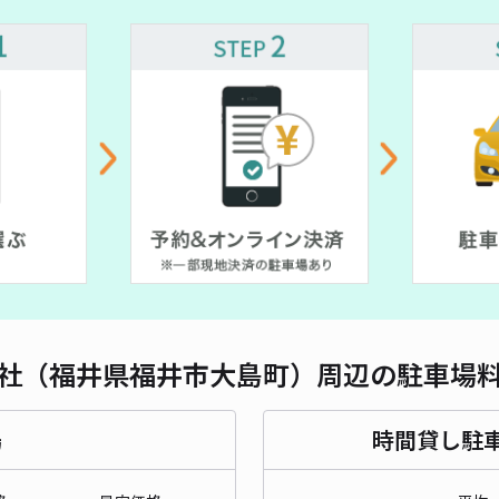
対応
木田
¥3
当日
貸出
社（福井県福井市大島町）周辺の駐車場
長さ
対応
場
時間貸し駐