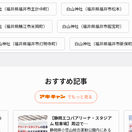
¥3
社（福井県福井市主計中町）
白山神社（福井県福井市松本）
貸出
社（福井県鯖江市米岡町）
白山神社（福井県福井市掘宮町）
長さ
山神社（福井県福井市灯明寺町）
白山神社（福井県福井市新保
対応
おすすめ記事
でもっと見る
め
【静岡エコパアリーナ・スタジア
ム 駐車場】周辺で…
区
静岡県小笠山総合運動公園内にある