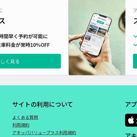
に
ス
時間早く予約が可能に
車料金が常時10%OFF
詳しく見る
サイトの利用について
アプ
よくある質問
利用規約
アキッパバリュープラス利用規約
アキ