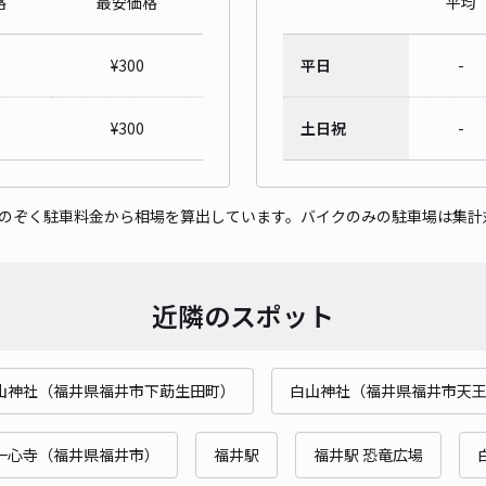
格
最安価格
平均
西木
¥
300
平日
-
¥
300
土日祝
-
¥3
貸出
をのぞく駐車料金から相場を算出しています。バイクのみの駐車場は集計
長さ
対応
近隣のスポット
山神社（福井県福井市下莇生田町）
白山神社（福井県福井市天
Tパ
一心寺（福井県福井市）
福井駅
福井駅 恐竜広場