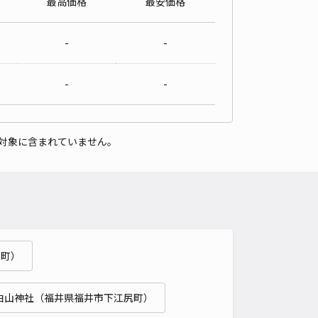
最高価格
最安価格
田1丁目akippa駐車場
-
-
諏訪神社（福井県福井市大島町）まで徒歩 39分
4
/ 1件
-
-
00〜
/ 日
時間
24時間営業
タイプ
平置き
再入庫
可
対象に含まれていません。
500cm 以下
車幅
190cm 以下
高さ
制限なし
車種
オートバイ
軽自動車
コンパクトカー
中型車
ワンボックス
大型車・SUV
詳細へ
王町）
ーキング
諏訪神社（福井県福井市大島町）まで徒歩 38分
白山神社（福井県福井市下江尻町）
3
/ 2件