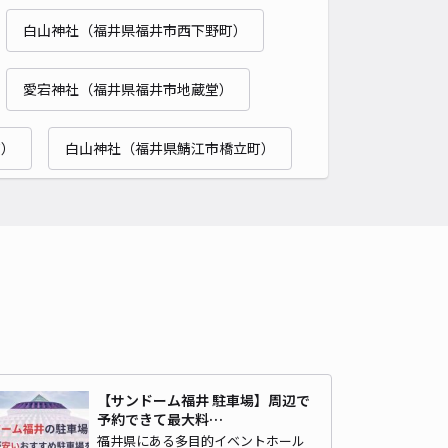
00〜
/ 日
白山神社（福井県福井市西下野町）
時間
24時間営業
タイプ
平置き
再入庫
可
愛宕神社（福井県福井市地蔵堂）
500cm 以下
車幅
190cm 以下
高さ
制限なし
町）
白山神社（福井県鯖江市橋立町）
車種
オートバイ
軽自動車
コンパクトカー
中型車
ワンボックス
大型車・SUV
詳細へ
【サンドーム福井 駐車場】周辺で
予約できて最大料…
福井県にある多目的イベントホール