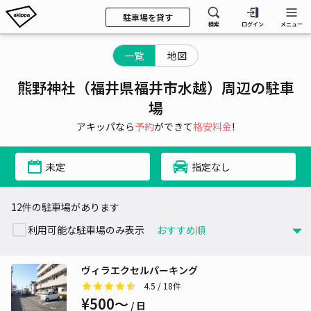
駐車場を貸す
検索
ログイン
メニュー
一覧
地図
熊野神社（福井県福井市水越）周辺の駐車
場
アキッパなら
予約
ができて
格安料金
!
未定
指定なし
12件の駐車場があります
利用可能な駐車場のみ表示
ヴィラエクセルパーキング
4.5
/ 18件
¥500〜
/ 日