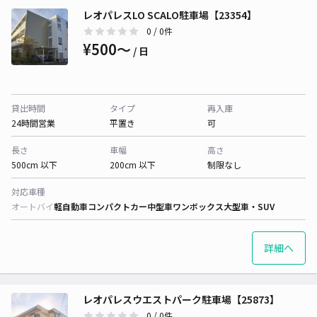
レオパレスLO SCALO駐車場【23354】
0
/ 0件
¥500〜
/ 日
貸出時間
タイプ
再入庫
24時間営業
平置き
可
長さ
車幅
高さ
500cm 以下
200cm 以下
制限なし
対応車種
オートバイ
軽自動車
コンパクトカー
中型車
ワンボックス
大型車・SUV
詳細へ
レオパレスウエストパーク駐車場【25873】
0
/ 0件