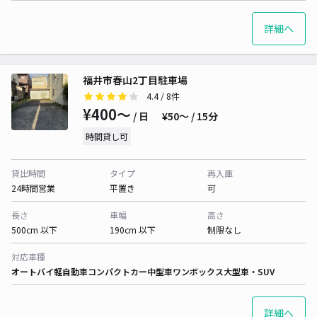
詳細へ
福井市春山2丁目駐車場
4.4
/ 8件
¥400〜
/ 日
¥50〜 / 15分
時間貸し可
貸出時間
タイプ
再入庫
24時間営業
平置き
可
長さ
車幅
高さ
500cm 以下
190cm 以下
制限なし
対応車種
オートバイ
軽自動車
コンパクトカー
中型車
ワンボックス
大型車・SUV
詳細へ