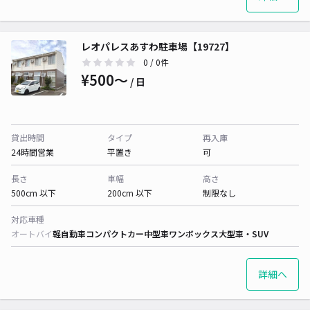
レオパレスあすわ駐車場【19727】
0
/ 0件
¥500〜
/ 日
貸出時間
タイプ
再入庫
24時間営業
平置き
可
長さ
車幅
高さ
500cm 以下
200cm 以下
制限なし
対応車種
オートバイ
軽自動車
コンパクトカー
中型車
ワンボックス
大型車・SUV
詳細へ