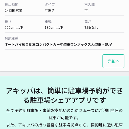
貸出時間
タイプ
再入庫
24時間営業
平置き
可
長さ
車幅
高さ
500cm 以下
190cm 以下
制限なし
対応車種
オートバイ
軽自動車
コンパクトカー
中型車
ワンボックス
大型車・SUV
詳細へ
アキッパは、簡単に駐車場予約ができ
る駐車場シェアアプリです
全て予約制駐車場・事前お支払いのためスムーズにご利用当日の
駐車が可能です。
また、アキッパの持つ豊富な駐車場拠点から、目的地に近い駐車