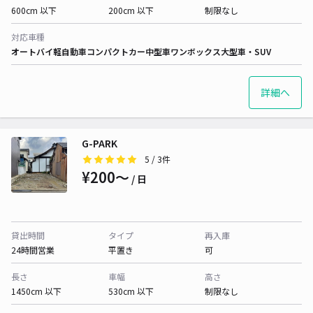
600cm 以下
200cm 以下
制限なし
対応車種
オートバイ
軽自動車
コンパクトカー
中型車
ワンボックス
大型車・SUV
詳細へ
G-PARK
5
/ 3件
¥200〜
/ 日
貸出時間
タイプ
再入庫
24時間営業
平置き
可
長さ
車幅
高さ
1450cm 以下
530cm 以下
制限なし