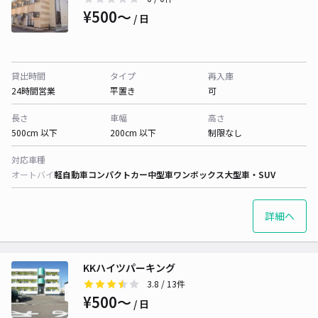
¥500〜
/ 日
貸出時間
タイプ
再入庫
24時間営業
平置き
可
長さ
車幅
高さ
500cm 以下
200cm 以下
制限なし
対応車種
オートバイ
軽自動車
コンパクトカー
中型車
ワンボックス
大型車・SUV
詳細へ
KKハイツパーキング
3.8
/ 13件
¥500〜
/ 日