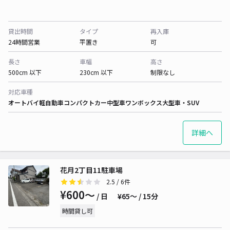
貸出時間
タイプ
再入庫
24時間営業
平置き
可
長さ
車幅
高さ
500cm 以下
230cm 以下
制限なし
対応車種
オートバイ
軽自動車
コンパクトカー
中型車
ワンボックス
大型車・SUV
詳細へ
花月2丁目11駐車場
2.5
/ 6件
¥600〜
/ 日
¥65〜 / 15分
時間貸し可