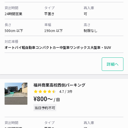
貸出時間
タイプ
再入庫
24時間営業
平置き
可
長さ
車幅
高さ
500cm 以下
190cm 以下
制限なし
対応車種
オートバイ
軽自動車
コンパクトカー
中型車
ワンボックス
大型車・SUV
詳細へ
福井商業高校西側パーキング
4.7
/ 3件
¥800〜
/ 日
当日予約不可
貸出時間
タイプ
再入庫