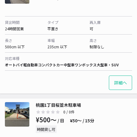
貸出時間
タイプ
再入庫
24時間営業
平置き
可
長さ
車幅
高さ
500cm 以下
235cm 以下
制限なし
対応車種
オートバイ
軽自動車
コンパクトカー
中型車
ワンボックス
大型車・SUV
詳細へ
桃園1丁目桜並木駐車場
0
/ 0件
¥500〜
/ 日
¥50〜 / 15分
時間貸し可