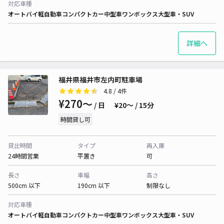
対応車種
オートバイ
軽自動車
コンパクトカー
中型車
ワンボックス
大型車・SUV
詳細へ
福井県福井市左内町駐車場
4.8
/ 4件
¥270〜
/ 日
¥20〜 / 15分
時間貸し可
貸出時間
タイプ
再入庫
24時間営業
平置き
可
長さ
車幅
高さ
500cm 以下
190cm 以下
制限なし
対応車種
オートバイ
軽自動車
コンパクトカー
中型車
ワンボックス
大型車・SUV