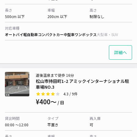
長さ
車幅
高さ
500cm 以下
200cm 以下
制限なし
対応車種
オートバイ
軽自動車
コンパクトカー
中型車
ワンボックス
大型車・SUV
詳細へ
道後温泉まで徒歩 16分
松山市持田町1-2 アミックインターナショナル駐
車場NO.3
4.3
/ 9件
¥400〜
/ 日
貸出時間
タイプ
再入庫
00:00 〜12:00
平置き
可
長さ
車幅
高さ