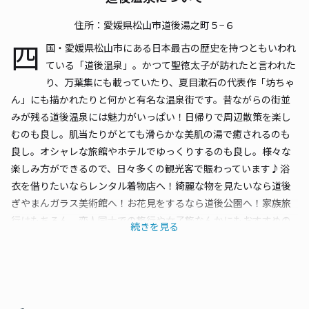
住所：愛媛県松山市道後湯之町５−６
四
国・愛媛県松山市にある日本最古の歴史を持つともいわれ
ている「道後温泉」。かつて聖徳太子が訪れたと言われた
り、万葉集にも載っていたり、夏目漱石の代表作「坊ちゃ
ん」にも描かれたりと何かと有名な温泉街です。昔ながらの街並
みが残る道後温泉には魅力がいっぱい！日帰りで周辺散策を楽し
むのも良し。肌当たりがとても滑らかな美肌の湯で癒されるのも
良し。オシャレな旅館やホテルでゆっくりするのも良し。様々な
楽しみ方ができるので、日々多くの観光客で賑わっています♪浴
衣を借りたいならレンタル着物店へ！綺麗な物を見たいなら道後
ぎやまんガラス美術館へ！お花見をするなら道後公園へ！家族旅
行はもちろん、恋人同士での旅行や女子旅なんかにもおすすめの
続きを見る
スポットですよ♪そんな道後温泉へ車で行きたいなら、こちらの
ページで紹介してる駐車場をご利用下さい。事前予約ができて料
金が安い、道後温泉に近くて便利な駐車場を多数掲載していま
す。最大料金が明確なので、長時間利用や連泊の際にも安心して
利用することができますよ。時間やお金を有効に使って、道後温