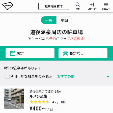
駐車場を貸す
検索
ログイン
メニュー
一覧
地図
道後温泉周辺の駐車場
アキッパなら
予約
ができて
格安料金
!
未定
指定なし
8件の駐車場があります
利用可能な駐車場のみ表示
道後温泉まで徒歩 14分
ルメン道後
4.7
/ 10件
¥400〜
/ 日