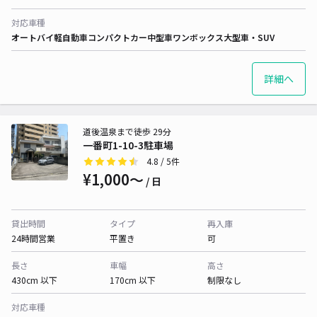
対応車種
オートバイ
軽自動車
コンパクトカー
中型車
ワンボックス
大型車・SUV
詳細へ
道後温泉まで徒歩 29分
一番町1-10-3駐車場
4.8
/ 5件
¥1,000〜
/ 日
貸出時間
タイプ
再入庫
24時間営業
平置き
可
長さ
車幅
高さ
430cm 以下
170cm 以下
制限なし
対応車種