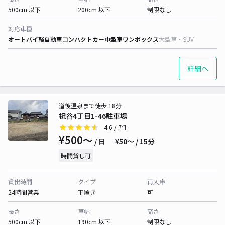
500cm 以下
200cm 以下
制限なし
対応車種
オートバイ
軽自動車
コンパクトカー
中型車
ワンボックス
大型車・SUV
詳細へ
道後温泉まで徒歩 18分
祝谷4丁目1-46駐車場
4.6
/ 7件
¥500〜
/ 日
¥50〜 / 15分
時間貸し可
貸出時間
タイプ
再入庫
24時間営業
平置き
可
長さ
車幅
高さ
500cm 以下
190cm 以下
制限なし