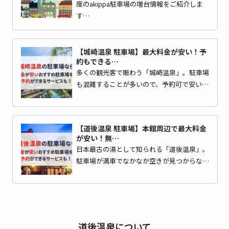
度のakippa駐車場の増台情報をご紹介しま
す…
【城崎温泉 駐車場】最大料金が安い！予
約もできる…
多くの観光客で賑わう「城崎温泉」。駐車場
も混雑することが多いので、予約可で安い…
【道後温泉 駐車場】本館周辺で最大料金
が安い！無…
日本最古の湯として知られる「道後温泉」。
駐車場が満車でなかなか空きが見つからな…
道後温泉について