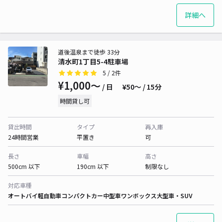
詳細へ
道後温泉まで徒歩 33分
清水町1丁目5-4駐車場
5
/ 2件
¥1,000〜
/ 日
¥50〜 / 15分
時間貸し可
貸出時間
タイプ
再入庫
24時間営業
平置き
可
長さ
車幅
高さ
500cm 以下
190cm 以下
制限なし
対応車種
オートバイ
軽自動車
コンパクトカー
中型車
ワンボックス
大型車・SUV