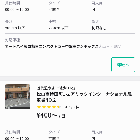
貸出時間
タイプ
再入庫
00:00 〜12:00
平置き
可
長さ
車幅
高さ
500cm 以下
200cm 以下
制限なし
対応車種
オートバイ
軽自動車
コンパクトカー
中型車
ワンボックス
大型車・SUV
詳細へ
道後温泉まで徒歩 16分
松山市持田町1-2 アミックインターナショナル駐
車場NO.2
4.7
/ 3件
¥400〜
/ 日
貸出時間
タイプ
再入庫
00:00 〜12:00
平置き
可