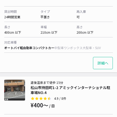
貸出時間
タイプ
再入庫
24時間営業
平置き
可
長さ
車幅
高さ
400cm 以下
210cm 以下
200cm 以下
対応車種
オートバイ
軽自動車
コンパクトカー
中型車
ワンボックス
大型車・SUV
詳細へ
道後温泉まで徒歩 15分
松山市持田町1-2 アミックインターナショナル駐
車場NO.4
4.9
/ 8件
¥400〜
/ 日