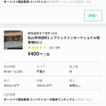
オートバイ
軽自動車
コンパクトカー
中型車
ワンボックス
大型車・SUV
詳細へ
道後温泉まで徒歩 16分
松山市持田町1-2 アミックインターナショナル駐
車場NO.1
3.6
/ 5件
¥400〜
/ 日
貸出時間
タイプ
再入庫
00:00 〜12:00
平置き
可
長さ
車幅
高さ
500cm 以下
200cm 以下
制限なし
対応車種
オートバイ
軽自動車
コンパクトカー
中型車
ワンボックス
大型車・SUV