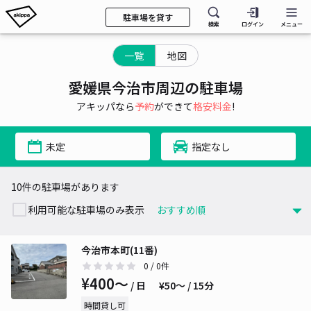
駐車場を貸す
検索
ログイン
メニュー
一覧
地図
愛媛県今治市周辺の駐車場
アキッパなら
予約
ができて
格安料金
!
未定
指定なし
10件の駐車場があります
利用可能な駐車場のみ表示
今治市本町(11番)
0
/ 0件
¥400〜
/ 日
¥50〜 / 15分
時間貸し可