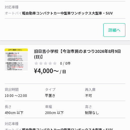
対応車種
オートバイ
軽自動車
コンパクトカー
中型車
ワンボックス
大型車・SUV
詳細へ
旧日吉小学校【今治市民のまつり2026年8月9日
(日)】
0
/ 0件
¥4,000〜
/ 日
貸出時間
タイプ
再入庫
10:00 〜22:00
平置き
不可
長さ
車幅
高さ
490cm 以下
200cm 以下
制限なし
対応車種
オートバイ
軽自動車
コンパクトカー
中型車
ワンボックス
大型車・SUV