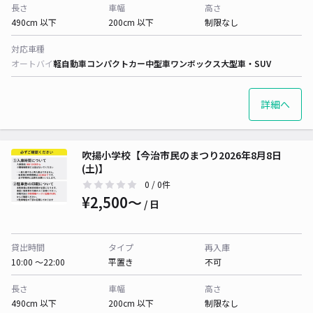
長さ
車幅
高さ
490cm 以下
200cm 以下
制限なし
対応車種
オートバイ
軽自動車
コンパクトカー
中型車
ワンボックス
大型車・SUV
詳細へ
吹揚小学校【今治市民のまつり2026年8月8日
(土)】
0
/ 0件
¥2,500〜
/ 日
貸出時間
タイプ
再入庫
10:00 〜22:00
平置き
不可
長さ
車幅
高さ
490cm 以下
200cm 以下
制限なし