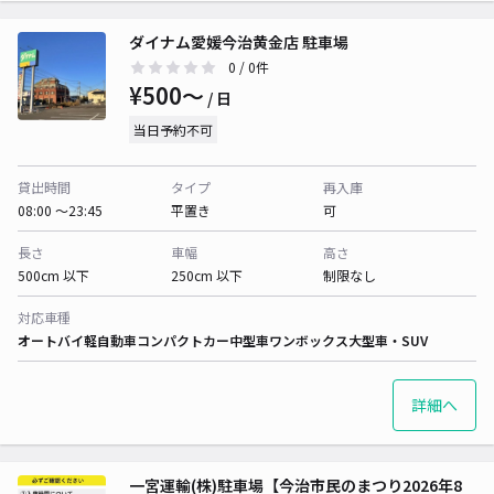
ダイナム愛媛今治黄金店 駐車場
0
/ 0件
¥500〜
/ 日
当日予約不可
貸出時間
タイプ
再入庫
08:00 〜23:45
平置き
可
長さ
車幅
高さ
500cm 以下
250cm 以下
制限なし
対応車種
オートバイ
軽自動車
コンパクトカー
中型車
ワンボックス
大型車・SUV
詳細へ
一宮運輸(株)駐車場【今治市民のまつり2026年8