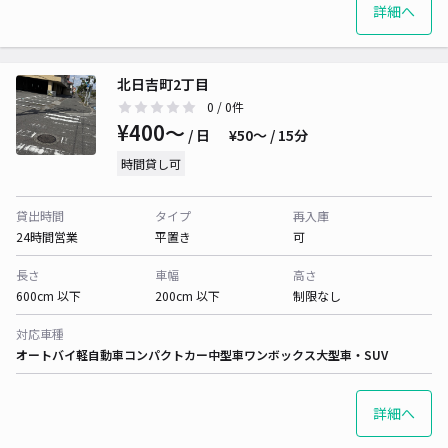
詳細へ
北日吉町2丁目
0
/ 0件
¥400〜
/ 日
¥50〜 / 15分
時間貸し可
貸出時間
タイプ
再入庫
24時間営業
平置き
可
長さ
車幅
高さ
600cm 以下
200cm 以下
制限なし
対応車種
オートバイ
軽自動車
コンパクトカー
中型車
ワンボックス
大型車・SUV
詳細へ