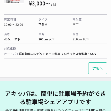
¥3,000〜
/ 日
貸出時間
タイプ
再入庫
10:00 〜22:00
平置き
不可
長さ
車幅
高さ
490cm 以下
200cm 以下
210cm 以下
対応車種
オートバイ
軽自動車
コンパクトカー
中型車
ワンボックス
大型車・SUV
詳細へ
アキッパは、簡単に駐車場予約ができ
る駐車場シェアアプリです
全て予約制駐車場・事前お支払いのためスムーズにご利用当日の