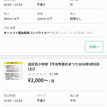
06:00 〜23:00
平置き
可
長さ
車幅
高さ
460cm 以下
220cm 以下
制限なし
対応車種
オートバイ
軽自動車
コンパクトカー
中型車
ワンボックス
大型車・SUV
詳細へ
旧日吉小学校【今治市民のまつり2026年8月8日
(土)】
0
/ 0件
¥2,000〜
/ 日
貸出時間
タイプ
再入庫
10:00 〜22:00
平置き
不可