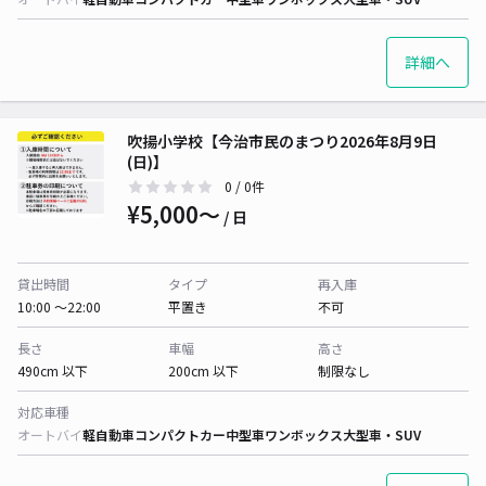
詳細へ
吹揚小学校【今治市民のまつり2026年8月9日
(日)】
0
/ 0件
¥5,000〜
/ 日
貸出時間
タイプ
再入庫
10:00 〜22:00
平置き
不可
長さ
車幅
高さ
490cm 以下
200cm 以下
制限なし
対応車種
オートバイ
軽自動車
コンパクトカー
中型車
ワンボックス
大型車・SUV