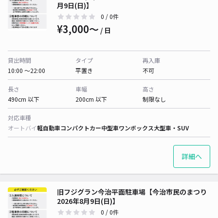
月9日(日)】
0
/ 0件
¥3,000〜
/ 日
貸出時間
タイプ
再入庫
10:00 〜22:00
平置き
不可
長さ
車幅
高さ
490cm 以下
200cm 以下
制限なし
対応車種
オートバイ
軽自動車
コンパクトカー
中型車
ワンボックス
大型車・SUV
詳細へ
旧フジグラン今治平面駐車場【今治市民のまつり
2026年8月9日(日)】
0
/ 0件