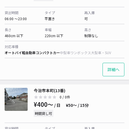
貸出時間
タイプ
再入庫
06:00 〜23:00
平置き
可
長さ
車幅
高さ
460cm 以下
220cm 以下
制限なし
対応車種
オートバイ
軽自動車
コンパクトカー
中型車
ワンボックス
大型車・SUV
詳細へ
今治市本町(13番)
0
/ 0件
¥400〜
/ 日
¥50〜 / 15分
時間貸し可
貸出時間
タイプ
再入庫