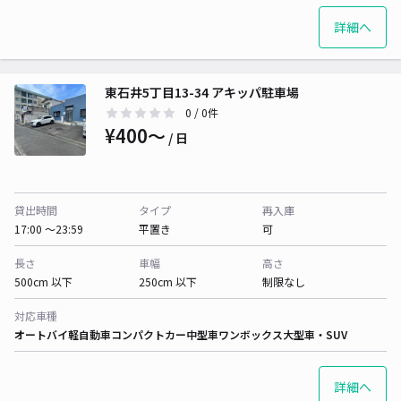
詳細へ
東石井5丁目13-34 アキッパ駐車場
0
/ 0件
¥400〜
/ 日
貸出時間
タイプ
再入庫
17:00 〜23:59
平置き
可
長さ
車幅
高さ
500cm 以下
250cm 以下
制限なし
対応車種
オートバイ
軽自動車
コンパクトカー
中型車
ワンボックス
大型車・SUV
詳細へ