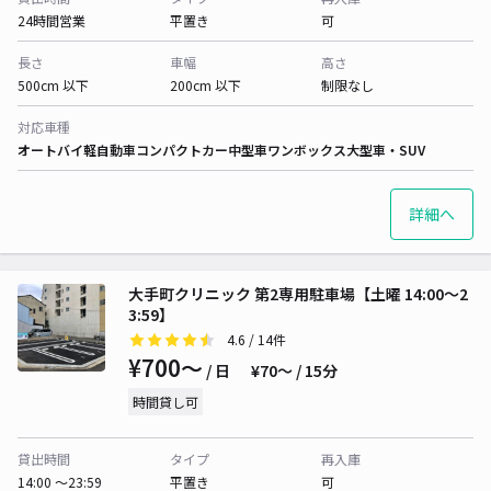
24時間営業
平置き
可
長さ
車幅
高さ
500cm 以下
200cm 以下
制限なし
対応車種
オートバイ
軽自動車
コンパクトカー
中型車
ワンボックス
大型車・SUV
詳細へ
大手町クリニック 第2専用駐車場【土曜 14:00～2
3:59】
4.6
/ 14件
¥700〜
/ 日
¥70〜 / 15分
時間貸し可
貸出時間
タイプ
再入庫
14:00 〜23:59
平置き
可