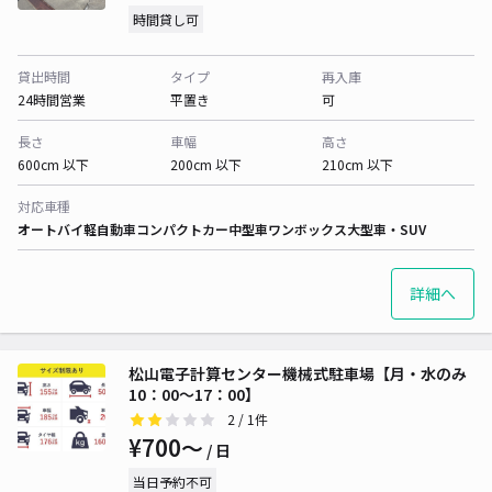
時間貸し可
貸出時間
タイプ
再入庫
24時間営業
平置き
可
長さ
車幅
高さ
600cm 以下
200cm 以下
210cm 以下
対応車種
オートバイ
軽自動車
コンパクトカー
中型車
ワンボックス
大型車・SUV
詳細へ
松山電子計算センター機械式駐車場【月・水のみ
10：00～17：00】
2
/ 1件
¥700〜
/ 日
当日予約不可