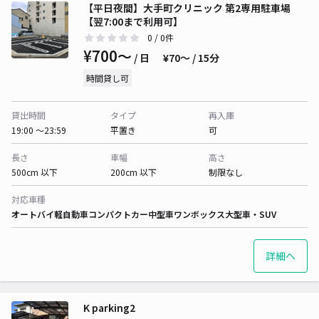
【平日夜間】大手町クリニック 第2専用駐車場
【翌7:00まで利用可】
0
/ 0件
¥700〜
/ 日
¥70〜 / 15分
時間貸し可
貸出時間
タイプ
再入庫
19:00 〜23:59
平置き
可
長さ
車幅
高さ
500cm 以下
200cm 以下
制限なし
対応車種
オートバイ
軽自動車
コンパクトカー
中型車
ワンボックス
大型車・SUV
詳細へ
K parking2