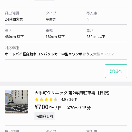
貸出時間
タイプ
再入庫
24時間営業
平置き
可
長さ
車幅
高さ
480cm 以下
180cm 以下
250cm 以下
対応車種
オートバイ
軽自動車
コンパクトカー
中型車
ワンボックス
大型車・SUV
詳細へ
大手町クリニック 第2専用駐車場【日祝】
4.9
/ 26件
¥700〜
/ 日
¥70〜 / 15分
時間貸し可
貸出時間
タイプ
再入庫