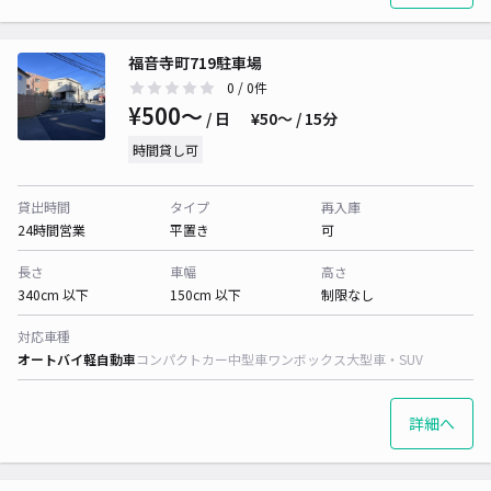
福音寺町719駐車場
0
/ 0件
¥500〜
/ 日
¥50〜 / 15分
時間貸し可
貸出時間
タイプ
再入庫
24時間営業
平置き
可
長さ
車幅
高さ
340cm 以下
150cm 以下
制限なし
対応車種
オートバイ
軽自動車
コンパクトカー
中型車
ワンボックス
大型車・SUV
詳細へ