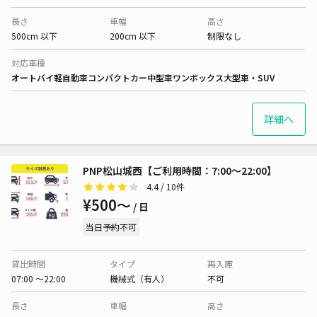
長さ
車幅
高さ
500cm 以下
200cm 以下
制限なし
対応車種
オートバイ
軽自動車
コンパクトカー
中型車
ワンボックス
大型車・SUV
詳細へ
PNP松山城西【ご利用時間：7:00～22:00】
4.4
/ 10件
¥500〜
/ 日
当日予約不可
貸出時間
タイプ
再入庫
07:00 〜22:00
機械式（有人）
不可
長さ
車幅
高さ