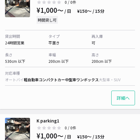
0
/ 0件
¥1,000〜
/ 日
¥150〜 / 15分
時間貸し可
貸出時間
タイプ
再入庫
24時間営業
平置き
可
長さ
車幅
高さ
530cm 以下
200cm 以下
200cm 以下
対応車種
オートバイ
軽自動車
コンパクトカー
中型車
ワンボックス
大型車・SUV
詳細へ
K parking1
0
/ 0件
¥1,000〜
/ 日
¥150〜 / 15分