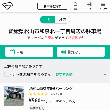
駐車場を貸す
検索
ログイン
メニュー
一覧
地図
愛媛県松山市和泉北一丁目周辺の駐車場
アキッパなら
予約
ができて
格安料金
!
未定
指定なし
12件の駐車場があります
利用可能な駐車場のみ表示
JR松山駅徒歩5分パーキング
4.5
/ 2件
¥560〜
/ 日
¥50〜 / 15分
時間貸し可