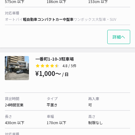
575cm 以下
186cm 以下
153cm 以下
対応車種
オートバイ
軽自動車
コンパクトカー
中型車
ワンボックス
大型車・SUV
詳細へ
一番町1-10-3駐車場
4.8
/ 5件
¥1,000〜
/ 日
貸出時間
タイプ
再入庫
24時間営業
平置き
可
長さ
車幅
高さ
430cm 以下
170cm 以下
制限なし
対応車種