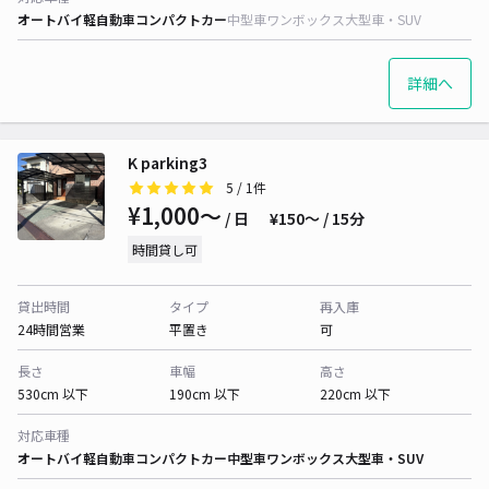
オートバイ
軽自動車
コンパクトカー
中型車
ワンボックス
大型車・SUV
詳細へ
K parking3
5
/ 1件
¥1,000〜
/ 日
¥150〜 / 15分
時間貸し可
貸出時間
タイプ
再入庫
24時間営業
平置き
可
長さ
車幅
高さ
530cm 以下
190cm 以下
220cm 以下
対応車種
オートバイ
軽自動車
コンパクトカー
中型車
ワンボックス
大型車・SUV