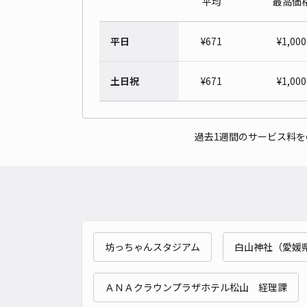
平均
最高価
平日
¥
671
¥
1,000
土日祝
¥
671
¥
1,000
過去1週間のサービス料
坊っちゃんスタジアム
白山神社（愛媛
ＡＮＡクラウンプラザホテル松山 経理課