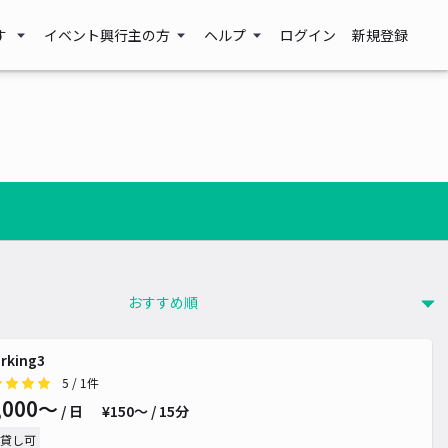
す
イベント興行主の方
ヘルプ
ログイン
新規登録
arking3
5
/ 1件
,000〜
/ 日
¥150〜 / 15分
貸し可