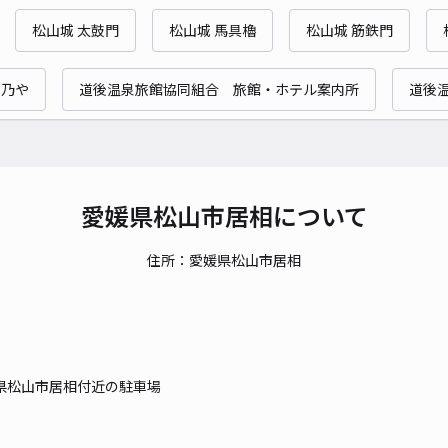
時間
松山城 太鼓門
松山城 馬具櫓
松山城 筋鉄門
貸出
め乃や
道後温泉旅館協同組合 旅館・ホテル案内所
道後
長さ
対応
愛媛県松山市居相について
住所：愛媛県松山市居相
井門
¥4
時間
県松山市居相付近の駐車場
貸出
長さ