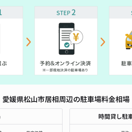
対応
K p
¥1
時間
貸出
長さ
愛媛県松山市居相周辺の駐車場料金相場
対応
場
時間貸し駐