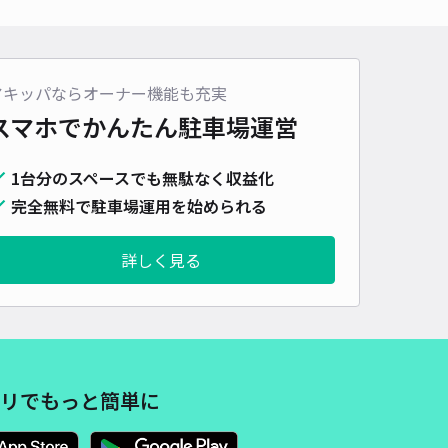
車種
オートバイ
軽自動車
コンパクトカー
中型車
ワンボックス
大型車・SUV
詳細へ
アキッパならオーナー機能も充実
スマホでかんたん
駐車場運営
寺町719駐車場
1台分のスペースでも無駄なく収益化
0
/ 0件
00〜
完全無料で駐車場運用を始められる
/ 日
¥50〜 / 15分
貸し可
詳しく見る
時間
24時間営業
タイプ
平置き
再入庫
可
340cm 以下
車幅
150cm 以下
高さ
制限なし
車種
オートバイ
軽自動車
コンパクトカー
中型車
ワンボックス
大型車・SUV
リでもっと簡単に
詳細へ