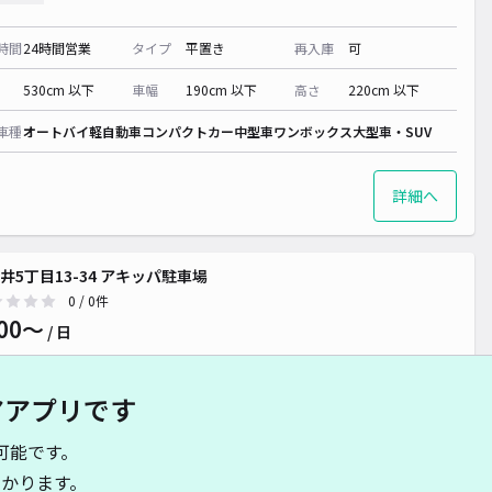
時間
24時間営業
タイプ
平置き
再入庫
可
530cm 以下
車幅
190cm 以下
高さ
220cm 以下
車種
オートバイ
軽自動車
コンパクトカー
中型車
ワンボックス
大型車・SUV
詳細へ
井5丁目13-34 アキッパ駐車場
0
/ 0件
00〜
/ 日
アアプリです
時間
17:00 〜23:59
タイプ
平置き
再入庫
可
可能です。
500cm 以下
車幅
250cm 以下
高さ
制限なし
かります。