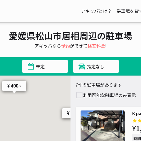
アキッパとは？
駐車場を貸
愛媛県松山市居相周辺の駐車場
¥ 500~
アキッパなら
予約
ができて
格安料金
!
未定
指定なし
7件の駐車場があります
¥ 400~
利用可能な駐車場のみ表示
K p
¥ 400~
¥1
時間