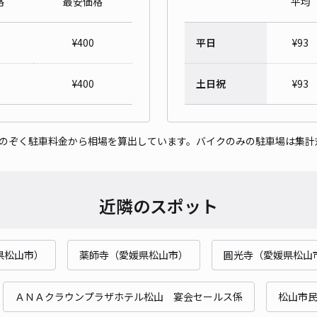
格
最安価格
平均
K p
¥
400
平日
¥
93
¥1
時間
¥
400
土日祝
¥
93
貸出
をのぞく駐車料金から相場を算出しています。バイクのみの駐車場は集計
長さ
対応
近隣のスポット
県松山市）
薬師寺（愛媛県松山市）
圓光寺（愛媛県松山
星岡
¥4
ＡＮＡクラウンプラザホテル松山 宴会セールス係
松山市