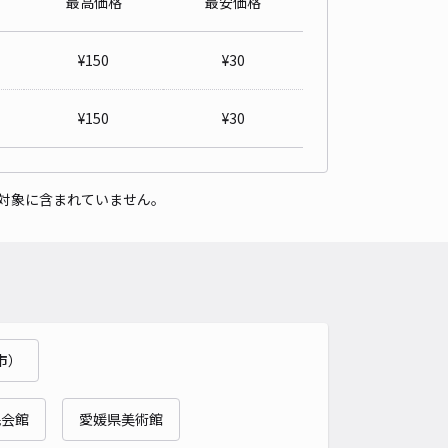
最高価格
最安価格
arking1
0
/ 0件
¥
150
¥
30
,000〜
/ 日
¥150〜 / 15分
貸し可
¥
150
¥
30
時間
24時間営業
タイプ
平置き
再入庫
可
対象に含まれていません。
600cm 以下
車幅
200cm 以下
高さ
210cm 以下
車種
オートバイ
軽自動車
コンパクトカー
中型車
ワンボックス
大型車・SUV
詳細へ
市）
三丁目 神社横駐車場
4.5
/ 4件
00〜
民会館
愛媛県美術館
/ 日
¥30〜 / 15分