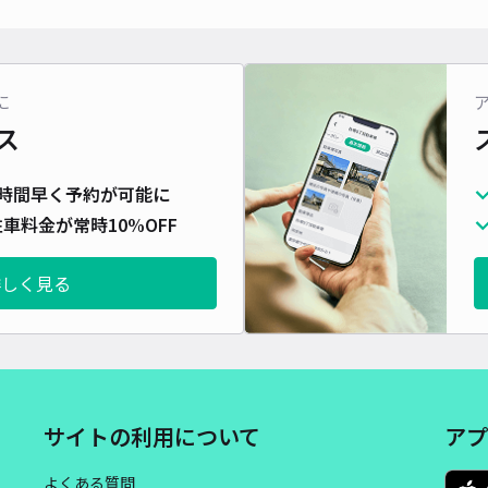
対応
に
ス
福音
時間早く予約が可能に
¥5
車料金が常時10%OFF
時間
詳しく見る
貸出
長さ
対応
サイトの利用について
アプ
よくある質問