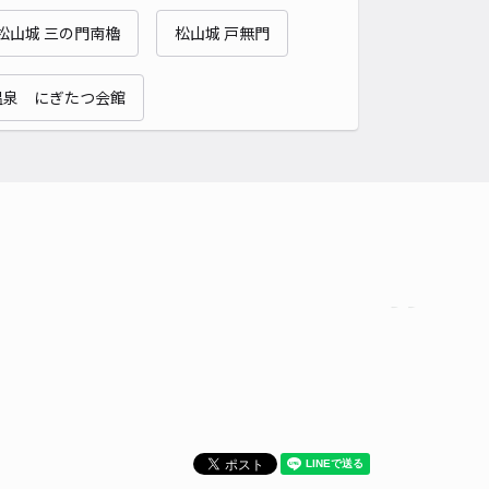
貸し可
松山城 三の門南櫓
松山城 戸無門
時間
24時間営業
タイプ
平置き
再入庫
可
温泉 にぎたつ会館
500cm 以下
車幅
300cm 以下
高さ
制限なし
車種
オートバイ
軽自動車
コンパクトカー
中型車
ワンボックス
大型車・SUV
詳細へ
駐車場Ⅳ
4.6
/ 11件
00〜
/ 日
¥30〜 / 15分
貸し可
時間
24時間営業
タイプ
平置き
再入庫
可
600cm 以下
車幅
250cm 以下
高さ
制限なし