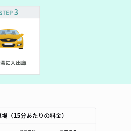
車種
オートバイ
軽自動車
コンパクトカー
中型車
ワンボックス
大型車・SUV
詳細へ
arking2
0
/ 0件
,000〜
/ 日
¥150〜 / 15分
貸し可
時間
24時間営業
タイプ
平置き
再入庫
可
530cm 以下
車幅
200cm 以下
高さ
200cm 以下
車種
オートバイ
軽自動車
コンパクトカー
中型車
ワンボックス
大型車・SUV
車場（15分あたりの料金）
詳細へ