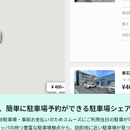
貸出
長さ
対応
東石
¥4
¥ 400~
、簡単に駐車場予約ができる駐車場シェ
貸出
制駐車場・事前お支払いのためスムーズにご利用当日の駐車が
長さ
キッパの持つ豊富な駐車場拠点から、目的地に近い駐車場が見つ