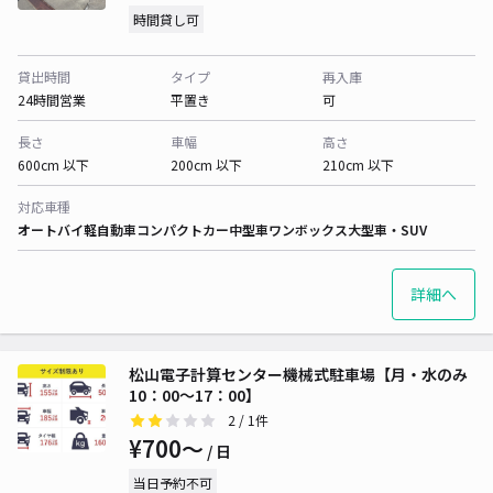
時間貸し可
貸出時間
タイプ
再入庫
24時間営業
平置き
可
長さ
車幅
高さ
600cm 以下
200cm 以下
210cm 以下
対応車種
オートバイ
軽自動車
コンパクトカー
中型車
ワンボックス
大型車・SUV
詳細へ
松山電子計算センター機械式駐車場【月・水のみ
10：00～17：00】
2
/ 1件
¥700〜
/ 日
当日予約不可