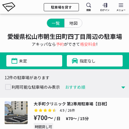
駐車場を貸す
検索
ログイン
メニュー
一覧
地図
愛媛県松山市朝生田町四丁目周辺の駐車場
アキッパなら
予約
ができて
格安料金
!
未定
指定なし
12件の駐車場があります
利用可能な駐車場のみ表示
大手町クリニック 第2専用駐車場【日祝】
4.9
/ 26件
¥700〜
/ 日
¥70〜 / 15分
時間貸し可