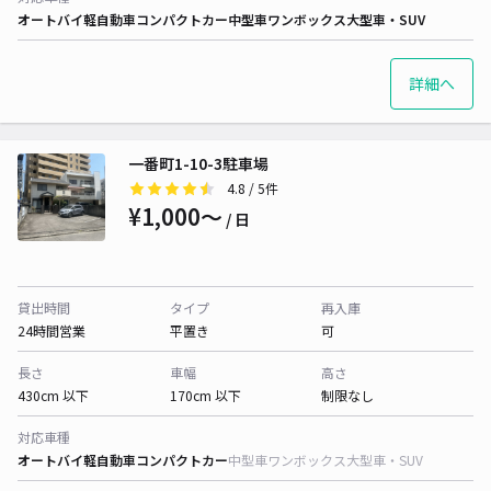
オートバイ
軽自動車
コンパクトカー
中型車
ワンボックス
大型車・SUV
詳細へ
一番町1-10-3駐車場
4.8
/ 5件
¥1,000〜
/ 日
貸出時間
タイプ
再入庫
24時間営業
平置き
可
長さ
車幅
高さ
430cm 以下
170cm 以下
制限なし
対応車種
オートバイ
軽自動車
コンパクトカー
中型車
ワンボックス
大型車・SUV