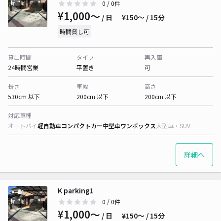
0
/ 0件
¥1,000〜
/ 日
¥150〜 / 15分
時間貸し可
貸出時間
タイプ
再入庫
24時間営業
平置き
可
長さ
車幅
高さ
530cm 以下
200cm 以下
200cm 以下
対応車種
オートバイ
軽自動車
コンパクトカー
中型車
ワンボックス
大型車・SUV
詳細へ
K parking1
0
/ 0件
¥1,000〜
/ 日
¥150〜 / 15分