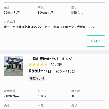
長さ
車幅
高さ
500cm 以下
300cm 以下
制限なし
対応車種
オートバイ
軽自動車
コンパクトカー
中型車
ワンボックス
大型車・SUV
詳細へ
JR松山駅徒歩5分パーキング
4.5
/ 2件
¥560〜
/ 日
¥50〜 / 15分
時間貸し可
貸出時間
タイプ
再入庫
24時間営業
平置き
可
長さ
車幅
高さ