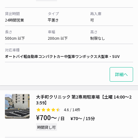
貸出時間
タイプ
再入庫
24時間営業
平置き
可
長さ
車幅
高さ
500cm 以下
200cm 以下
制限なし
対応車種
オートバイ
軽自動車
コンパクトカー
中型車
ワンボックス
大型車・SUV
詳細へ
大手町クリニック 第2専用駐車場【土曜 14:00～2
3:59】
4.6
/ 14件
¥700〜
/ 日
¥70〜 / 15分
時間貸し可