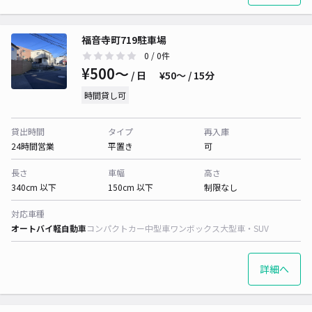
福音寺町719駐車場
0
/ 0件
¥500〜
/ 日
¥50〜 / 15分
時間貸し可
貸出時間
タイプ
再入庫
24時間営業
平置き
可
長さ
車幅
高さ
340cm 以下
150cm 以下
制限なし
対応車種
オートバイ
軽自動車
コンパクトカー
中型車
ワンボックス
大型車・SUV
詳細へ