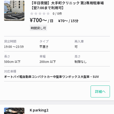
【平日夜間】大手町クリニック 第2専用駐車場
【翌7:00まで利用可】
0
/ 0件
¥700〜
/ 日
¥70〜 / 15分
時間貸し可
貸出時間
タイプ
再入庫
19:00 〜23:59
平置き
可
長さ
車幅
高さ
500cm 以下
200cm 以下
制限なし
対応車種
オートバイ
軽自動車
コンパクトカー
中型車
ワンボックス
大型車・SUV
詳細へ
K parking2