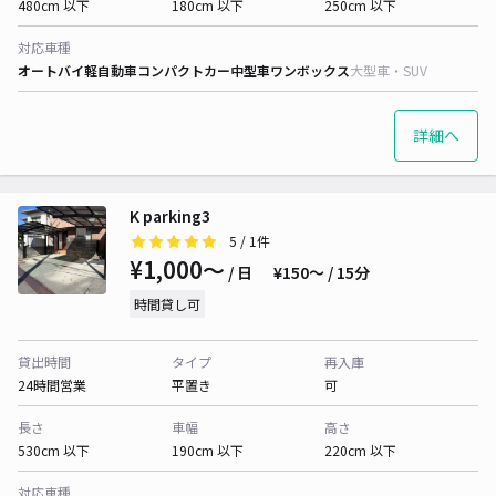
480cm 以下
180cm 以下
250cm 以下
対応車種
オートバイ
軽自動車
コンパクトカー
中型車
ワンボックス
大型車・SUV
詳細へ
K parking3
5
/ 1件
¥1,000〜
/ 日
¥150〜 / 15分
時間貸し可
貸出時間
タイプ
再入庫
24時間営業
平置き
可
長さ
車幅
高さ
530cm 以下
190cm 以下
220cm 以下
対応車種