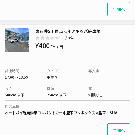
詳細へ
東石井5丁目13-34 アキッパ駐車場
0
/ 0件
¥400〜
/ 日
貸出時間
タイプ
再入庫
17:00 〜23:59
平置き
可
長さ
車幅
高さ
500cm 以下
250cm 以下
制限なし
対応車種
オートバイ
軽自動車
コンパクトカー
中型車
ワンボックス
大型車・SUV
詳細へ