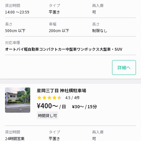
貸出時間
タイプ
再入庫
14:00 〜23:59
平置き
可
長さ
車幅
高さ
500cm 以下
200cm 以下
制限なし
対応車種
オートバイ
軽自動車
コンパクトカー
中型車
ワンボックス
大型車・SUV
詳細へ
星岡三丁目 神社横駐車場
4.5
/ 4件
¥400〜
/ 日
¥30〜 / 15分
時間貸し可
貸出時間
タイプ
再入庫
24時間営業
平置き
可