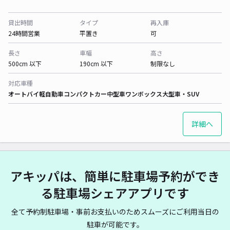
貸出時間
タイプ
再入庫
24時間営業
平置き
可
長さ
車幅
高さ
500cm 以下
190cm 以下
制限なし
対応車種
オートバイ
軽自動車
コンパクトカー
中型車
ワンボックス
大型車・SUV
詳細へ
アキッパは、簡単に駐車場予約ができ
る駐車場シェアアプリです
全て予約制駐車場・事前お支払いのためスムーズにご利用当日の
駐車が可能です。