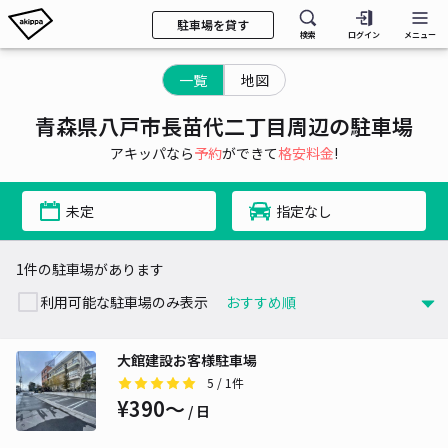
駐車場を貸す
検索
ログイン
メニュー
一覧
地図
青森県八戸市長苗代二丁目周辺の駐車場
アキッパなら
予約
ができて
格安料金
!
未定
指定なし
1件の駐車場があります
利用可能な駐車場のみ表示
大館建設お客様駐車場
5
/ 1件
¥390〜
/ 日