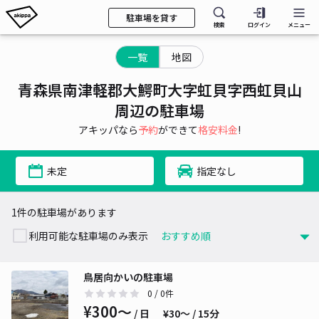
駐車場を貸す
検索
ログイン
メニュー
一覧
地図
青森県南津軽郡大鰐町大字虹貝字西虹貝山
周辺の駐車場
アキッパなら
予約
ができて
格安料金
!
未定
指定なし
1件の駐車場があります
利用可能な駐車場のみ表示
鳥居向かいの駐車場
0
/ 0件
¥300〜
/ 日
¥30〜 / 15分