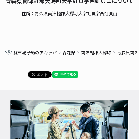
青森県南津軽郡大鰐町大字虹貝字西虹貝山について
住所：青森県南津軽郡大鰐町大字虹貝字西虹貝山
駐車場予約のアキッパ
青森県
南津軽郡大鰐町
青森県南津