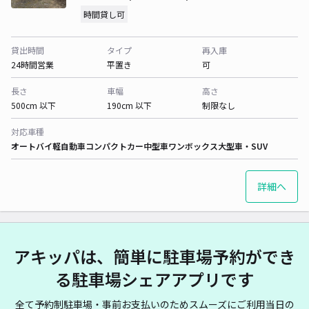
時間貸し可
貸出時間
タイプ
再入庫
24時間営業
平置き
可
長さ
車幅
高さ
500cm 以下
190cm 以下
制限なし
対応車種
オートバイ
軽自動車
コンパクトカー
中型車
ワンボックス
大型車・SUV
詳細へ
アキッパは、簡単に駐車場予約ができ
る駐車場シェアアプリです
全て予約制駐車場・事前お支払いのためスムーズにご利用当日の