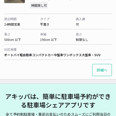
時間貸し可
貸出時間
タイプ
再入庫
24時間営業
平置き
可
長さ
車幅
高さ
500cm 以下
190cm 以下
制限なし
対応車種
オートバイ
軽自動車
コンパクトカー
中型車
ワンボックス
大型車・SUV
詳細へ
アキッパは、簡単に駐車場予約ができ
る駐車場シェアアプリです
全て予約制駐車場・事前お支払いのためスムーズにご利用当日の