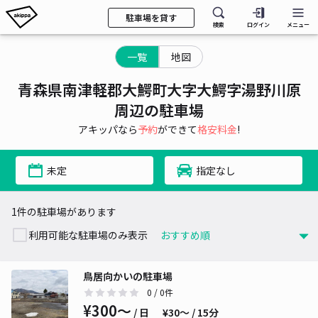
駐車場を貸す
検索
ログイン
メニュー
一覧
地図
青森県南津軽郡大鰐町大字大鰐字湯野川原
周辺の駐車場
アキッパなら
予約
ができて
格安料金
!
未定
指定なし
1件の駐車場があります
利用可能な駐車場のみ表示
鳥居向かいの駐車場
0
/ 0件
¥300〜
/ 日
¥30〜 / 15分