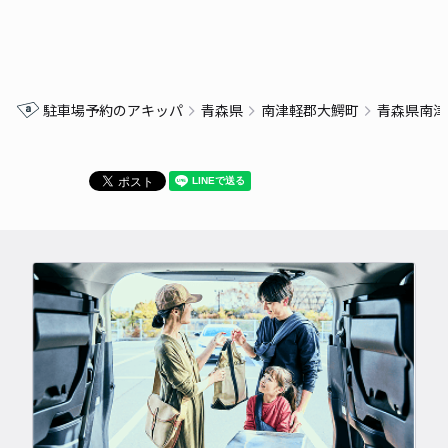
駐車場予約のアキッパ
青森県
南津軽郡大鰐町
青森県南津