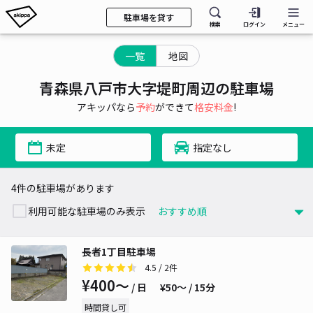
駐車場を貸す
検索
ログイン
メニュー
一覧
地図
青森県八戸市大字堤町周辺の駐車場
アキッパなら
予約
ができて
格安料金
!
未定
指定なし
4件の駐車場があります
利用可能な駐車場のみ表示
長者1丁目駐車場
4.5
/ 2件
¥400〜
/ 日
¥50〜 / 15分
時間貸し可