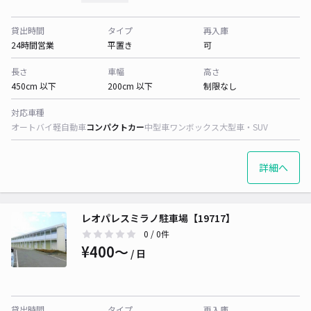
貸出時間
タイプ
再入庫
24時間営業
平置き
可
長さ
車幅
高さ
450cm 以下
200cm 以下
制限なし
対応車種
オートバイ
軽自動車
コンパクトカー
中型車
ワンボックス
大型車・SUV
詳細へ
レオパレスミラノ駐車場【19717】
0
/ 0件
¥400〜
/ 日
貸出時間
タイプ
再入庫