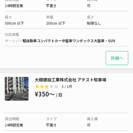
24時間営業
平置き
可
長さ
車幅
高さ
500cm 以下
200cm 以下
制限なし
対応車種
オートバイ
軽自動車
コンパクトカー
中型車
ワンボックス
大型車・SUV
詳細へ
大館建設工業株式会社 アテスト駐車場
3
/ 1件
¥350〜
/ 日
貸出時間
タイプ
再入庫
24時間営業
平置き
可