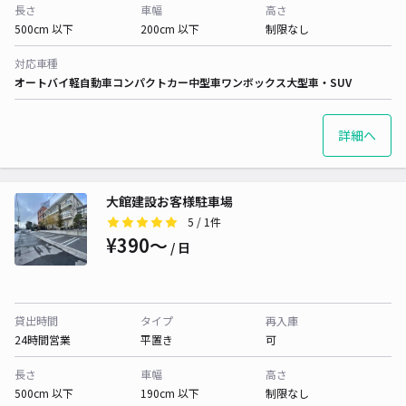
長さ
車幅
高さ
500cm 以下
200cm 以下
制限なし
対応車種
オートバイ
軽自動車
コンパクトカー
中型車
ワンボックス
大型車・SUV
詳細へ
大館建設お客様駐車場
5
/ 1件
¥390〜
/ 日
貸出時間
タイプ
再入庫
24時間営業
平置き
可
長さ
車幅
高さ
500cm 以下
190cm 以下
制限なし