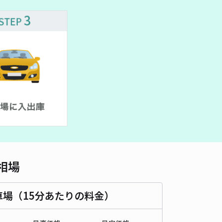
車種
オートバイ
軽自動車
コンパクトカー
中型車
ワンボックス
大型車・SUV
詳細へ
町内田17駐車場
5
/ 1件
00〜
/ 日
¥50〜 / 15分
貸し可
時間
24時間営業
タイプ
平置き
再入庫
可
500cm 以下
車幅
190cm 以下
高さ
制限なし
相場
車種
オートバイ
軽自動車
コンパクトカー
中型車
ワンボックス
大型車・SUV
車場（15分あたりの料金）
詳細へ