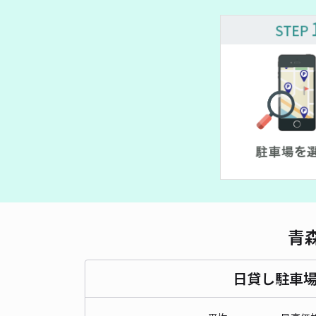
青
日貸し駐車