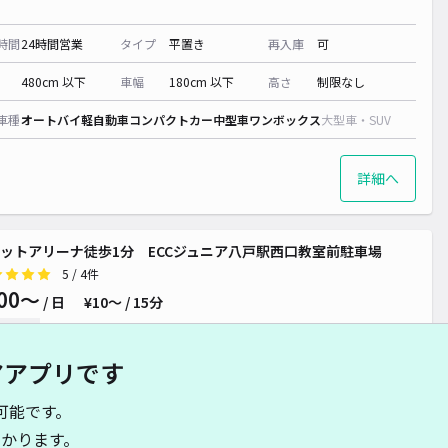
時間
24時間営業
タイプ
平置き
再入庫
可
480cm 以下
車幅
180cm 以下
高さ
制限なし
車種
オートバイ
軽自動車
コンパクトカー
中型車
ワンボックス
大型車・SUV
詳細へ
ットアリーナ徒歩1分 ECCジュニア八戸駅西口教室前駐車場
5
/ 4件
00〜
/ 日
¥10〜 / 15分
貸し可
アアプリです
時間
24時間営業
タイプ
平置き
再入庫
可
可能です。
500cm 以下
車幅
190cm 以下
高さ
制限なし
かります。