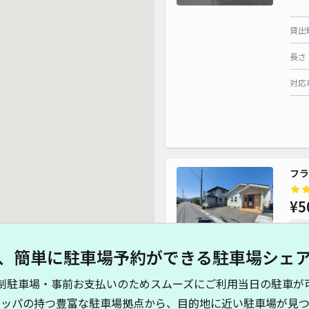
貸出
長さ
対応
フラ
¥5
時間
、簡単に駐車場予約ができる駐車場シェ
貸出
制駐車場・事前お支払いのためスムーズにご利用当日の駐車が
長さ
キッパの持つ豊富な駐車場拠点から、目的地に近い駐車場が見つ