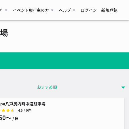
す
イベント興行主の方
ヘルプ
ログイン
新規登録
場
ippa八戸尻内町中道駐車場
4.6
/ 9件
50〜
/ 日