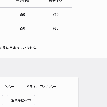
最高価格
最安価格
ツ河原2-1 アキッパ駐車場
5
/ 15件
¥
50
¥
10
50〜
/ 日
¥
50
¥
10
時間
24時間営業
タイプ
平置き
再入庫
可
対象に含まれていません。
560cm 以下
車幅
270cm 以下
高さ
237cm 以下
車種
オートバイ
軽自動車
コンパクトカー
中型車
ワンボックス
大型車・SUV
詳細へ
ーラム八戸
スマイルホテル八戸
館鼻岸壁朝市