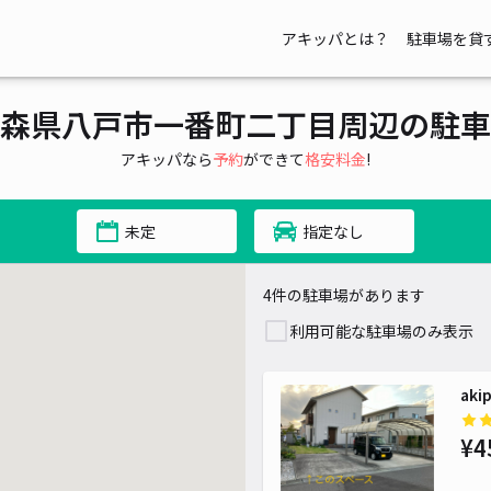
アキッパとは？
駐車場を貸
森県八戸市一番町二丁目周辺の駐車
アキッパなら
予約
ができて
格安料金
!
未定
指定なし
4件の駐車場があります
利用可能な駐車場のみ表示
ak
¥4