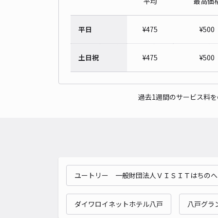
平均
最高価
平日
¥
475
¥
500
土日祝
¥
475
¥
500
過去1週間のサービス料
ユートリー 一般財団法人ＶＩＳＩＴはちのへ
ダイワロイネットホテル八戸
八戸グラ