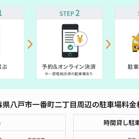
対応
尻内
¥5
時間
貸出
長さ
森県八戸市一番町二丁目周辺の駐車場料金
対応
場
時間貸し駐