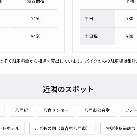
格
最安価格
平均
メド
¥
450
平日
¥
30
¥4
¥
450
土日祝
¥
30
貸出
をのぞく駐車料金から相場を算出しています。バイクのみの駐車場は集計
長さ
対応
近隣のスポット
八戸駅
八食センター
八戸市公会堂
フォ
ンドホテル
こどもの国（青森県八戸市）
陸奥湊駅前朝市