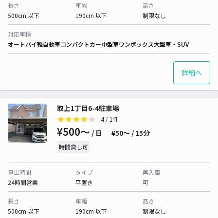
長さ
車幅
高さ
500cm 以下
190cm 以下
制限なし
対応車種
オートバイ
軽自動車
コンパクトカー
中型車
ワンボックス
大型車・SUV
詳細へ
取上1丁目6-4駐車場
4
/ 1件
¥500〜
/ 日
¥50〜 / 15分
時間貸し可
貸出時間
タイプ
再入庫
24時間営業
平置き
可
長さ
車幅
高さ
500cm 以下
190cm 以下
制限なし