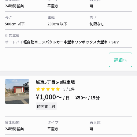
24時間営業
平置き
可
長さ
車幅
高さ
500cm 以下
200cm 以下
制限なし
対応車種
オートバイ
軽自動車
コンパクトカー
中型車
ワンボックス
大型車・SUV
詳細へ
城東5丁目6-9駐車場
5
/ 1件
¥1,000〜
/ 日
¥50〜 / 15分
時間貸し可
貸出時間
タイプ
再入庫
24時間営業
平置き
可