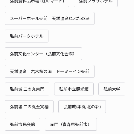
弘前食料品市場 (虹のマート)
弘前プラザホテル
スーパーホテル弘前 天然温泉ねぷたの湯
弘前パークホテル
弘前文化センター（弘前文化会館）
天然温泉 岩木桜の湯 ドーミーイン弘前
弘前城 三の丸東門
弘前市立観光館
弘前大学
弘前城 二の丸丑寅櫓
弘前城(本丸 北の郭)
弘前市民会館
赤門（青森県弘前市）