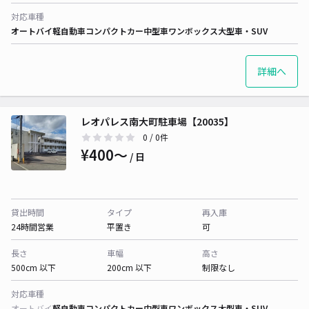
対応車種
オートバイ
軽自動車
コンパクトカー
中型車
ワンボックス
大型車・SUV
詳細へ
レオパレス南大町駐車場【20035】
0
/ 0件
¥400〜
/ 日
貸出時間
タイプ
再入庫
24時間営業
平置き
可
長さ
車幅
高さ
500cm 以下
200cm 以下
制限なし
対応車種
オートバイ
軽自動車
コンパクトカー
中型車
ワンボックス
大型車・SUV