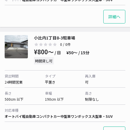
詳細へ
小比内1丁目8-3駐車場
0
/ 0件
¥800〜
/ 日
¥50〜 / 15分
時間貸し可
貸出時間
タイプ
再入庫
24時間営業
平置き
可
長さ
車幅
高さ
500cm 以下
190cm 以下
制限なし
対応車種
オートバイ
軽自動車
コンパクトカー
中型車
ワンボックス
大型車・SUV