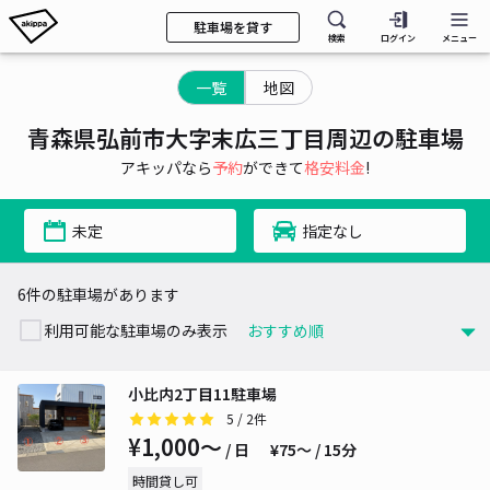
駐車場を貸す
検索
ログイン
メニュー
一覧
地図
青森県弘前市大字末広三丁目周辺の駐車場
アキッパなら
予約
ができて
格安料金
!
未定
指定なし
6件の駐車場があります
利用可能な駐車場のみ表示
小比内2丁目11駐車場
5
/ 2件
¥1,000〜
/ 日
¥75〜 / 15分
時間貸し可