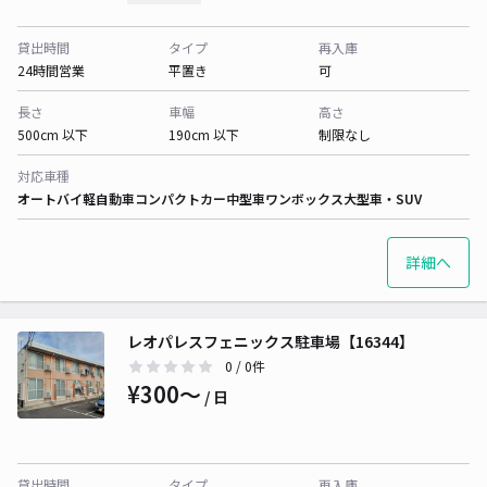
貸出時間
タイプ
再入庫
24時間営業
平置き
可
長さ
車幅
高さ
500cm 以下
190cm 以下
制限なし
対応車種
オートバイ
軽自動車
コンパクトカー
中型車
ワンボックス
大型車・SUV
詳細へ
レオパレスフェニックス駐車場【16344】
0
/ 0件
¥300〜
/ 日
貸出時間
タイプ
再入庫