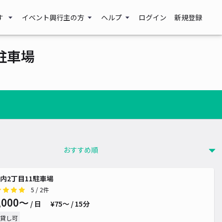
す
イベント興行主の方
ヘルプ
ログイン
新規登録
駐車場
内2丁目11駐車場
5
/ 2件
,000〜
/ 日
¥75〜 / 15分
貸し可