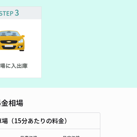
車種
オートバイ
軽自動車
コンパクトカー
中型車
ワンボックス
大型車・SUV
詳細へ
パレスフェニックス駐車場【16344】
0
/ 0件
00〜
/ 日
時間
24時間営業
タイプ
平置き
再入庫
可
500cm 以下
車幅
200cm 以下
高さ
制限なし
料金相場
車種
オートバイ
軽自動車
コンパクトカー
中型車
ワンボックス
大型車・SUV
車場（15分あたりの料金）
詳細へ