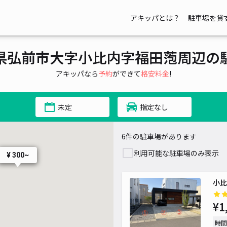
アキッパとは？
駐車場を貸
県弘前市大字小比内字福田萢周辺の
アキッパなら
予約
ができて
格安料金
!
未定
指定なし
6件の駐車場があります
利用可能な駐車場のみ表示
¥ 300~
小比
¥1
時間