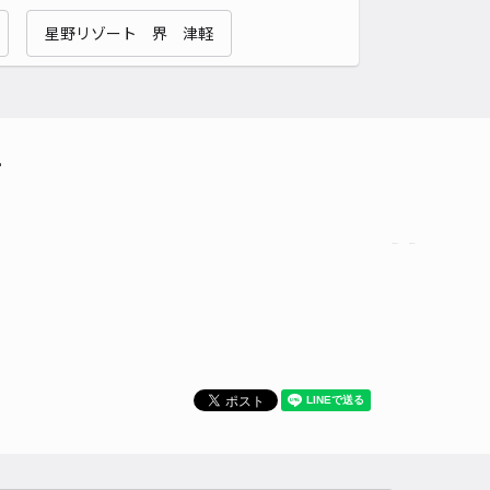
貸し可
星野リゾート 界 津軽
時間
24時間営業
タイプ
平置き
再入庫
可
500cm 以下
車幅
190cm 以下
高さ
制限なし
車種
オートバイ
軽自動車
コンパクトカー
中型車
ワンボックス
大型車・SUV
て
詳細へ
パレス南大町駐車場【20035】
0
/ 0件
00〜
/ 日
時間
24時間営業
タイプ
平置き
再入庫
可
500cm 以下
車幅
200cm 以下
高さ
制限なし