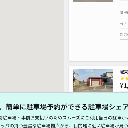
貸出
長さ
対応
城東
¥1
時間
、簡単に駐車場予約ができる駐車場シェ
貸出
制駐車場・事前お支払いのためスムーズにご利用当日の駐車が
長さ
キッパの持つ豊富な駐車場拠点から、目的地に近い駐車場が見つ