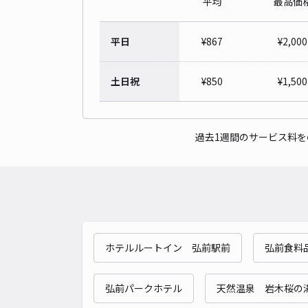
平均
最高価
平日
¥
867
¥
2,000
土日祝
¥
850
¥
1,500
過去1週間のサービス料
ホテルルートイン 弘前駅前
弘前食料品
弘前パークホテル
天然温泉 岩木桜の