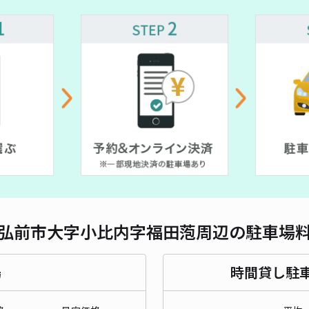
対応
レオ
¥3
貸出
長さ
弘前市大字小比内字福田萢周辺の駐車場
対応
場
時間貸し駐