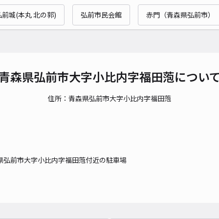
時間
弘前城(本丸 北の郭)
弘前市民会館
赤門（青森県弘前市）
貸出
長さ
対応
青森県弘前市大字小比内字福田萢につい
住所：青森県弘前市大字小比内字福田萢
レオ
¥4
県弘前市大字小比内字福田萢付近の駐車場
貸出
長さ