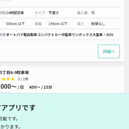
時間
24時間営業
タイプ
平置き
再入庫
可
500cm 以下
車幅
190cm 以下
高さ
制限なし
車種
オートバイ
軽自動車
コンパクトカー
中型車
ワンボックス
大型車・SUV
詳細へ
5丁目6-9駐車場
5
/ 1件
,000〜
/ 日
¥50〜 / 15分
貸し可
アアプリです
時間
24時間営業
タイプ
平置き
再入庫
可
可能です。
500cm 以下
車幅
190cm 以下
高さ
制限なし
かります。