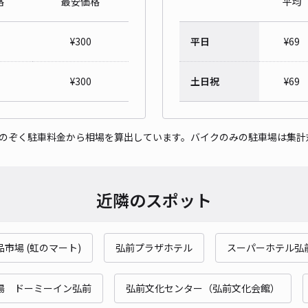
格
最安価格
平均
小比
¥
300
平日
¥
69
¥8
時間
¥
300
土日祝
¥
69
貸出
をのぞく駐車料金から相場を算出しています。バイクのみの駐車場は集計
長さ
対応
近隣のスポット
市場 (虹のマート)
弘前プラザホテル
スーパーホテル弘
取上
¥5
湯 ドーミーイン弘前
弘前文化センター（弘前文化会館）