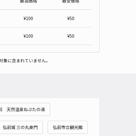
最高価格
最安価格
内1丁目8-3駐車場
0
/ 0件
¥
100
¥
50
00〜
/ 日
¥50〜 / 15分
貸し可
¥
100
¥
50
時間
24時間営業
タイプ
平置き
再入庫
可
対象に含まれていません。
500cm 以下
車幅
190cm 以下
高さ
制限なし
車種
オートバイ
軽自動車
コンパクトカー
中型車
ワンボックス
大型車・SUV
詳細へ
前 天然温泉ねぷたの湯
1丁目6-4駐車場
4
/ 1件
00〜
弘前城 三の丸東門
弘前市立観光館
/ 日
¥50〜 / 15分