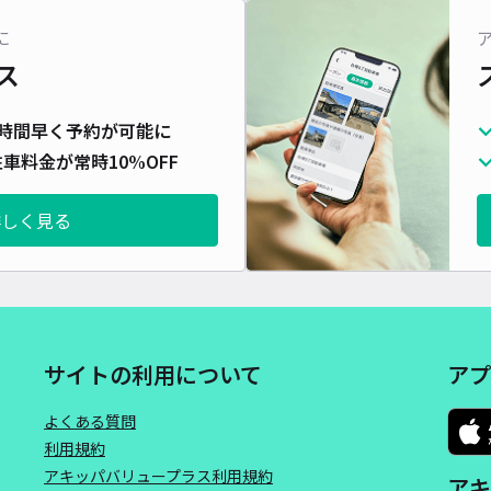
対応
に
ス
時間早く予約が可能に
車料金が常時10%OFF
詳しく見る
サイトの利用について
アプ
よくある質問
利用規約
アキッパバリュープラス利用規約
アキ