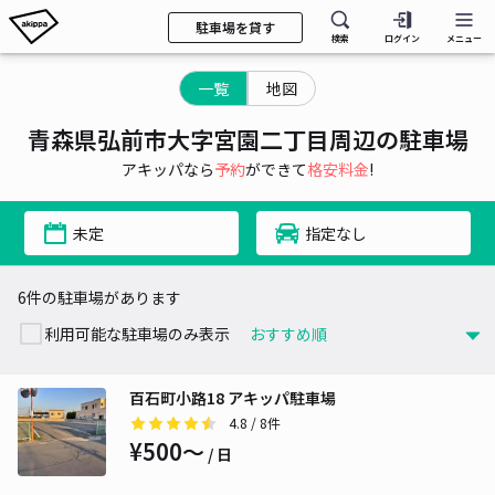
駐車場を貸す
検索
ログイン
メニュー
一覧
地図
青森県弘前市大字宮園二丁目周辺の駐車場
アキッパなら
予約
ができて
格安料金
!
未定
指定なし
6件の駐車場があります
利用可能な駐車場のみ表示
百石町小路18 アキッパ駐車場
4.8
/ 8件
¥500〜
/ 日