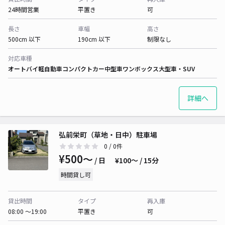
24時間営業
平置き
可
長さ
車幅
高さ
500cm 以下
190cm 以下
制限なし
対応車種
オートバイ
軽自動車
コンパクトカー
中型車
ワンボックス
大型車・SUV
詳細へ
弘前栄町（草地・日中）駐車場
0
/ 0件
¥500〜
/ 日
¥100〜 / 15分
時間貸し可
貸出時間
タイプ
再入庫
08:00 〜19:00
平置き
可