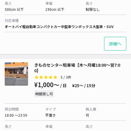
長さ
車幅
高さ
500cm 以下
190cm 以下
制限なし
対応車種
オートバイ
軽自動車
コンパクトカー
中型車
ワンボックス
大型車・SUV
詳細へ
きものセンター駐車場【木～月曜18:00～翌7:0
0】
5
/ 3件
¥1,000〜
/ 日
¥25〜 / 15分
時間貸し可
貸出時間
タイプ
再入庫
18:00 〜23:59
平置き
可
長さ
車幅
高さ