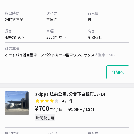
貸出時間
タイプ
再入庫
24時間営業
平置き
可
長さ
車幅
高さ
480cm 以下
230cm 以下
制限なし
対応車種
オートバイ
軽自動車
コンパクトカー
中型車
ワンボックス
大型車・SUV
詳細へ
akippa 弘前公園3分🌸下白銀町17-14
4
/ 1件
¥700〜
/ 日
¥100〜 / 15分
時間貸し可
貸出時間
タイプ
再入庫