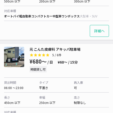
500cm 以下
200cm 以下
300cm 以下
対応車種
オートバイ
軽自動車
コンパクトカー
中型車
ワンボックス
大型車・SUV
詳細へ
元 こんた皮膚科 アキッパ駐車場
5
/ 6件
¥680〜
/ 日
¥68〜 / 15分
時間貸し可
貸出時間
タイプ
再入庫
06:00 〜23:00
平置き
可
長さ
車幅
高さ
450cm 以下
250cm 以下
制限なし
対応車種