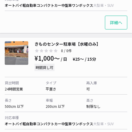
オートバイ
軽自動車
コンパクトカー
中型車
ワンボックス
大型車・SUV
詳細へ
きものセンター駐車場【水曜のみ】
0
/ 0件
¥1,000〜
/ 日
¥25〜 / 15分
時間貸し可
貸出時間
タイプ
再入庫
24時間営業
平置き
可
長さ
車幅
高さ
500cm 以下
200cm 以下
制限なし
対応車種
オートバイ
軽自動車
コンパクトカー
中型車
ワンボックス
大型車・SUV