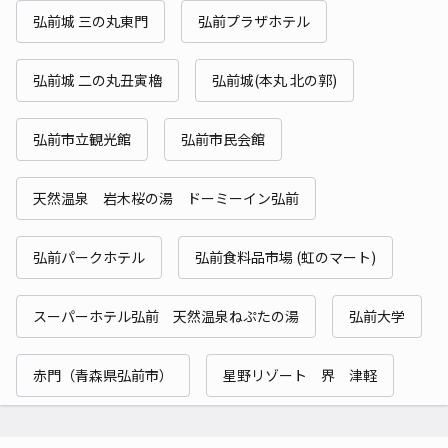
弘前城 三の丸東門
弘前プラザホテル
弘前城 二の丸丑寅櫓
弘前城(本丸 北の郭)
弘前市立観光館
弘前市民会館
天然温泉 岩木桜の湯 ドーミーイン弘前
弘前パークホテル
弘前食料品市場 (虹のマート)
スーパーホテル弘前 天然温泉ねぷたの湯
弘前大学
赤門（青森県弘前市）
星野リゾート 界 津軽