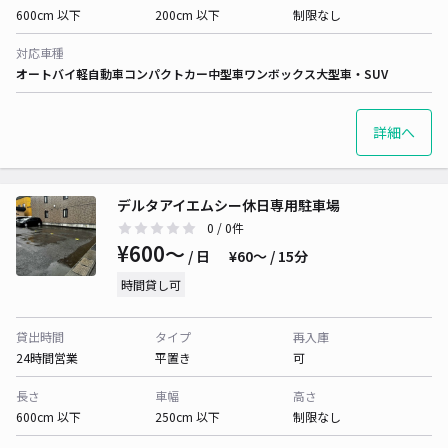
600cm 以下
200cm 以下
制限なし
対応車種
オートバイ
軽自動車
コンパクトカー
中型車
ワンボックス
大型車・SUV
詳細へ
デルタアイエムシー休日専用駐車場
0
/ 0件
¥600〜
/ 日
¥60〜 / 15分
時間貸し可
貸出時間
タイプ
再入庫
24時間営業
平置き
可
長さ
車幅
高さ
600cm 以下
250cm 以下
制限なし