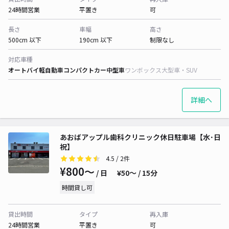
24時間営業
平置き
可
長さ
車幅
高さ
500cm 以下
190cm 以下
制限なし
対応車種
オートバイ
軽自動車
コンパクトカー
中型車
ワンボックス
大型車・SUV
詳細へ
あおばアップル歯科クリニック休日駐車場【水･日
祝】
4.5
/ 2件
¥800〜
/ 日
¥50〜 / 15分
時間貸し可
貸出時間
タイプ
再入庫
24時間営業
平置き
可