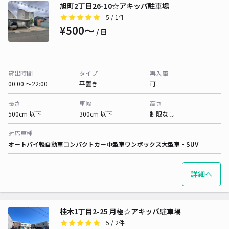
旭町2丁目26-10☆アキッパ駐車場
5
/ 1件
¥500〜
/ 日
貸出時間
タイプ
再入庫
00:00 〜22:00
平置き
可
長さ
車幅
高さ
500cm 以下
300cm 以下
制限なし
対応車種
オートバイ
軽自動車
コンパクトカー
中型車
ワンボックス
大型車・SUV
詳細へ
桂木1丁目2-25 月極☆アキッパ駐車場
5
/ 2件