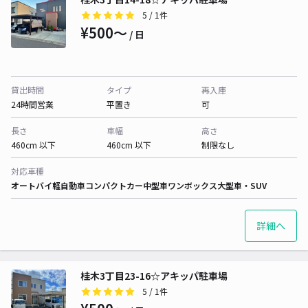
5
/ 1件
¥500〜
/ 日
貸出時間
タイプ
再入庫
24時間営業
平置き
可
長さ
車幅
高さ
460cm 以下
460cm 以下
制限なし
対応車種
オートバイ
軽自動車
コンパクトカー
中型車
ワンボックス
大型車・SUV
詳細へ
桂木3丁目23-16☆アキッパ駐車場
5
/ 1件