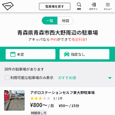
駐車場を貸す
検索
ログイン
メニュー
一覧
地図
青森県青森市西大野周辺の駐車場
アキッパなら
予約
ができて
格安料金
!
未定
指定なし
38件の駐車場があります
利用可能な駐車場のみ表示
アポロステーションセルフ東大野駐車場
3
/ 1件
¥800〜
/ 日
¥50〜 / 15分
時間貸し可