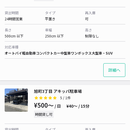
貸出時間
タイプ
再入庫
24時間営業
平置き
可
長さ
車幅
高さ
500cm 以下
250cm 以下
制限なし
対応車種
オートバイ
軽自動車
コンパクトカー
中型車
ワンボックス
大型車・SUV
詳細へ
旭町3丁目 アキッパ駐車場
5
/ 1件
¥500〜
/ 日
¥40〜 / 15分
時間貸し可
貸出時間
タイプ
再入庫