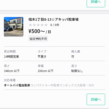
詳細へ
桂木1丁目8-13☆アキッパ駐車場
0
/ 0件
¥500〜
/ 日
当日予約不可
貸出時間
タイプ
再入庫
24時間営業
平置き
可
長さ
車幅
高さ
340cm 以下
200cm 以下
制限なし
対応車種
オートバイ
軽自動車
コンパクトカー
中型車
ワンボックス
大型車・SUV
詳細へ