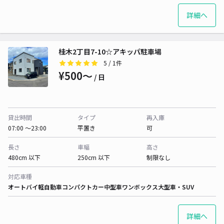
詳細へ
桂木2丁目7-10☆アキッパ駐車場
5
/ 1件
¥500〜
/ 日
貸出時間
タイプ
再入庫
07:00 〜23:00
平置き
可
長さ
車幅
高さ
480cm 以下
250cm 以下
制限なし
対応車種
オートバイ
軽自動車
コンパクトカー
中型車
ワンボックス
大型車・SUV
詳細へ