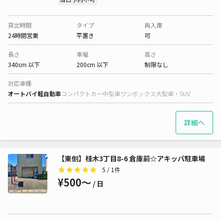
貸出時間
タイプ
再入庫
24時間営業
平置き
可
長さ
車幅
高さ
340cm 以下
200cm 以下
制限なし
対応車種
オートバイ
軽自動車
コンパクトカー
中型車
ワンボックス
大型車・SUV
詳細へ
【東側】桂木3丁目8-6 倉庫前☆アキッパ駐車場
5
/ 1件
¥500〜
/ 日