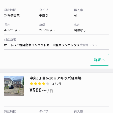
貸出時間
タイプ
再入庫
24時間営業
平置き
可
長さ
車幅
高さ
470cm 以下
220cm 以下
制限なし
対応車種
オートバイ
軽自動車
コンパクトカー
中型車
ワンボックス
大型車・SUV
詳細へ
中央3丁目6-10☆アキッパ駐車場
4
/ 2件
¥500〜
/ 日
貸出時間
タイプ
再入庫