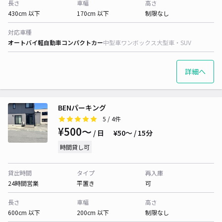
長さ
車幅
高さ
430cm 以下
170cm 以下
制限なし
対応車種
オートバイ
軽自動車
コンパクトカー
中型車
ワンボックス
大型車・SUV
詳細へ
BENパーキング
5
/ 4件
¥500〜
/ 日
¥50〜 / 15分
時間貸し可
貸出時間
タイプ
再入庫
24時間営業
平置き
可
長さ
車幅
高さ
600cm 以下
200cm 以下
制限なし