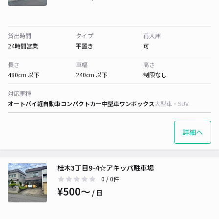
貸出時間
タイプ
再入庫
24時間営業
平置き
可
長さ
車幅
高さ
480cm 以下
240cm 以下
制限なし
対応車種
オートバイ
軽自動車
コンパクトカー
中型車
ワンボックス
大型車・SUV
詳細へ
桂木3丁目9-4☆アキッパ駐車場
0
/ 0件
¥500〜
/ 日