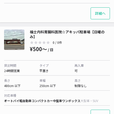
詳細へ
福士内科胃腸科医院☆アキッパ駐車場【日曜の
み】
0
/ 0件
¥500〜
/ 日
貸出時間
タイプ
再入庫
24時間営業
平置き
可
長さ
車幅
高さ
480cm 以下
250cm 以下
制限なし
対応車種
オートバイ
軽自動車
コンパクトカー
中型車
ワンボックス
大型車・SUV