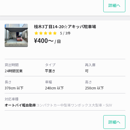
詳細へ
桂木3丁目14-20☆アキッパ駐車場
5
/ 3件
¥400〜
/ 日
貸出時間
タイプ
再入庫
24時間営業
平置き
可
長さ
車幅
高さ
370cm 以下
240cm 以下
250cm 以下
対応車種
オートバイ
軽自動車
コンパクトカー
中型車
ワンボックス
大型車・SUV
詳細へ