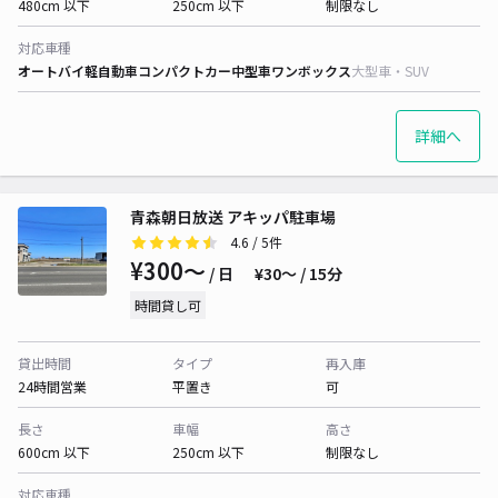
480cm 以下
250cm 以下
制限なし
対応車種
オートバイ
軽自動車
コンパクトカー
中型車
ワンボックス
大型車・SUV
詳細へ
青森朝日放送 アキッパ駐車場
4.6
/ 5件
¥300〜
/ 日
¥30〜 / 15分
時間貸し可
貸出時間
タイプ
再入庫
24時間営業
平置き
可
長さ
車幅
高さ
600cm 以下
250cm 以下
制限なし
対応車種