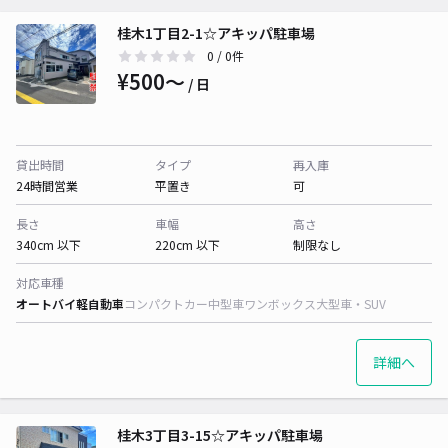
桂木1丁目2-1☆アキッパ駐車場
0
/ 0件
¥500〜
/ 日
貸出時間
タイプ
再入庫
24時間営業
平置き
可
長さ
車幅
高さ
340cm 以下
220cm 以下
制限なし
対応車種
オートバイ
軽自動車
コンパクトカー
中型車
ワンボックス
大型車・SUV
詳細へ
桂木3丁目3-15☆アキッパ駐車場