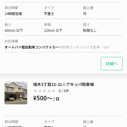
貸出時間
タイプ
再入庫
24時間営業
平置き
可
長さ
車幅
高さ
430cm 以下
220cm 以下
制限なし
対応車種
オートバイ
軽自動車
コンパクトカー
中型車
ワンボックス
大型車・SUV
詳細へ
桂木3丁目22-21☆アキッパ駐車場
0
/ 0件
¥500〜
/ 日
貸出時間
タイプ
再入庫