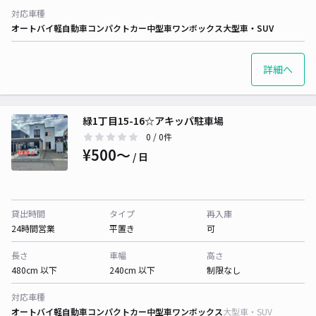
対応車種
オートバイ
軽自動車
コンパクトカー
中型車
ワンボックス
大型車・SUV
詳細へ
緑1丁目15-16☆アキッパ駐車場
0
/ 0件
¥500〜
/ 日
貸出時間
タイプ
再入庫
24時間営業
平置き
可
長さ
車幅
高さ
480cm 以下
240cm 以下
制限なし
対応車種
オートバイ
軽自動車
コンパクトカー
中型車
ワンボックス
大型車・SUV