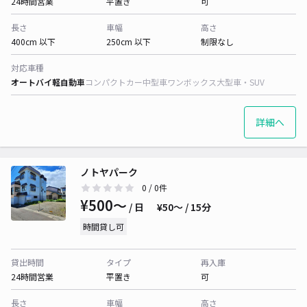
24時間営業
平置き
可
長さ
車幅
高さ
400cm 以下
250cm 以下
制限なし
対応車種
オートバイ
軽自動車
コンパクトカー
中型車
ワンボックス
大型車・SUV
詳細へ
ノトヤパーク
0
/ 0件
¥500〜
/ 日
¥50〜 / 15分
時間貸し可
貸出時間
タイプ
再入庫
24時間営業
平置き
可
長さ
車幅
高さ