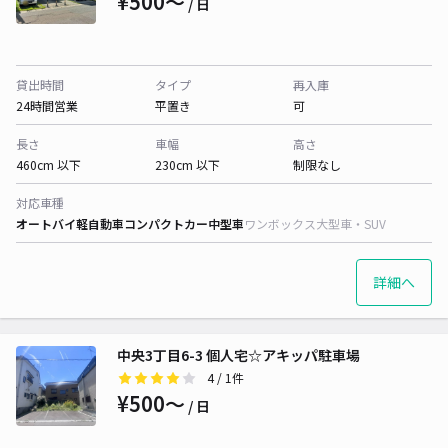
¥500〜
/ 日
貸出時間
タイプ
再入庫
24時間営業
平置き
可
長さ
車幅
高さ
460cm 以下
230cm 以下
制限なし
対応車種
オートバイ
軽自動車
コンパクトカー
中型車
ワンボックス
大型車・SUV
詳細へ
中央3丁目6-3 個人宅☆アキッパ駐車場
4
/ 1件
¥500〜
/ 日