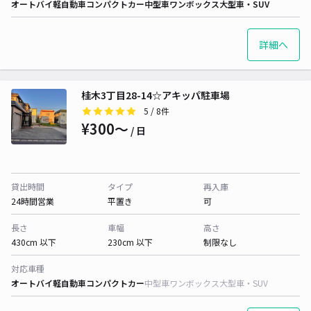
オートバイ
軽自動車
コンパクトカー
中型車
ワンボックス
大型車・SUV
詳細へ
桂木3丁目28-14☆アキッパ駐車場
5
/ 8件
¥300〜
/ 日
貸出時間
タイプ
再入庫
24時間営業
平置き
可
長さ
車幅
高さ
430cm 以下
230cm 以下
制限なし
対応車種
オートバイ
軽自動車
コンパクトカー
中型車
ワンボックス
大型車・SUV