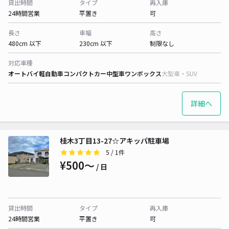
貸出時間
タイプ
再入庫
24時間営業
平置き
可
長さ
車幅
高さ
480cm 以下
230cm 以下
制限なし
対応車種
オートバイ
軽自動車
コンパクトカー
中型車
ワンボックス
大型車・SUV
詳細へ
桂木3丁目13-27☆アキッパ駐車場
5
/ 1件
¥500〜
/ 日
貸出時間
タイプ
再入庫
24時間営業
平置き
可