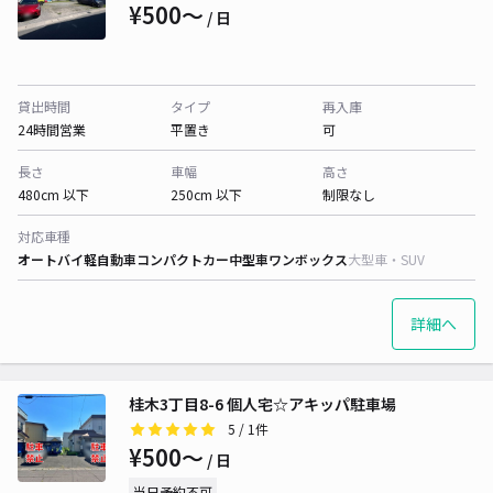
¥500〜
/ 日
貸出時間
タイプ
再入庫
24時間営業
平置き
可
長さ
車幅
高さ
480cm 以下
250cm 以下
制限なし
対応車種
オートバイ
軽自動車
コンパクトカー
中型車
ワンボックス
大型車・SUV
詳細へ
桂木3丁目8-6 個人宅☆アキッパ駐車場
5
/ 1件
¥500〜
/ 日
当日予約不可