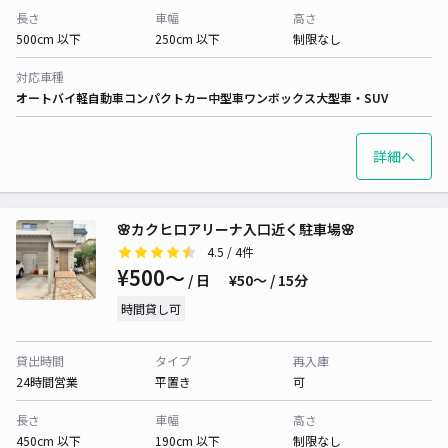
長さ
車幅
高さ
500cm 以下
250cm 以下
制限なし
対応車種
オートバイ
軽自動車
コンパクトカー
中型車
ワンボックス
大型車・SUV
詳細へ
🌸カクヒロアリーナ入口近く駐車場🌸
4.5
/ 4件
¥500〜
/ 日
¥50〜 / 15分
時間貸し可
貸出時間
タイプ
再入庫
24時間営業
平置き
可
長さ
車幅
高さ
450cm 以下
190cm 以下
制限なし