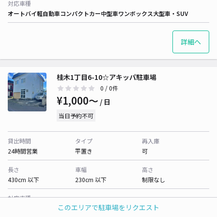
対応車種
オートバイ
軽自動車
コンパクトカー
中型車
ワンボックス
大型車・SUV
詳細へ
桂木1丁目6-10☆アキッパ駐車場
0
/ 0件
¥1,000〜
/ 日
当日予約不可
貸出時間
タイプ
再入庫
24時間営業
平置き
可
長さ
車幅
高さ
430cm 以下
230cm 以下
制限なし
対応車種
このエリアで駐車場をリクエスト
オートバイ
軽自動車
コンパクトカー
中型車
ワンボックス
大型車・SUV