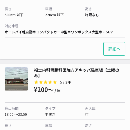
長さ
車幅
高さ
500cm 以下
220cm 以下
制限なし
対応車種
オートバイ
軽自動車
コンパクトカー
中型車
ワンボックス
大型車・SUV
詳細へ
福士内科胃腸科医院☆アキッパ駐車場【土曜の
み】
5
/ 3件
¥200〜
/ 日
貸出時間
タイプ
再入庫
13:00 〜23:59
平置き
可
長さ
車幅
高さ