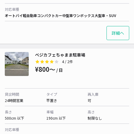
対応車種
オートバイ
軽自動車
コンパクトカー
中型車
ワンボックス
大型車・SUV
詳細へ
ベジカフェちゃまま駐車場
4
/ 2件
¥800〜
/ 日
貸出時間
タイプ
再入庫
24時間営業
平置き
可
長さ
車幅
高さ
500cm 以下
190cm 以下
制限なし
対応車種