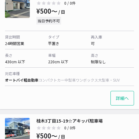
0
/ 0件
¥500〜
/ 日
当日予約不可
貸出時間
タイプ
再入庫
24時間営業
平置き
可
長さ
車幅
高さ
430cm 以下
220cm 以下
制限なし
対応車種
オートバイ
軽自動車
コンパクトカー
中型車
ワンボックス
大型車・SUV
詳細へ
桂木3丁目15-19☆アキッパ駐車場
0
/ 0件
¥500〜
/ 日