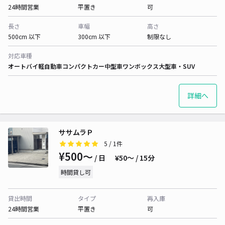
24時間営業
平置き
可
長さ
車幅
高さ
500cm 以下
300cm 以下
制限なし
対応車種
オートバイ
軽自動車
コンパクトカー
中型車
ワンボックス
大型車・SUV
詳細へ
ササムラＰ
5
/ 1件
¥500〜
/ 日
¥50〜 / 15分
時間貸し可
貸出時間
タイプ
再入庫
24時間営業
平置き
可