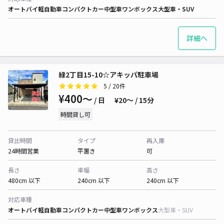
オートバイ
軽自動車
コンパクトカー
中型車
ワンボックス
大型車・SUV
詳細へ
緑2丁目15-10☆アキッパ駐車場
5
/ 20件
¥400〜
/ 日
¥20〜 / 15分
時間貸し可
貸出時間
タイプ
再入庫
24時間営業
平置き
可
長さ
車幅
高さ
480cm 以下
240cm 以下
240cm 以下
対応車種
オートバイ
軽自動車
コンパクトカー
中型車
ワンボックス
大型車・SUV