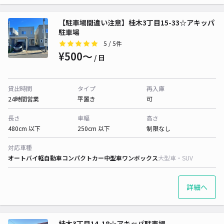
【駐車場間違い注意】桂木3丁目15-33☆アキッパ
駐車場
5
/ 5件
¥500〜
/ 日
貸出時間
タイプ
再入庫
24時間営業
平置き
可
長さ
車幅
高さ
480cm 以下
250cm 以下
制限なし
対応車種
オートバイ
軽自動車
コンパクトカー
中型車
ワンボックス
大型車・SUV
詳細へ
桂木3丁目14-18☆アキッパ駐車場