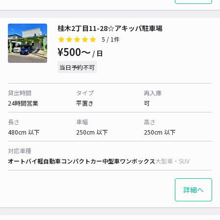
桂木2丁目11-28☆アキッパ駐車場
5
/ 1件
¥500〜
/ 日
当日予約不可
貸出時間
タイプ
再入庫
24時間営業
平置き
可
長さ
車幅
高さ
480cm 以下
250cm 以下
250cm 以下
対応車種
オートバイ
軽自動車
コンパクトカー
中型車
ワンボックス
大型車・SUV
詳細へ