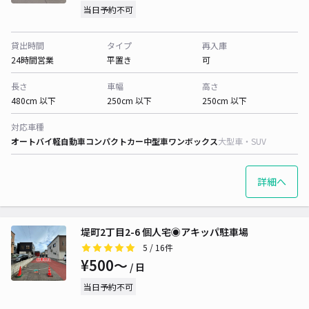
当日予約不可
貸出時間
タイプ
再入庫
24時間営業
平置き
可
長さ
車幅
高さ
480cm 以下
250cm 以下
250cm 以下
対応車種
オートバイ
軽自動車
コンパクトカー
中型車
ワンボックス
大型車・SUV
詳細へ
堤町2丁目2-6 個人宅◉アキッパ駐車場
5
/ 16件
¥500〜
/ 日
当日予約不可