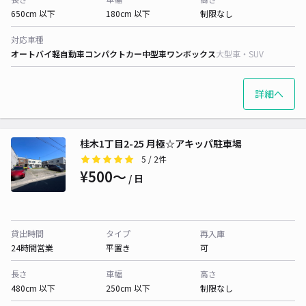
650cm 以下
180cm 以下
制限なし
対応車種
オートバイ
軽自動車
コンパクトカー
中型車
ワンボックス
大型車・SUV
詳細へ
桂木1丁目2-25 月極☆アキッパ駐車場
5
/ 2件
¥500〜
/ 日
貸出時間
タイプ
再入庫
24時間営業
平置き
可
長さ
車幅
高さ
480cm 以下
250cm 以下
制限なし