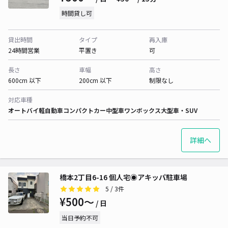
時間貸し可
貸出時間
タイプ
再入庫
24時間営業
平置き
可
長さ
車幅
高さ
600cm 以下
200cm 以下
制限なし
対応車種
オートバイ
軽自動車
コンパクトカー
中型車
ワンボックス
大型車・SUV
詳細へ
橋本2丁目6-16 個人宅◉アキッパ駐車場
5
/ 3件
¥500〜
/ 日
当日予約不可