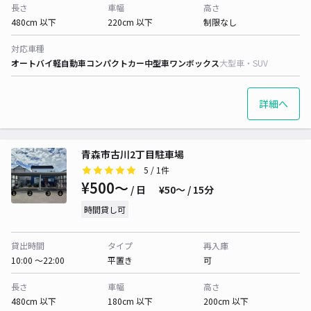
長さ
車幅
高さ
480cm 以下
220cm 以下
制限なし
対応車種
オートバイ
軽自動車
コンパクトカー
中型車
ワンボックス
大型車・SUV
詳細へ
青森市古川2丁目駐車場
5
/ 1件
¥500〜
/ 日
¥50〜 / 15分
時間貸し可
貸出時間
タイプ
再入庫
10:00 〜22:00
平置き
可
長さ
車幅
高さ
480cm 以下
180cm 以下
200cm 以下