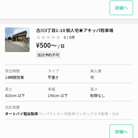
詳細へ
古川3丁目1-10 個人宅◉アキッパ駐車場
0
/ 0件
¥500〜
/ 日
当日予約不可
貸出時間
タイプ
再入庫
24時間営業
平置き
可
長さ
車幅
高さ
410cm 以下
190cm 以下
制限なし
対応車種
オートバイ
軽自動車
コンパクトカー
中型車
ワンボックス
大型車・SUV
詳細へ