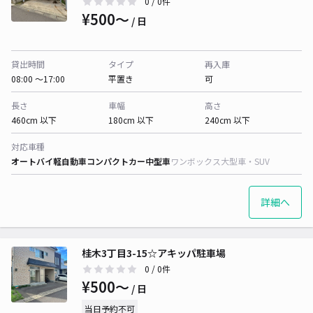
0
/ 0件
¥500〜
/ 日
貸出時間
タイプ
再入庫
08:00 〜17:00
平置き
可
長さ
車幅
高さ
460cm 以下
180cm 以下
240cm 以下
対応車種
オートバイ
軽自動車
コンパクトカー
中型車
ワンボックス
大型車・SUV
詳細へ
桂木3丁目3-15☆アキッパ駐車場
0
/ 0件
¥500〜
/ 日
当日予約不可