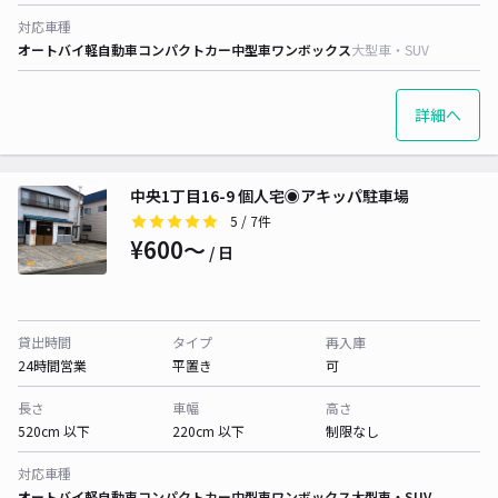
対応車種
オートバイ
軽自動車
コンパクトカー
中型車
ワンボックス
大型車・SUV
詳細へ
中央1丁目16-9 個人宅◉アキッパ駐車場
5
/ 7件
¥600〜
/ 日
貸出時間
タイプ
再入庫
24時間営業
平置き
可
長さ
車幅
高さ
520cm 以下
220cm 以下
制限なし
対応車種
オートバイ
軽自動車
コンパクトカー
中型車
ワンボックス
大型車・SUV