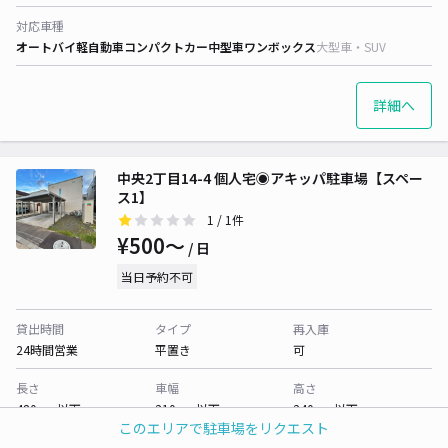
対応車種
オートバイ
軽自動車
コンパクトカー
中型車
ワンボックス
大型車・SUV
詳細へ
中央2丁目14-4 個人宅◉アキッパ駐車場【スペー
ス1】
1
/ 1件
¥500〜
/ 日
当日予約不可
貸出時間
タイプ
再入庫
24時間営業
平置き
可
長さ
車幅
高さ
480cm 以下
210cm 以下
240cm 以下
このエリアで駐車場をリクエスト
対応車種