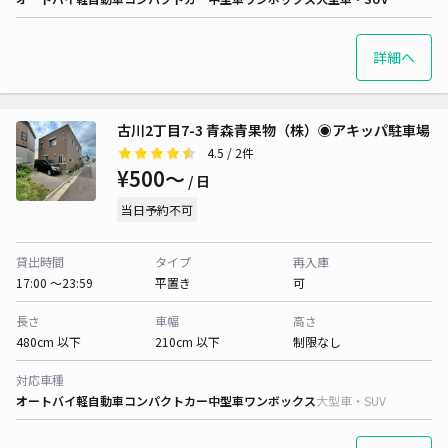
詳細へ
古川2丁目7-3 青森青果物（株）◉アキッパ駐車場
4.5
/ 2件
¥500〜
/ 日
当日予約不可
貸出時間
タイプ
再入庫
17:00 〜23:59
平置き
可
長さ
車幅
高さ
480cm 以下
210cm 以下
制限なし
対応車種
オートバイ
軽自動車
コンパクトカー
中型車
ワンボックス
大型車・SUV