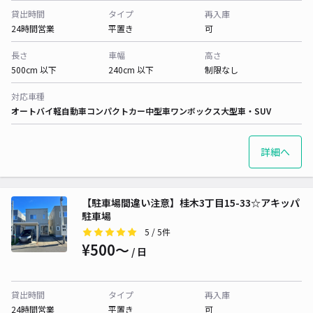
貸出時間
タイプ
再入庫
24時間営業
平置き
可
長さ
車幅
高さ
500cm 以下
240cm 以下
制限なし
対応車種
オートバイ
軽自動車
コンパクトカー
中型車
ワンボックス
大型車・SUV
詳細へ
【駐車場間違い注意】桂木3丁目15-33☆アキッパ
駐車場
5
/ 5件
¥500〜
/ 日
貸出時間
タイプ
再入庫
24時間営業
平置き
可