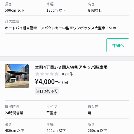
長さ
車幅
高さ
500cm 以下
190cm 以下
制限なし
対応車種
オートバイ
軽自動車
コンパクトカー
中型車
ワンボックス
大型車・SUV
詳細へ
本町4丁目3-8 個人宅◉アキッパ駐車場
0
/ 0件
¥4,000〜
/ 日
当日予約不可
貸出時間
タイプ
再入庫
24時間営業
平置き
可
長さ
車幅
高さ
480cm 以下
220cm 以下
260cm 以下