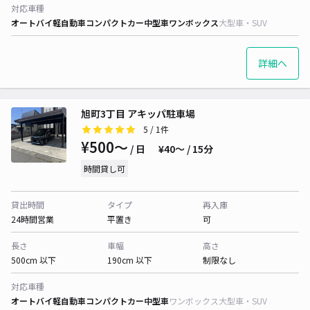
対応車種
オートバイ
軽自動車
コンパクトカー
中型車
ワンボックス
大型車・SUV
詳細へ
旭町3丁目 アキッパ駐車場
5
/ 1件
¥500〜
/ 日
¥40〜 / 15分
時間貸し可
貸出時間
タイプ
再入庫
24時間営業
平置き
可
長さ
車幅
高さ
500cm 以下
190cm 以下
制限なし
対応車種
オートバイ
軽自動車
コンパクトカー
中型車
ワンボックス
大型車・SUV