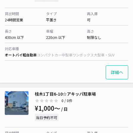
貸出時間
タイプ
再入庫
24時間営業
平置き
可
長さ
車幅
高さ
430cm 以下
220cm 以下
制限なし
対応車種
オートバイ
軽自動車
コンパクトカー
中型車
ワンボックス
大型車・SUV
詳細へ
桂木1丁目6-10☆アキッパ駐車場
0
/ 0件
¥1,000〜
/ 日
当日予約不可
貸出時間
タイプ
再入庫