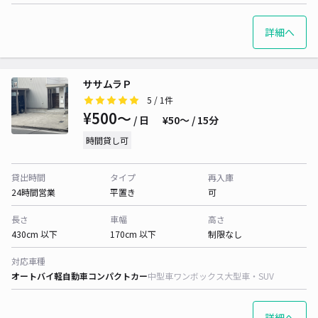
詳細へ
ササムラＰ
5
/ 1件
¥500〜
/ 日
¥50〜 / 15分
時間貸し可
貸出時間
タイプ
再入庫
24時間営業
平置き
可
長さ
車幅
高さ
430cm 以下
170cm 以下
制限なし
対応車種
オートバイ
軽自動車
コンパクトカー
中型車
ワンボックス
大型車・SUV
詳細へ