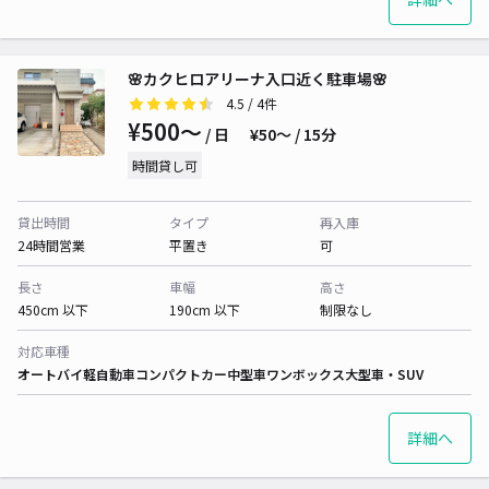
🌸カクヒロアリーナ入口近く駐車場🌸
4.5
/ 4件
¥500〜
/ 日
¥50〜 / 15分
時間貸し可
貸出時間
タイプ
再入庫
24時間営業
平置き
可
長さ
車幅
高さ
450cm 以下
190cm 以下
制限なし
対応車種
オートバイ
軽自動車
コンパクトカー
中型車
ワンボックス
大型車・SUV
詳細へ