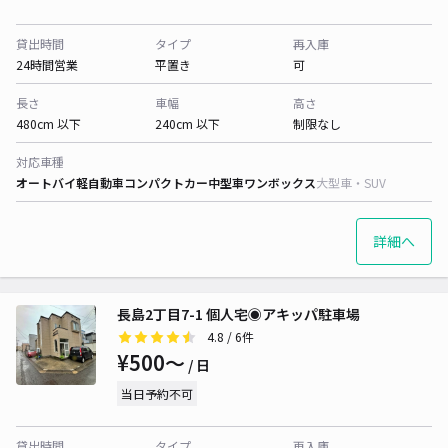
貸出時間
タイプ
再入庫
24時間営業
平置き
可
長さ
車幅
高さ
480cm 以下
240cm 以下
制限なし
対応車種
オートバイ
軽自動車
コンパクトカー
中型車
ワンボックス
大型車・SUV
詳細へ
長島2丁目7-1 個人宅◉アキッパ駐車場
4.8
/ 6件
¥500〜
/ 日
当日予約不可
貸出時間
タイプ
再入庫