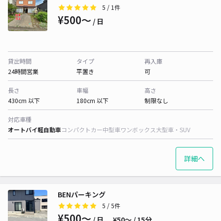
5
/ 1件
¥500〜
/ 日
貸出時間
タイプ
再入庫
24時間営業
平置き
可
長さ
車幅
高さ
430cm 以下
180cm 以下
制限なし
対応車種
オートバイ
軽自動車
コンパクトカー
中型車
ワンボックス
大型車・SUV
詳細へ
BENパーキング
5
/ 5件
¥500〜
/ 日
¥50〜 / 15分