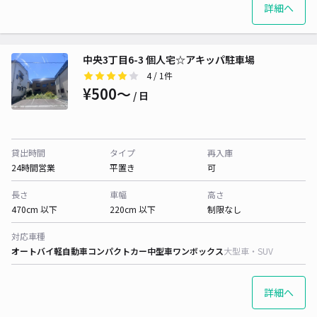
詳細へ
中央3丁目6-3 個人宅☆アキッパ駐車場
4
/ 1件
¥500〜
/ 日
貸出時間
タイプ
再入庫
24時間営業
平置き
可
長さ
車幅
高さ
470cm 以下
220cm 以下
制限なし
対応車種
オートバイ
軽自動車
コンパクトカー
中型車
ワンボックス
大型車・SUV
詳細へ