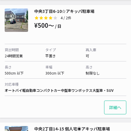
中央3丁目6-10☆アキッパ駐車場
4
/ 2件
¥500〜
/ 日
貸出時間
タイプ
再入庫
24時間営業
平置き
可
長さ
車幅
高さ
500cm 以下
300cm 以下
制限なし
対応車種
オートバイ
軽自動車
コンパクトカー
中型車
ワンボックス
大型車・SUV
詳細へ
中央2丁目14-15 個人宅◉アキッパ駐車場