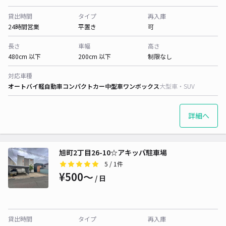
貸出時間
タイプ
再入庫
24時間営業
平置き
可
長さ
車幅
高さ
480cm 以下
200cm 以下
制限なし
対応車種
オートバイ
軽自動車
コンパクトカー
中型車
ワンボックス
大型車・SUV
詳細へ
旭町2丁目26-10☆アキッパ駐車場
5
/ 1件
¥500〜
/ 日
貸出時間
タイプ
再入庫