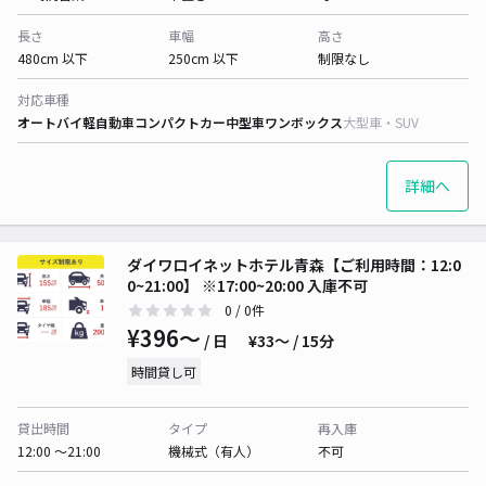
長さ
車幅
高さ
480cm 以下
250cm 以下
制限なし
対応車種
オートバイ
軽自動車
コンパクトカー
中型車
ワンボックス
大型車・SUV
詳細へ
ダイワロイネットホテル青森【ご利用時間：12:0
0~21:00】 ※17:00~20:00 入庫不可
0
/ 0件
¥396〜
/ 日
¥33〜 / 15分
時間貸し可
貸出時間
タイプ
再入庫
12:00 〜21:00
機械式（有人）
不可