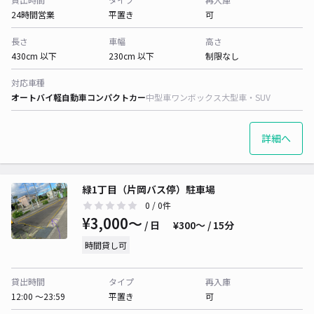
24時間営業
平置き
可
長さ
車幅
高さ
430cm 以下
230cm 以下
制限なし
対応車種
オートバイ
軽自動車
コンパクトカー
中型車
ワンボックス
大型車・SUV
詳細へ
緑1丁目（片岡バス停）駐車場
0
/ 0件
¥3,000〜
/ 日
¥300〜 / 15分
時間貸し可
貸出時間
タイプ
再入庫
12:00 〜23:59
平置き
可