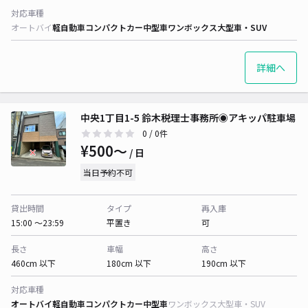
対応車種
オートバイ
軽自動車
コンパクトカー
中型車
ワンボックス
大型車・SUV
詳細へ
中央1丁目1-5 鈴木税理士事務所◉アキッパ駐車場
0
/ 0件
¥500〜
/ 日
当日予約不可
貸出時間
タイプ
再入庫
15:00 〜23:59
平置き
可
長さ
車幅
高さ
460cm 以下
180cm 以下
190cm 以下
対応車種
オートバイ
軽自動車
コンパクトカー
中型車
ワンボックス
大型車・SUV