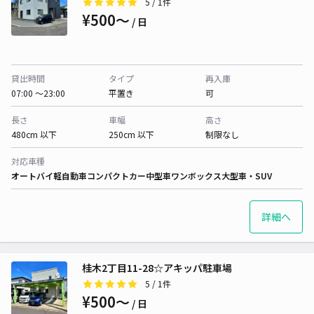
5
/ 1件
¥500〜
/ 日
貸出時間
タイプ
再入庫
07:00 〜23:00
平置き
可
長さ
車幅
高さ
480cm 以下
250cm 以下
制限なし
対応車種
オートバイ
軽自動車
コンパクトカー
中型車
ワンボックス
大型車・SUV
詳細へ
桂木2丁目11-28☆アキッパ駐車場
5
/ 1件
¥500〜
/ 日