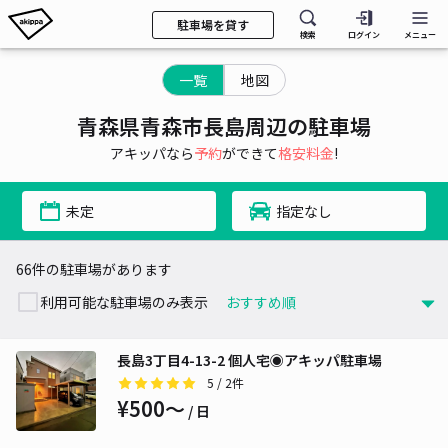
駐車場を貸す
検索
ログイン
メニュー
一覧
地図
青森県青森市長島周辺の駐車場
アキッパなら
予約
ができて
格安料金
!
未定
指定なし
66件の駐車場があります
利用可能な駐車場のみ表示
長島3丁目4-13-2 個人宅◉アキッパ駐車場
5
/ 2件
¥500〜
/ 日