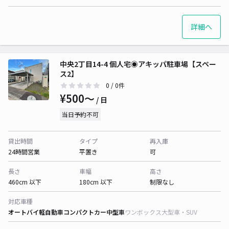
詳細へ
中央2丁目14-4 個人宅◉アキッパ駐車場【スペー
ス2】
0
/ 0件
¥500〜
/ 日
当日予約不可
貸出時間
タイプ
再入庫
24時間営業
平置き
可
長さ
車幅
高さ
460cm 以下
180cm 以下
制限なし
対応車種
オートバイ
軽自動車
コンパクトカー
中型車
ワンボックス
大型車・SUV