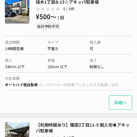
桂木1丁目8-13☆アキッパ駐車場
0
/ 0件
¥500〜
/ 日
当日予約不可
貸出時間
タイプ
再入庫
24時間営業
平置き
可
長さ
車幅
高さ
340cm 以下
200cm 以下
制限なし
対応車種
オートバイ
軽自動車
コンパクトカー
中型車
ワンボックス
大型車・SUV
詳細へ
【利用時間あり】篠田2丁目11-5 個人宅◉アキッ
パ駐車場