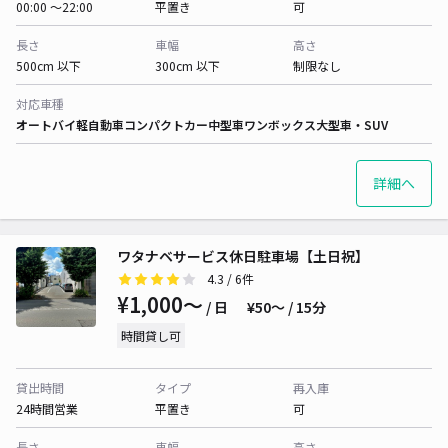
00:00 〜22:00
平置き
可
長さ
車幅
高さ
500cm 以下
300cm 以下
制限なし
対応車種
オートバイ
軽自動車
コンパクトカー
中型車
ワンボックス
大型車・SUV
詳細へ
ワタナベサービス休日駐車場【土日祝】
4.3
/ 6件
¥1,000〜
/ 日
¥50〜 / 15分
時間貸し可
貸出時間
タイプ
再入庫
24時間営業
平置き
可
長さ
車幅
高さ