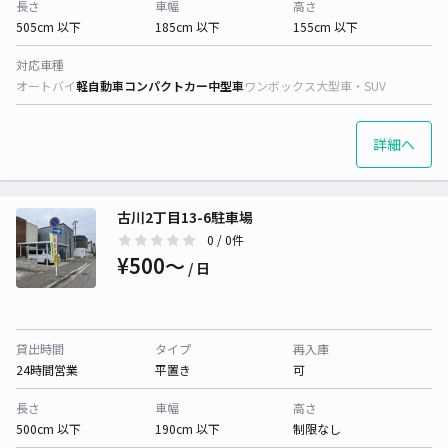
長さ
車幅
高さ
505cm 以下
185cm 以下
155cm 以下
対応車種
オートバイ
軽自動車
コンパクトカー
中型車
ワンボックス
大型車・SUV
詳細へ
古川2丁目13-6駐車場
0
/ 0件
¥500〜
/ 日
貸出時間
タイプ
再入庫
24時間営業
平置き
可
長さ
車幅
高さ
500cm 以下
190cm 以下
制限なし