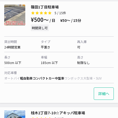
篠田1丁目駐車場
5
/ 15件
¥500〜
/ 日
¥50〜 / 15分
時間貸し可
貸出時間
タイプ
再入庫
24時間営業
平置き
可
長さ
車幅
高さ
500cm 以下
185cm 以下
制限なし
対応車種
オートバイ
軽自動車
コンパクトカー
中型車
ワンボックス
大型車・SUV
詳細へ
桂木2丁目7-10☆アキッパ駐車場