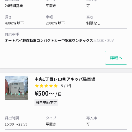
24時間営業
平置き
可
長さ
車幅
高さ
480cm 以下
200cm 以下
制限なし
対応車種
オートバイ
軽自動車
コンパクトカー
中型車
ワンボックス
大型車・SUV
詳細へ
中央1丁目1-13◉アキッパ駐車場
5
/ 1件
¥500〜
/ 日
当日予約不可
貸出時間
タイプ
再入庫
15:00 〜23:59
平置き
可