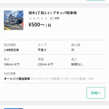
桂木1丁目2-1☆アキッパ駐車場
0
/ 0件
¥500〜
/ 日
貸出時間
タイプ
再入庫
24時間営業
平置き
可
長さ
車幅
高さ
340cm 以下
220cm 以下
制限なし
対応車種
オートバイ
軽自動車
コンパクトカー
中型車
ワンボックス
大型車・SUV
詳細へ