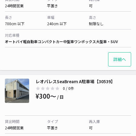
24時間営業
平置き
可
長さ
車幅
高さ
700cm 以下
240cm 以下
制限なし
対応車種
オートバイ
軽自動車
コンパクトカー
中型車
ワンボックス
大型車・SUV
詳細へ
レオパレスSeaBream A駐車場【30539】
0
/ 0件
¥300〜
/ 日
貸出時間
タイプ
再入庫
24時間営業
平置き
可