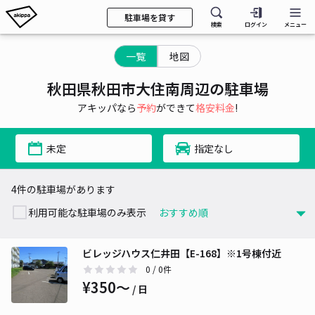
駐車場を貸す
検索
ログイン
メニュー
一覧
地図
秋田県秋田市大住南周辺の駐車場
アキッパなら
予約
ができて
格安料金
!
未定
指定なし
4件の駐車場があります
利用可能な駐車場のみ表示
ビレッジハウス仁井田【E-168】※1号棟付近
0
/ 0件
¥350〜
/ 日