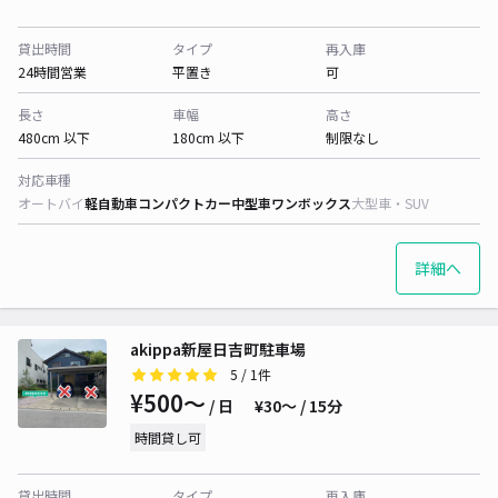
貸出時間
タイプ
再入庫
24時間営業
平置き
可
長さ
車幅
高さ
480cm 以下
180cm 以下
制限なし
対応車種
オートバイ
軽自動車
コンパクトカー
中型車
ワンボックス
大型車・SUV
詳細へ
akippa新屋日吉町駐車場
5
/ 1件
¥500〜
/ 日
¥30〜 / 15分
時間貸し可
貸出時間
タイプ
再入庫