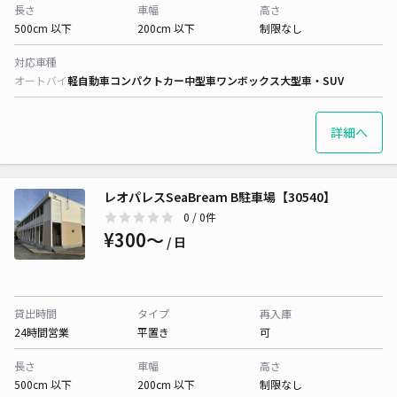
長さ
車幅
高さ
500cm 以下
200cm 以下
制限なし
対応車種
オートバイ
軽自動車
コンパクトカー
中型車
ワンボックス
大型車・SUV
詳細へ
レオパレスSeaBream B駐車場【30540】
0
/ 0件
¥300〜
/ 日
貸出時間
タイプ
再入庫
24時間営業
平置き
可
長さ
車幅
高さ
500cm 以下
200cm 以下
制限なし