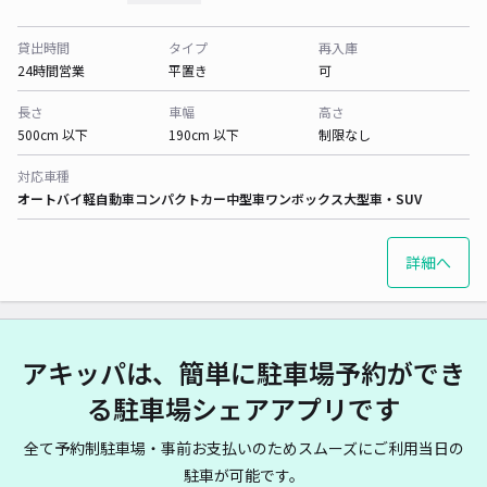
貸出時間
タイプ
再入庫
24時間営業
平置き
可
長さ
車幅
高さ
500cm 以下
190cm 以下
制限なし
対応車種
オートバイ
軽自動車
コンパクトカー
中型車
ワンボックス
大型車・SUV
詳細へ
アキッパは、簡単に駐車場予約ができ
る駐車場シェアアプリです
全て予約制駐車場・事前お支払いのためスムーズにご利用当日の
駐車が可能です。