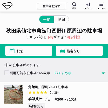
駐車場を貸す
検索
ログイン
メニュー
一覧
地図
秋田県仙北市角館町西野川原周辺の駐車場
アキッパなら
予約
ができて
格安料金
!
未定
指定なし
1件の駐車場があります
利用可能な駐車場のみ表示
角館町川原町25-11駐車場
5
/ 2件
¥400〜
/ 日
¥200〜 / 15分
時間貸し可