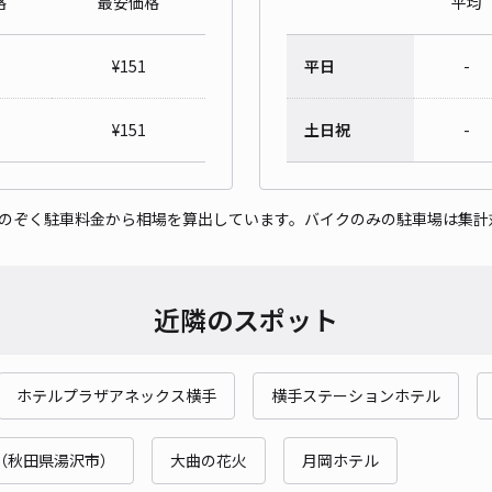
格
最安価格
平均
¥
151
平日
-
¥
151
土日祝
-
をのぞく駐車料金から相場を算出しています。バイクのみの駐車場は集計
近隣のスポット
ホテルプラザアネックス横手
横手ステーションホテル
（秋田県湯沢市）
大曲の花火
月岡ホテル