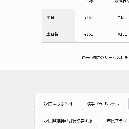
平均
最高価
平日
¥
151
¥
151
土日祝
¥
151
¥
151
過去1週間のサービス料
秋田ふるさと村
横手プラザホテル
秋田県雄勝郡羽後町字柳原
市民プラザ