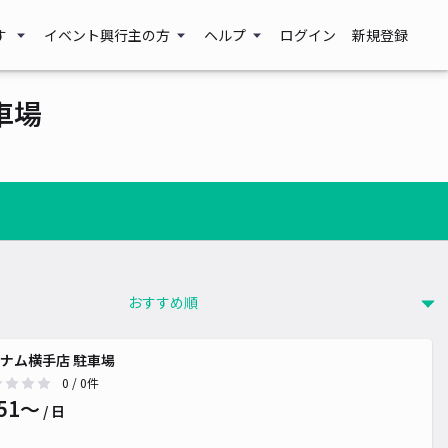
す
イベント興行主の方
ヘルプ
ログイン
新規登録
車場
ナム横手店 駐車場
0
/ 0件
51〜
/ 日