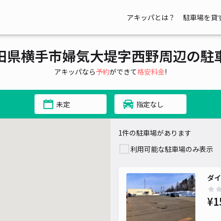
アキッパとは？
駐車場を貸
田県横手市婦気大堤字西野周辺の駐
アキッパなら
予約
ができて
格安料金
!
未定
指定なし
1件の駐車場があります
利用可能な駐車場のみ表示
ダイ
¥1