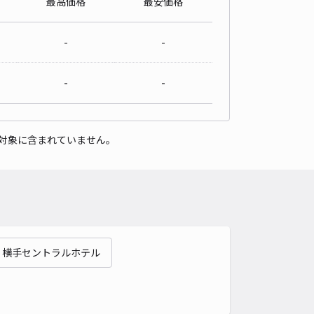
最高価格
最安価格
-
-
-
-
対象に含まれていません。
横手セントラルホテル