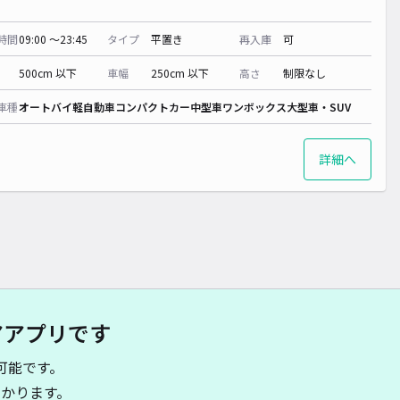
時間
09:00 〜23:45
タイプ
平置き
再入庫
可
500cm 以下
車幅
250cm 以下
高さ
制限なし
車種
オートバイ
軽自動車
コンパクトカー
中型車
ワンボックス
大型車・SUV
詳細へ
アアプリです
可能です。
かります。