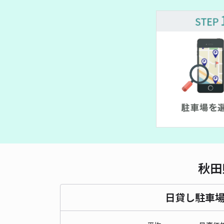
秋田
日貸し駐車