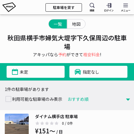
駐車場を貸す
検索
ログイン
メニュー
一覧
地図
秋田県横手市婦気大堤字下久保周辺の駐車
場
アキッパなら
予約
ができて
格安料金
!
未定
指定なし
1件の駐車場があります
利用可能な駐車場のみ表示
ダイナム横手店 駐車場
0
/ 0件
¥151〜
/ 日