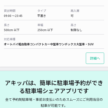
貸出時間
タイプ
再入庫
09:00 〜23:45
平置き
可
長さ
車幅
高さ
500cm 以下
250cm 以下
制限なし
対応車種
オートバイ
軽自動車
コンパクトカー
中型車
ワンボックス
大型車・SUV
詳細へ
アキッパは、簡単に駐車場予約ができ
る駐車場シェアアプリです
全て予約制駐車場・事前お支払いのためスムーズにご利用当日の
駐車が可能です。