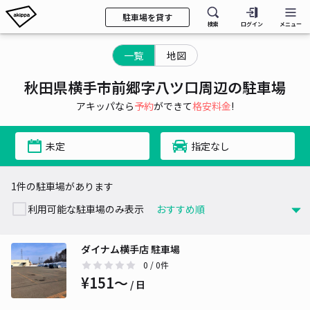
駐車場を貸す
検索
ログイン
メニュー
一覧
地図
秋田県横手市前郷字八ツ口周辺の駐車場
アキッパなら
予約
ができて
格安料金
!
未定
指定なし
1件の駐車場があります
利用可能な駐車場のみ表示
ダイナム横手店 駐車場
0
/ 0件
¥151〜
/ 日