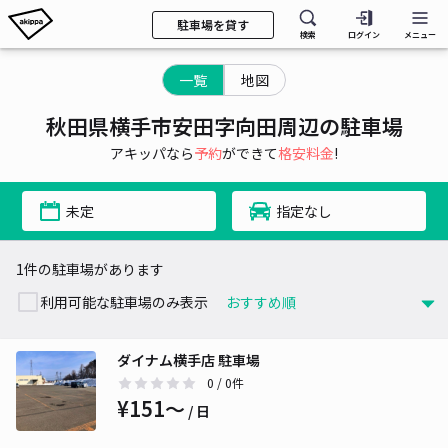
駐車場を貸す
検索
ログイン
メニュー
一覧
地図
秋田県横手市安田字向田周辺の駐車場
アキッパなら
予約
ができて
格安料金
!
未定
指定なし
1件の駐車場があります
利用可能な駐車場のみ表示
ダイナム横手店 駐車場
0
/ 0件
¥151〜
/ 日