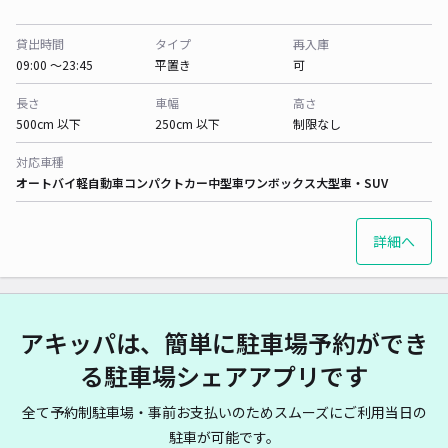
貸出時間
タイプ
再入庫
09:00 〜23:45
平置き
可
長さ
車幅
高さ
500cm 以下
250cm 以下
制限なし
対応車種
オートバイ
軽自動車
コンパクトカー
中型車
ワンボックス
大型車・SUV
詳細へ
アキッパは、簡単に駐車場予約ができ
る駐車場シェアアプリです
全て予約制駐車場・事前お支払いのためスムーズにご利用当日の
駐車が可能です。