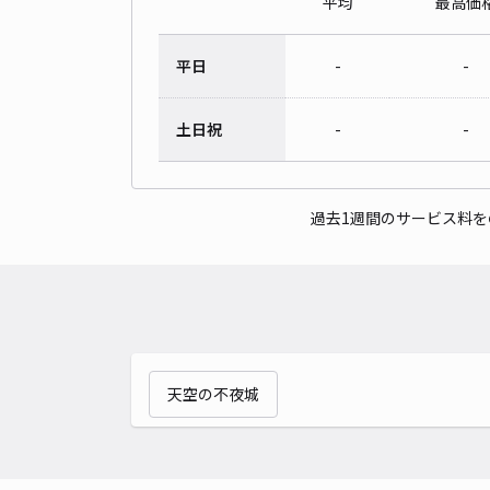
平均
最高価
平日
-
-
土日祝
-
-
過去1週間のサービス料
天空の不夜城