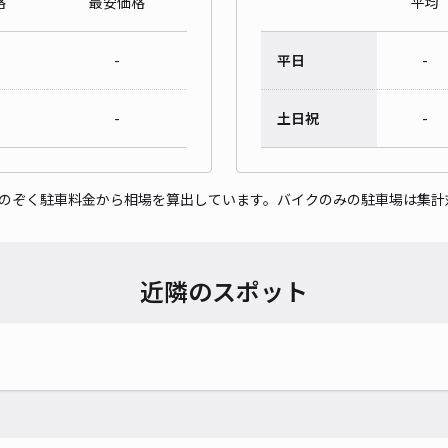
格
最安価格
平均
-
平日
-
-
土日祝
-
をのぞく駐車料金から相場を算出しています。バイクのみの駐車場は集計
近隣のスポット