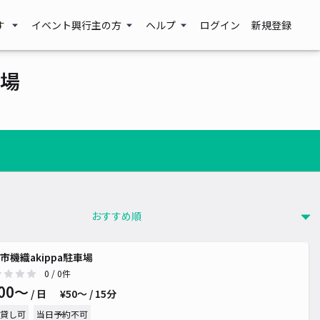
す
イベント興行主の方
ヘルプ
ログイン
新規登録
場
市機織akippa駐車場
0
/ 0件
00〜
/ 日
¥50〜 / 15分
貸し可
当日予約不可