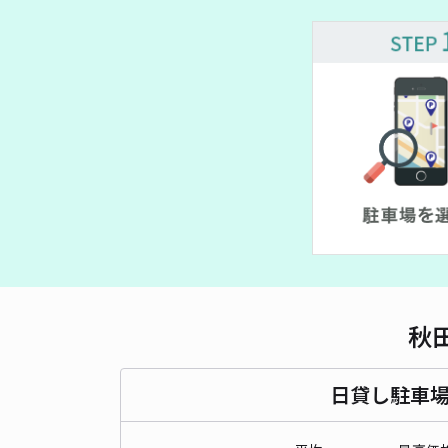
秋
日貸し駐車