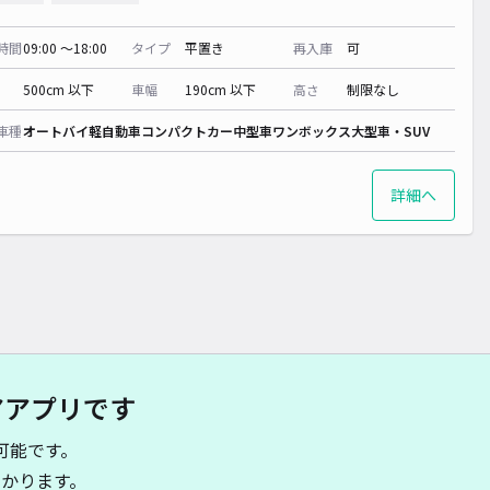
時間
09:00 〜18:00
タイプ
平置き
再入庫
可
500cm 以下
車幅
190cm 以下
高さ
制限なし
車種
オートバイ
軽自動車
コンパクトカー
中型車
ワンボックス
大型車・SUV
詳細へ
アアプリです
可能です。
かります。