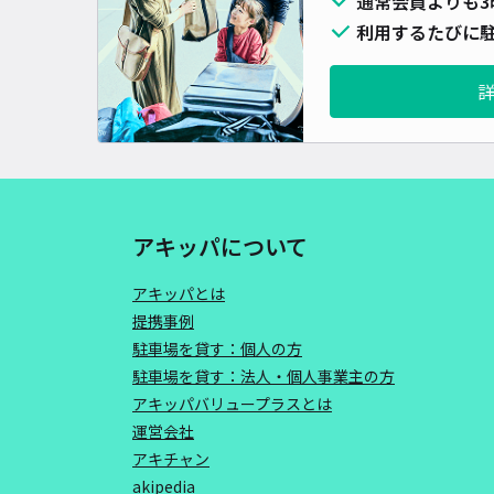
通常会員よりも3
利用するたびに駐
アキッパについて
アキッパとは
提携事例
駐車場を貸す：個人の方
駐車場を貸す：法人・個人事業主の方
アキッパバリュープラスとは
運営会社
アキチャン
akipedia