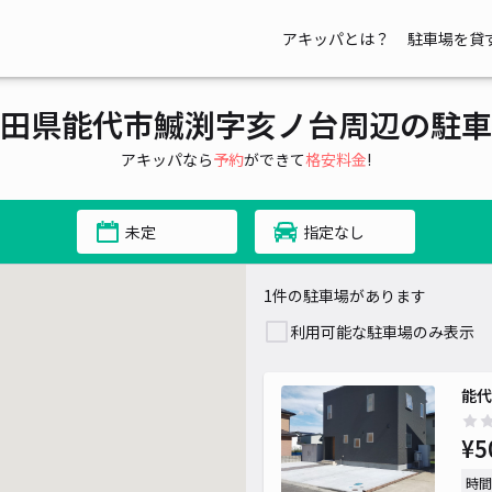
アキッパとは？
駐車場を貸
田県能代市鰄渕字亥ノ台周辺の駐車
アキッパなら
予約
ができて
格安料金
!
未定
指定なし
1件の駐車場があります
利用可能な駐車場のみ表示
能代
¥5
時間