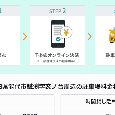
田県能代市鰄渕字亥ノ台周辺の駐車場料金
場
時間貸し駐