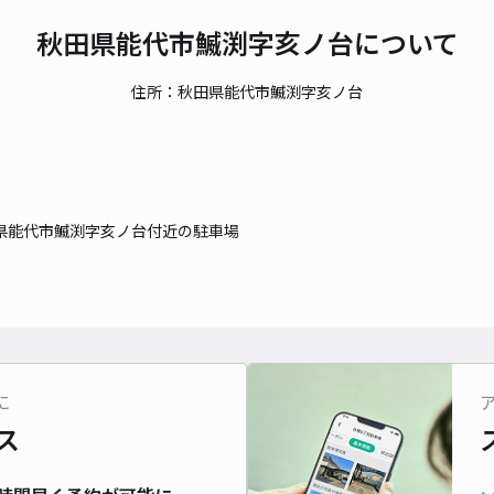
秋田県能代市鰄渕字亥ノ台について
住所：秋田県能代市鰄渕字亥ノ台
県能代市鰄渕字亥ノ台付近の駐車場
に
ス