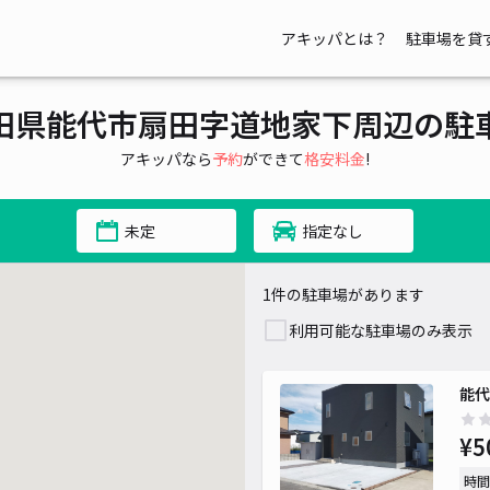
アキッパとは？
駐車場を貸
田県能代市扇田字道地家下周辺の駐
アキッパなら
予約
ができて
格安料金
!
未定
指定なし
1件の駐車場があります
利用可能な駐車場のみ表示
能代
¥5
時間