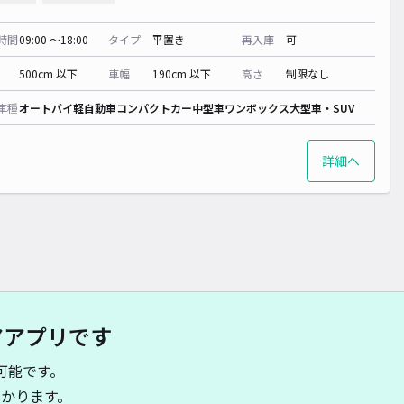
時間
09:00 〜18:00
タイプ
平置き
再入庫
可
500cm 以下
車幅
190cm 以下
高さ
制限なし
車種
オートバイ
軽自動車
コンパクトカー
中型車
ワンボックス
大型車・SUV
詳細へ
アアプリです
可能です。
かります。