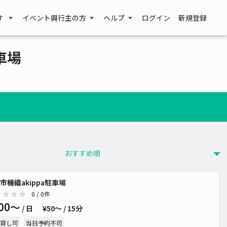
す
イベント興行主の方
ヘルプ
ログイン
新規登録
車場
市機織akippa駐車場
0
/ 0件
00〜
/ 日
¥50〜 / 15分
貸し可
当日予約不可