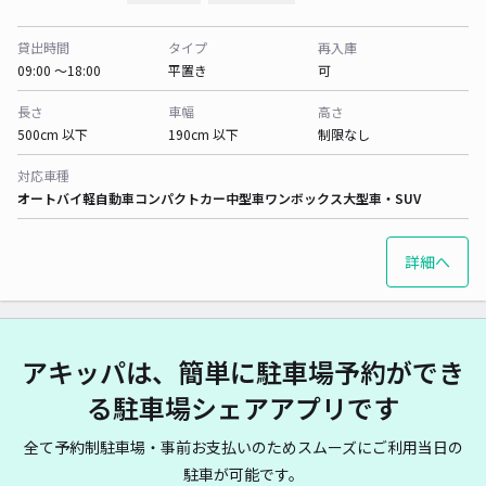
貸出時間
タイプ
再入庫
09:00 〜18:00
平置き
可
長さ
車幅
高さ
500cm 以下
190cm 以下
制限なし
対応車種
オートバイ
軽自動車
コンパクトカー
中型車
ワンボックス
大型車・SUV
詳細へ
アキッパは、簡単に駐車場予約ができ
る駐車場シェアアプリです
全て予約制駐車場・事前お支払いのためスムーズにご利用当日の
駐車が可能です。