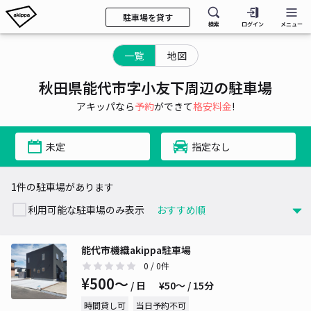
駐車場を貸す
検索
ログイン
メニュー
一覧
地図
秋田県能代市字小友下周辺の駐車場
アキッパなら
予約
ができて
格安料金
!
未定
指定なし
1件の駐車場があります
利用可能な駐車場のみ表示
能代市機織akippa駐車場
0
/ 0件
¥500〜
/ 日
¥50〜 / 15分
時間貸し可
当日予約不可