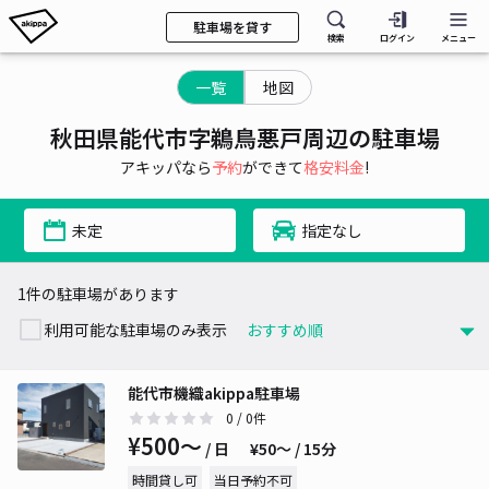
駐車場を貸す
検索
ログイン
メニュー
一覧
地図
秋田県能代市字鵜鳥悪戸周辺の駐車場
アキッパなら
予約
ができて
格安料金
!
未定
指定なし
1件の駐車場があります
利用可能な駐車場のみ表示
能代市機織akippa駐車場
0
/ 0件
¥500〜
/ 日
¥50〜 / 15分
時間貸し可
当日予約不可