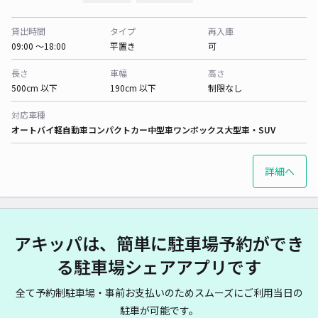
貸出時間
タイプ
再入庫
09:00 〜18:00
平置き
可
長さ
車幅
高さ
500cm 以下
190cm 以下
制限なし
対応車種
オートバイ
軽自動車
コンパクトカー
中型車
ワンボックス
大型車・SUV
詳細へ
アキッパは、簡単に駐車場予約ができ
る駐車場シェアアプリです
全て予約制駐車場・事前お支払いのためスムーズにご利用当日の
駐車が可能です。