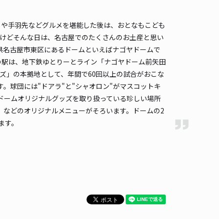
詳細へ
しや手羽先などグルメを堪能した後は、おとなもこども
いけどそんな日は、名古屋でのたくさんのお土産と思い
知県名古屋市東区にあるドームといえばナゴヤドームで
ット駐車場【騒音/ごみのポイ捨て/接触注意】
の駅は、地下鉄ゆとりーとライン「ナゴヤドーム前矢田
ナゴヤドーム（バンテリンドームナゴヤ）まで徒歩 6分
ズ」の本拠地として、年間で60回以上の試合がおこな
4.4
/ 208件
30〜
。球団には"ドアラ"と"シャオロン"がマスコットキ
/ 日
ドームオリジナルグッズを取り扱っている珍しい場所
ンド』などのオリジナルメニューがそろいます。ドームの2
時間
24時間営業
タイプ
平置き
再入庫
可
ます。
430cm 以下
車幅
170cm 以下
高さ
制限なし
車種
オートバイ
軽自動車
コンパクトカー
中型車
ワンボックス
大型車・SUV
詳細へ
屋市千種区萱場1丁目 萱場駐車場