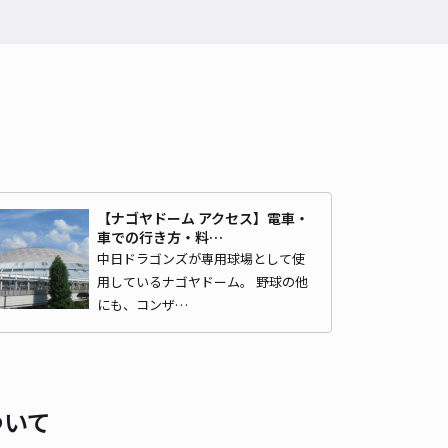
時間
24時間営業
タイプ
平置き
再入庫
可
420cm 以下
車幅
160cm 以下
高さ
制限なし
車種
オートバイ
軽自動車
コンパクトカー
中型車
ワンボックス
大型車・SUV
詳細へ
ippa萱場1丁目駐車場
【ナゴヤドーム アクセス】電車・
車での行き方・料…
ナゴヤドーム（バンテリンドームナゴヤ）まで徒歩 9分
中日ドラゴンズが専用球場として使
4.3
/ 24件
用しているナゴヤドーム。 野球の他
00〜
/ 日
にも、コンザ…
時間
07:00 〜23:59
タイプ
平置き
再入庫
可
480cm 以下
車幅
180cm 以下
高さ
制限なし
ついて
車種
オートバイ
軽自動車
コンパクトカー
中型車
ワンボックス
大型車・SUV