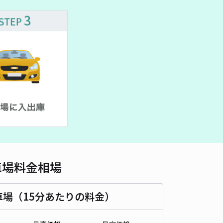
車種
オートバイ
軽自動車
コンパクトカー
中型車
ワンボックス
大型車・SUV
詳細へ
本駐車場【利用時間制限あり】(1)
ナゴヤドーム（バンテリンドームナゴヤ）まで徒歩 7分
4.8
/ 34件
00〜
/ 日
予約不可
時間
07:00 〜22:00
タイプ
平置き
再入庫
可
車場料金相場
480cm 以下
車幅
180cm 以下
高さ
制限なし
車種
オートバイ
軽自動車
コンパクトカー
中型車
ワンボックス
大型車・SUV
車場（15分あたりの料金）
詳細へ