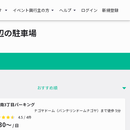
す
イベント興行主の方
ヘルプ
ログイン
新規登録
辺の駐車場
南3丁目パーキング
ナゴヤドーム（バンテリンドームナゴヤ）まで徒歩 5分
4.5
/ 4件
30〜
/ 日