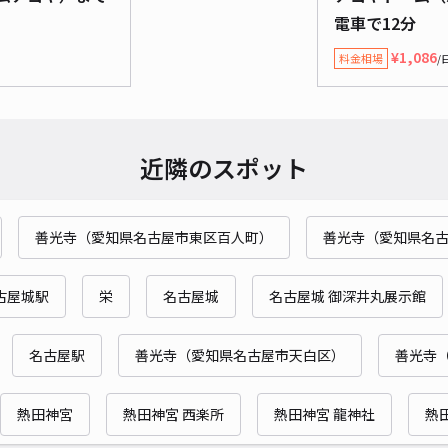
電車で12分
¥3
¥1,086
料金相場
/
当日
貸出
長さ
近隣のスポット
対応
善光寺（愛知県名古屋市東区百人町）
善光寺（愛知県名
古屋城駅
栄
名古屋城
名古屋城 御深井丸展示館
＊加
名古屋駅
善光寺（愛知県名古屋市天白区）
善光寺
¥3
熱田神宮
熱田神宮 西楽所
熱田神宮 龍神社
熱