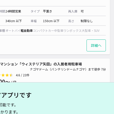
時間
24時間営業
タイプ
平置き
再入庫
可
340cm 以下
車幅
150cm 以下
高さ
制限なし
車種
オートバイ
軽自動車
コンパクトカー
中型車
ワンボックス
大型車・SUV
詳細へ
マンション「ウィステリア矢田」の入居者用駐車場
ナゴヤドーム（バンテリンドームナゴヤ）まで徒歩 7分
4.6
/ 23件
00〜
/ 日
アアプリです
時間
24時間営業
タイプ
平置き
再入庫
可
可能です。
481cm 以下
車幅
235cm 以下
高さ
制限なし
かります。