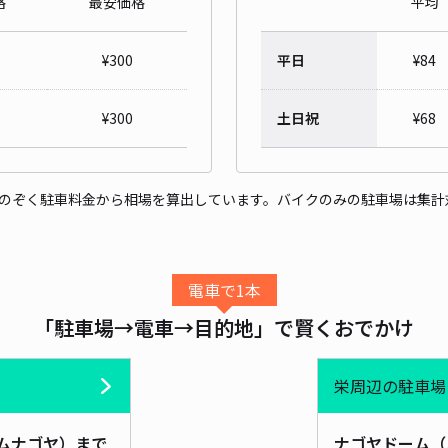
格
最安価格
平均
【駐
¥
300
平日
¥
84
¥
300
土日祝
¥
68
¥3
当日
をのぞく駐車料金から相場を算出しています。バイクのみの駐車場は集計
貸出
長さ
対応
電車で1本
「駐車場→電車→目的地」で賢くおでかけ
栄周辺の駐車場
【駐
ムナゴヤ）まで
ナゴヤドーム（