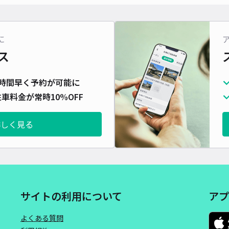
¥3
に
ス
貸出
時間早く予約が可能に
長さ
車料金が常時10%OFF
対応
詳しく見る
名古
サイトの利用について
アプ
¥3
よくある質問