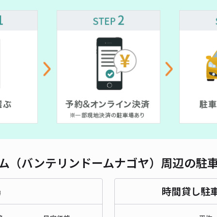
対応
＊杉
¥3
当日
貸出
ム（バンテリンドームナゴヤ）周辺の駐
長さ
対応
場
時間貸し駐