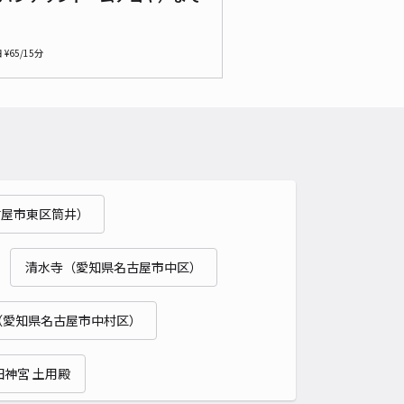
4.9
/ 8件
00〜
/ 日
日 ¥65/15分
予約不可
時間
08:00 〜23:59
タイプ
平置き
再入庫
可
460cm 以下
車幅
180cm 以下
高さ
制限なし
車種
オートバイ
軽自動車
コンパクトカー
中型車
ワンボックス
大型車・SUV
古屋市東区筒井）
詳細へ
清水寺（愛知県名古屋市中区）
藤駐車場
ナゴヤドーム（バンテリンドームナゴヤ）まで徒歩 9分
（愛知県名古屋市中村区）
4
/ 31件
00〜
/ 日
田神宮 土用殿