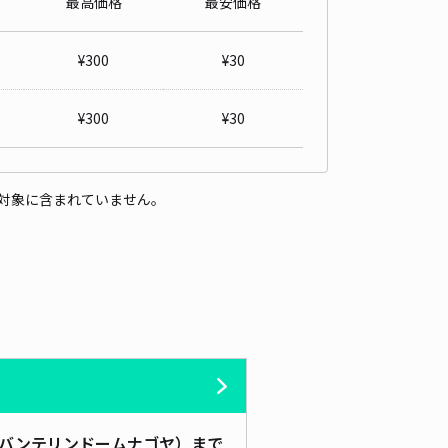
最高価格
最安価格
車場間違い注意】＊長尾駐車場
¥
300
¥
30
ナゴヤドーム（バンテリンドームナゴヤ）まで徒歩 8分
4.9
/ 30件
¥
300
¥
30
00〜
/ 日
予約不可
対象に含まれていません。
時間
08:00 〜23:59
タイプ
平置き
再入庫
可
460cm 以下
車幅
180cm 以下
高さ
制限なし
車種
オートバイ
軽自動車
コンパクトカー
中型車
ワンボックス
大型車・SUV
詳細へ
車場間違い注意】＊長尾駐車場イベント【限定】
ナゴヤドーム（バンテリンドームナゴヤ）まで徒歩 8分
バンテリンドームナゴヤ）まで