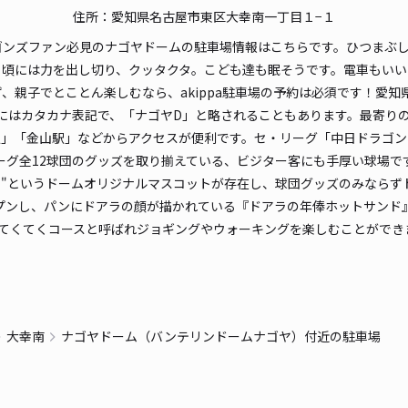
住所：愛知県名古屋市東区大幸南一丁目１−１
ゴンズファン必見のナゴヤドームの駐車場情報はこちらです。ひつまぶ
る頃には力を出し切り、クッタクタ。こども達も眠そうです。電車もい
、親子でとことん楽しむなら、akippa駐車場の予約は必須です！愛
フラ
式にはカタカナ表記で、「ナゴヤD」と略されることもあります。最寄り
駅」「金山駅」などからアクセスが便利です。セ・リーグ「中日ドラゴン
¥3
グ全12球団のグッズを取り揃えている、ビジター客にも手厚い球場です
ラ"というドームオリジナルマスコットが存在し、球団グッズのみならず
月にオープンし、パンにドアラの顔が描かれている『ドアラの年俸ホットサ
貸出
はてくてくコースと呼ばれジョギングやウォーキングを楽しむことができ
長さ
対応
大幸南
ナゴヤドーム（バンテリンドームナゴヤ）付近の駐車場
名古