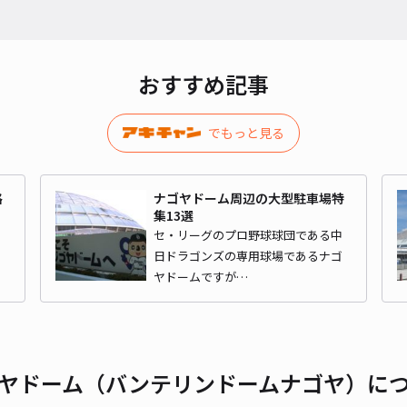
貸出
長さ
おすすめ記事
対応
でもっと見る
ak
格
ナゴヤドーム周辺の大型駐車場特
集13選
ホ
セ・リーグのプロ野球球団である中
日ドラゴンズの専用球場であるナゴ
¥3
ヤドームですが…
貸出
長さ
ヤドーム（バンテリンドームナゴヤ）に
対応