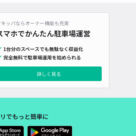
ナゴヤドーム（バンテリンドームナゴヤ）まで徒歩 9分
4.5
/ 769件
30〜
/ 日
アキッパならオーナー機能も充実
スマホでかんたん
駐車場運営
時間
24時間営業
タイプ
平置き
再入庫
可
1台分のスペースでも無駄なく収益化
480cm 以下
車幅
180cm 以下
高さ
制限なし
完全無料で駐車場運用を始められる
車種
オートバイ
軽自動車
コンパクトカー
中型車
ワンボックス
大型車・SUV
詳しく見る
詳細へ
屋市東区矢田南2丁目2 矢田南駐車場(1)
ナゴヤドーム（バンテリンドームナゴヤ）まで徒歩 9分
リでもっと簡単に
4.3
/ 113件
85〜
/ 日