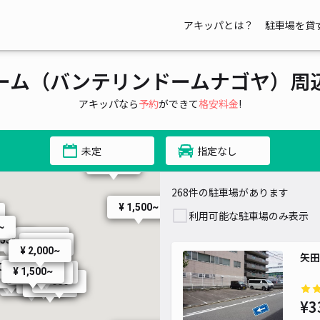
¥ 520~
アキッパとは？
駐車場を貸
¥ 300~
ーム（バンテリンドームナゴヤ）周
アキッパなら
予約
ができて
格安料金
!
未定
指定なし
¥ 350~
¥ 550~
268件の駐車場があります
¥ 500~
¥ 500~
¥ 1,500~
利用可能な駐車場のみ表示
~
¥ 600~
 550~
¥ 650~
¥ 2,000~
矢田
¥ 500~
0~
¥ 1,500~
¥ 1,000~
¥ 1,300~
¥ 650~
 1,000~
 500~
¥ 880~
¥ 650~
¥ 3,000~
¥ 800~
¥3