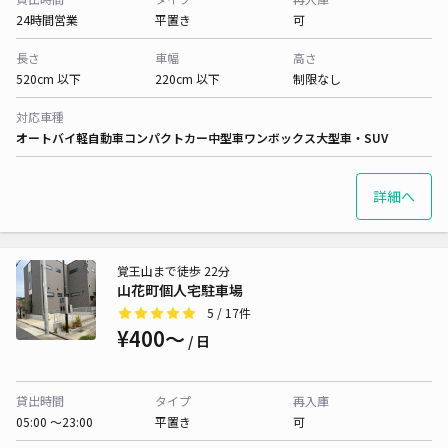
24時間営業
平置き
可
長さ
車幅
高さ
520cm 以下
220cm 以下
制限なし
対応車種
オートバイ
軽自動車
コンパクトカー
中型車
ワンボックス
大型車・SUV
詳細へ
覚王山まで徒歩 22分
山花町個人宅駐車場
5
/ 17件
¥400〜
/ 日
貸出時間
タイプ
再入庫
05:00 〜23:00
平置き
可