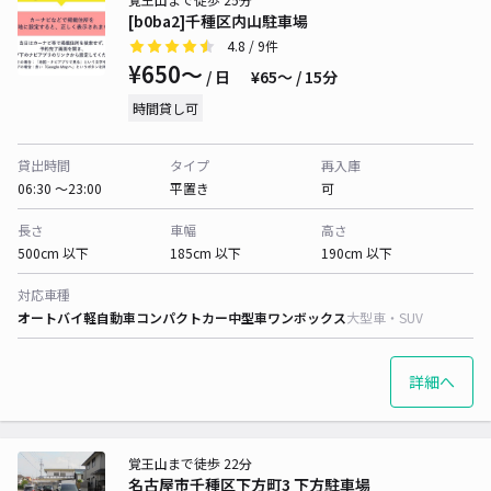
[b0ba2]千種区内山駐車場
4.8
/ 9件
¥650〜
/ 日
¥65〜 / 15分
時間貸し可
貸出時間
タイプ
再入庫
06:30 〜23:00
平置き
可
長さ
車幅
高さ
500cm 以下
185cm 以下
190cm 以下
対応車種
オートバイ
軽自動車
コンパクトカー
中型車
ワンボックス
大型車・SUV
詳細へ
覚王山まで徒歩 22分
名古屋市千種区下方町3 下方駐車場