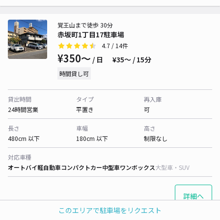
覚王山まで徒歩 30分
赤坂町1丁目17駐車場
4.7
/ 14件
¥350〜
/ 日
¥35〜 / 15分
時間貸し可
貸出時間
タイプ
再入庫
24時間営業
平置き
可
長さ
車幅
高さ
480cm 以下
180cm 以下
制限なし
対応車種
オートバイ
軽自動車
コンパクトカー
中型車
ワンボックス
大型車・SUV
詳細へ
このエリアで駐車場をリクエスト