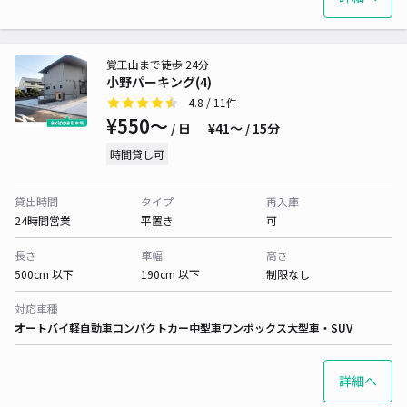
覚王山まで徒歩 24分
小野パーキング(4)
4.8
/ 11件
¥550〜
/ 日
¥41〜 / 15分
時間貸し可
貸出時間
タイプ
再入庫
24時間営業
平置き
可
長さ
車幅
高さ
500cm 以下
190cm 以下
制限なし
対応車種
オートバイ
軽自動車
コンパクトカー
中型車
ワンボックス
大型車・SUV
詳細へ