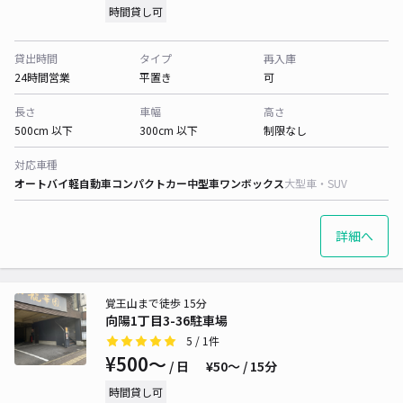
時間貸し可
貸出時間
タイプ
再入庫
24時間営業
平置き
可
長さ
車幅
高さ
500cm 以下
300cm 以下
制限なし
対応車種
オートバイ
軽自動車
コンパクトカー
中型車
ワンボックス
大型車・SUV
詳細へ
覚王山まで徒歩 15分
向陽1丁目3-36駐車場
5
/ 1件
¥500〜
/ 日
¥50〜 / 15分
時間貸し可