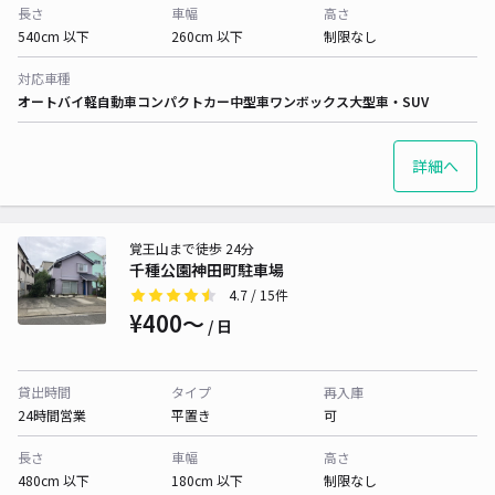
長さ
車幅
高さ
540cm 以下
260cm 以下
制限なし
対応車種
オートバイ
軽自動車
コンパクトカー
中型車
ワンボックス
大型車・SUV
詳細へ
覚王山まで徒歩 24分
千種公園神田町駐車場
4.7
/ 15件
¥400〜
/ 日
貸出時間
タイプ
再入庫
24時間営業
平置き
可
長さ
車幅
高さ
480cm 以下
180cm 以下
制限なし