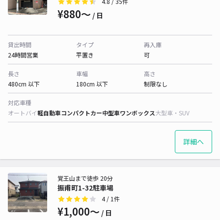
4.8
/ 35件
¥880〜
/ 日
貸出時間
タイプ
再入庫
24時間営業
平置き
可
長さ
車幅
高さ
480cm 以下
180cm 以下
制限なし
対応車種
オートバイ
軽自動車
コンパクトカー
中型車
ワンボックス
大型車・SUV
詳細へ
覚王山まで徒歩 20分
振甫町1-32駐車場
4
/ 1件
¥1,000〜
/ 日