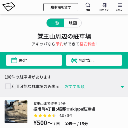
駐車場を貸す
検索
ログイン
メニュー
一覧
地図
覚王山周辺の駐車場
アキッパなら
予約
ができて
格安料金
!
未定
指定なし
198件の駐車場があります
利用可能な駐車場のみ表示
覚王山まで徒歩 14分
振甫町4丁目5張邸☆akippa駐車場
4.8
/ 5件
¥500〜
/ 日
¥45〜 / 15分