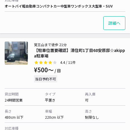
オートバイ
軽自動車
コンパクトカー
中型車
ワンボックス
大型車・SUV
詳細へ
覚王山まで徒歩 21分
【駐車位置要確認】清住町1丁目68安原邸☆akipp
a駐車場
4.4
/ 11件
¥500〜
/ 日
当日予約不可
貸出時間
タイプ
再入庫
24時間営業
平置き
可
長さ
車幅
高さ
480cm 以下
220cm 以下
制限なし
対応車種