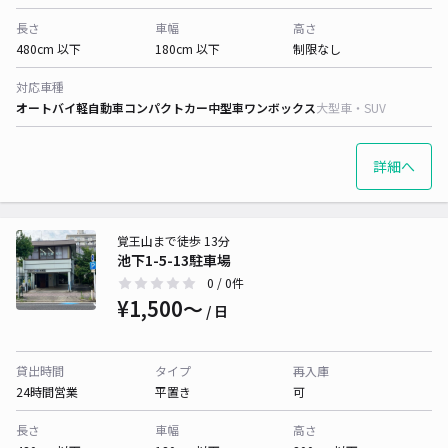
長さ
車幅
高さ
480cm 以下
180cm 以下
制限なし
対応車種
オートバイ
軽自動車
コンパクトカー
中型車
ワンボックス
大型車・SUV
詳細へ
覚王山まで徒歩 13分
池下1-5-13駐車場
0
/ 0件
¥1,500〜
/ 日
貸出時間
タイプ
再入庫
24時間営業
平置き
可
長さ
車幅
高さ