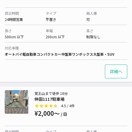
貸出時間
タイプ
再入庫
24時間営業
平置き
可
長さ
車幅
高さ
500cm 以下
200cm 以下
制限なし
対応車種
オートバイ
軽自動車
コンパクトカー
中型車
ワンボックス
大型車・SUV
詳細へ
覚王山まで徒歩 18分
仲田1117駐車場
4.5
/ 4件
¥2,000〜
/ 日
貸出時間
タイプ
再入庫