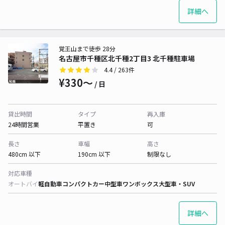
詳細へ
覚王山まで徒歩 28分
名古屋市千種区北千種2丁目3 北千種駐車場
4.4
/ 263件
¥330〜
/ 日
貸出時間
タイプ
再入庫
24時間営業
平置き
可
長さ
車幅
高さ
480cm 以下
190cm 以下
制限なし
対応車種
オートバイ
軽自動車
コンパクトカー
中型車
ワンボックス
大型車・SUV
詳細へ