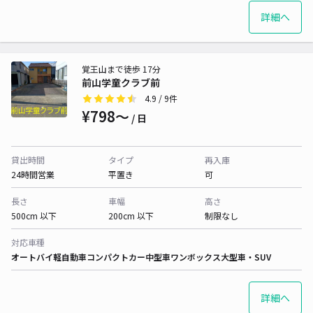
詳細へ
覚王山まで徒歩 17分
前山学童クラブ前
4.9
/ 9件
¥798〜
/ 日
貸出時間
タイプ
再入庫
24時間営業
平置き
可
長さ
車幅
高さ
500cm 以下
200cm 以下
制限なし
対応車種
オートバイ
軽自動車
コンパクトカー
中型車
ワンボックス
大型車・SUV
詳細へ