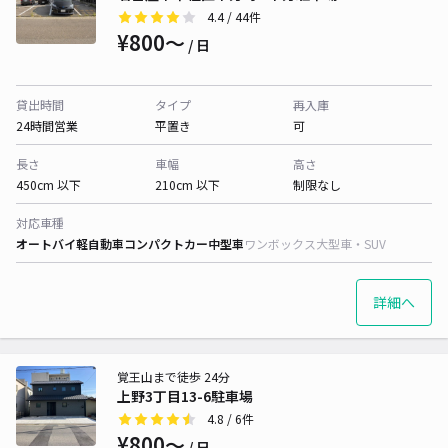
4.4
/ 44件
¥800〜
/ 日
貸出時間
タイプ
再入庫
24時間営業
平置き
可
長さ
車幅
高さ
450cm 以下
210cm 以下
制限なし
対応車種
オートバイ
軽自動車
コンパクトカー
中型車
ワンボックス
大型車・SUV
詳細へ
覚王山まで徒歩 24分
上野3丁目13-6駐車場
4.8
/ 6件
¥800〜
/ 日