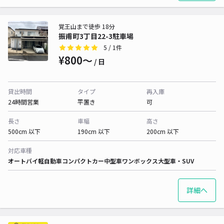
覚王山まで徒歩 18分
振甫町3丁目22-3駐車場
5
/ 1件
¥800〜
/ 日
貸出時間
タイプ
再入庫
24時間営業
平置き
可
長さ
車幅
高さ
500cm 以下
190cm 以下
200cm 以下
対応車種
オートバイ
軽自動車
コンパクトカー
中型車
ワンボックス
大型車・SUV
詳細へ