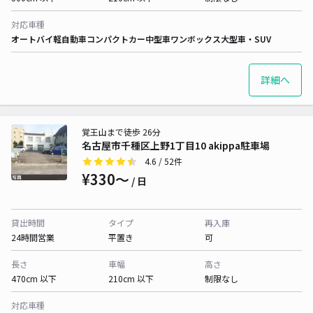
対応車種
オートバイ
軽自動車
コンパクトカー
中型車
ワンボックス
大型車・SUV
詳細へ
覚王山まで徒歩 26分
名古屋市千種区上野1丁目10 akippa駐車場
4.6
/ 52件
¥330〜
/ 日
貸出時間
タイプ
再入庫
24時間営業
平置き
可
長さ
車幅
高さ
470cm 以下
210cm 以下
制限なし
対応車種