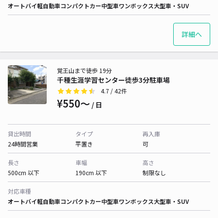
オートバイ
軽自動車
コンパクトカー
中型車
ワンボックス
大型車・SUV
詳細へ
覚王山まで徒歩 19分
千種生涯学習センター徒歩3分駐車場
4.7
/ 42件
¥550〜
/ 日
貸出時間
タイプ
再入庫
24時間営業
平置き
可
長さ
車幅
高さ
500cm 以下
190cm 以下
制限なし
対応車種
オートバイ
軽自動車
コンパクトカー
中型車
ワンボックス
大型車・SUV