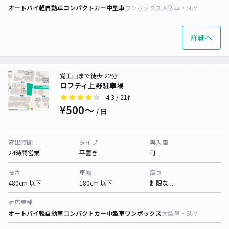
オートバイ
軽自動車
コンパクトカー
中型車
ワンボックス
大型車・SUV
詳細へ
覚王山まで徒歩 22分
ロフティ上野駐車場
4.3
/ 21件
¥500〜
/ 日
貸出時間
タイプ
再入庫
24時間営業
平置き
可
長さ
車幅
高さ
480cm 以下
180cm 以下
制限なし
対応車種
オートバイ
軽自動車
コンパクトカー
中型車
ワンボックス
大型車・SUV