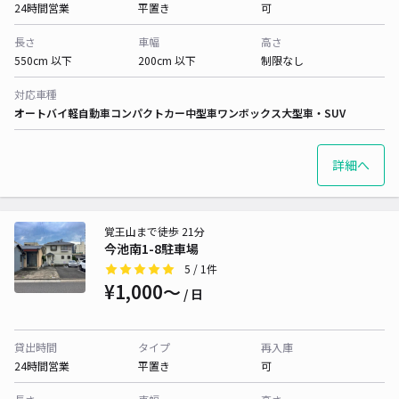
24時間営業
平置き
可
長さ
車幅
高さ
550cm 以下
200cm 以下
制限なし
対応車種
オートバイ
軽自動車
コンパクトカー
中型車
ワンボックス
大型車・SUV
詳細へ
覚王山まで徒歩 21分
今池南1-8駐車場
5
/ 1件
¥1,000〜
/ 日
貸出時間
タイプ
再入庫
24時間営業
平置き
可