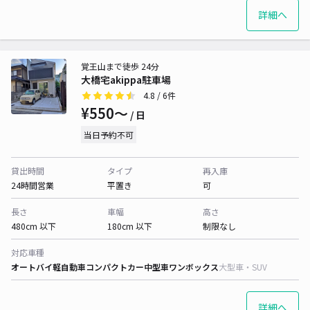
詳細へ
覚王山まで徒歩 24分
大橋宅akippa駐車場
4.8
/ 6件
¥550〜
/ 日
当日予約不可
貸出時間
タイプ
再入庫
24時間営業
平置き
可
長さ
車幅
高さ
480cm 以下
180cm 以下
制限なし
対応車種
オートバイ
軽自動車
コンパクトカー
中型車
ワンボックス
大型車・SUV
詳細へ