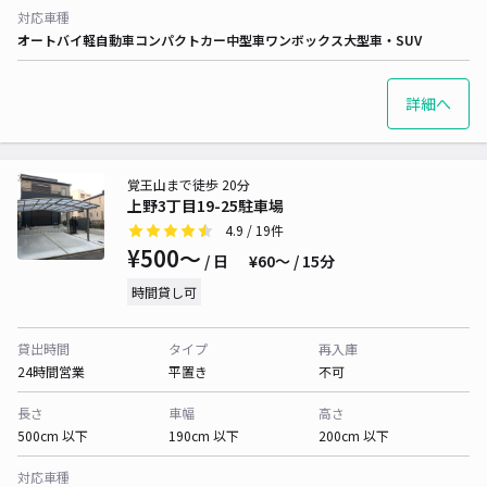
対応車種
オートバイ
軽自動車
コンパクトカー
中型車
ワンボックス
大型車・SUV
詳細へ
覚王山まで徒歩 20分
上野3丁目19-25駐車場
4.9
/ 19件
¥500〜
/ 日
¥60〜 / 15分
時間貸し可
貸出時間
タイプ
再入庫
24時間営業
平置き
不可
長さ
車幅
高さ
500cm 以下
190cm 以下
200cm 以下
対応車種