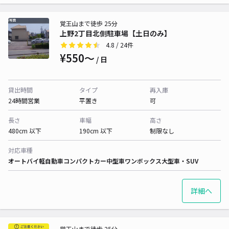
覚王山まで徒歩 25分
上野2丁目北側駐車場【土日のみ】
4.8
/ 24件
¥550〜
/ 日
貸出時間
タイプ
再入庫
24時間営業
平置き
可
長さ
車幅
高さ
480cm 以下
190cm 以下
制限なし
対応車種
オートバイ
軽自動車
コンパクトカー
中型車
ワンボックス
大型車・SUV
詳細へ
覚王山まで徒歩 25分