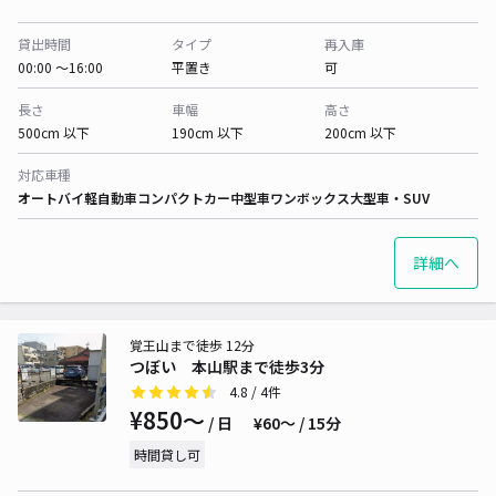
貸出時間
タイプ
再入庫
00:00 〜16:00
平置き
可
長さ
車幅
高さ
500cm 以下
190cm 以下
200cm 以下
対応車種
オートバイ
軽自動車
コンパクトカー
中型車
ワンボックス
大型車・SUV
詳細へ
覚王山まで徒歩 12分
つぼい 本山駅まで徒歩3分
4.8
/ 4件
¥850〜
/ 日
¥60〜 / 15分
時間貸し可