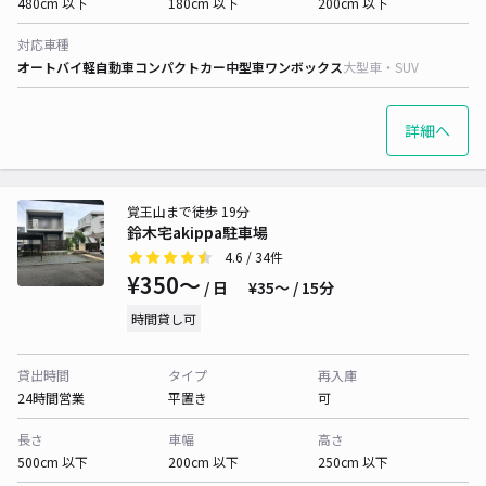
480cm 以下
180cm 以下
200cm 以下
対応車種
オートバイ
軽自動車
コンパクトカー
中型車
ワンボックス
大型車・SUV
詳細へ
覚王山まで徒歩 19分
鈴木宅akippa駐車場
4.6
/ 34件
¥350〜
/ 日
¥35〜 / 15分
時間貸し可
貸出時間
タイプ
再入庫
24時間営業
平置き
可
長さ
車幅
高さ
500cm 以下
200cm 以下
250cm 以下