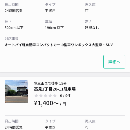
貸出時間
タイプ
再入庫
24時間営業
平置き
可
長さ
車幅
高さ
500cm 以下
190cm 以下
制限なし
対応車種
オートバイ
軽自動車
コンパクトカー
中型車
ワンボックス
大型車・SUV
詳細へ
覚王山まで徒歩 15分
高見1丁目26-11駐車場
0
/ 0件
¥1,400〜
/ 日
貸出時間
タイプ
再入庫
24時間営業
平置き
可