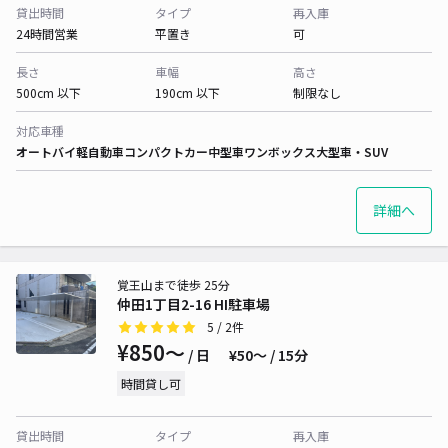
貸出時間
タイプ
再入庫
24時間営業
平置き
可
長さ
車幅
高さ
500cm 以下
190cm 以下
制限なし
対応車種
オートバイ
軽自動車
コンパクトカー
中型車
ワンボックス
大型車・SUV
詳細へ
覚王山まで徒歩 25分
仲田1丁目2-16 HI駐車場
5
/ 2件
¥850〜
/ 日
¥50〜 / 15分
時間貸し可
貸出時間
タイプ
再入庫