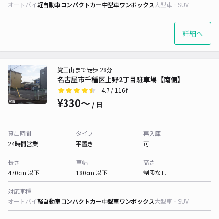
オートバイ
軽自動車
コンパクトカー
中型車
ワンボックス
大型車・SUV
詳細へ
覚王山まで徒歩 28分
名古屋市千種区上野2丁目駐車場【南側】
4.7
/ 116件
¥330〜
/ 日
貸出時間
タイプ
再入庫
24時間営業
平置き
可
長さ
車幅
高さ
470cm 以下
180cm 以下
制限なし
対応車種
オートバイ
軽自動車
コンパクトカー
中型車
ワンボックス
大型車・SUV