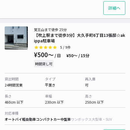
詳細へ
覚王山まで徒歩 25分
【吹上駅まで徒歩3分】大久手町6丁目13張邸☆ak
ippa駐車場
5
/ 9件
¥500〜
/ 日
¥50〜 / 15分
時間貸し可
貸出時間
タイプ
再入庫
24時間営業
平置き
可
長さ
車幅
高さ
460cm 以下
230cm 以下
250cm 以下
対応車種
オートバイ
軽自動車
コンパクトカー
中型車
ワンボックス
大型車・SUV