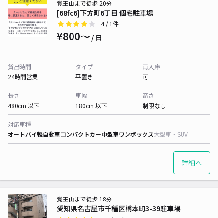
覚王山まで徒歩 20分
[68fc6]下方町6丁目 個宅駐車場
4
/ 1件
¥800〜
/ 日
貸出時間
タイプ
再入庫
24時間営業
平置き
可
長さ
車幅
高さ
480cm 以下
180cm 以下
制限なし
対応車種
オートバイ
軽自動車
コンパクトカー
中型車
ワンボックス
大型車・SUV
詳細へ
覚王山まで徒歩 18分
愛知県名古屋市千種区橋本町3-39駐車場