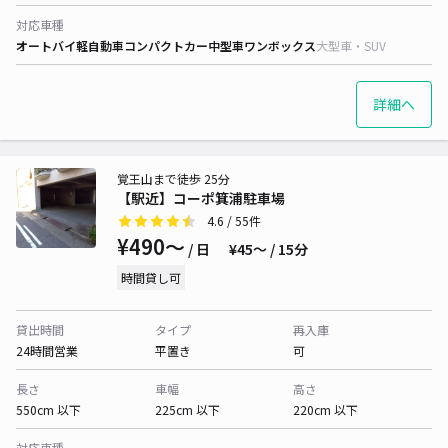
対応車種
オートバイ
軽自動車
コンパクトカー
中型車
ワンボックス
大型車・SUV
詳細へ
覚王山まで徒歩 25分
【駅近】コーポ箕浦駐車場
4.6
/ 55件
¥490〜
/ 日
¥45〜 / 15分
時間貸し可
貸出時間
タイプ
再入庫
24時間営業
平置き
可
長さ
車幅
高さ
550cm 以下
225cm 以下
220cm 以下
対応車種