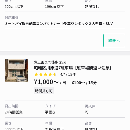
長さ
車幅
高さ
500cm 以下
190cm 以下
制限なし
対応車種
オートバイ
軽自動車
コンパクトカー
中型車
ワンボックス
大型車・SUV
詳細へ
覚王山まで徒歩 25分
昭和区川原通7駐車場【駐車場間違い注意】
4.7
/ 15件
¥1,000〜
/ 日
¥100〜 / 15分
時間貸し可
貸出時間
タイプ
再入庫
24時間営業
平置き
可
長さ
車幅
高さ
500cm 以下
210cm 以下
制限なし