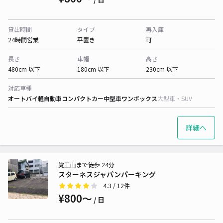
貸出時間
タイプ
再入庫
24時間営業
平置き
可
長さ
車幅
高さ
480cm 以下
180cm 以下
230cm 以下
対応車種
オートバイ
軽自動車
コンパクトカー
中型車
ワンボックス
大型車・SUV
詳細へ
覚王山まで徒歩 24分
スターネスジャパンパーキング
4.3
/ 12件
¥800〜
/ 日