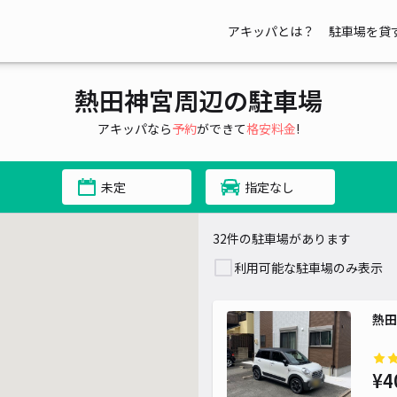
アキッパとは？
駐車場を貸
熱田神宮周辺の駐車場
¥ 500~
アキッパなら
予約
ができて
格安料金
!
未定
指定なし
32件の駐車場があります
利用可能な駐車場のみ表示
熱田
¥4