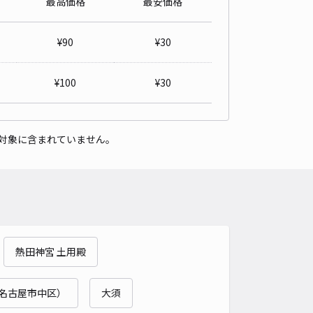
最高価格
最安価格
詳細へ
¥
90
¥
30
自動車専用：センチュリーホールまで徒歩3分】大宝2丁目2☆aki
a駐車場
¥
100
¥
30
熱田神宮まで徒歩 25分
4.8
/ 10件
50〜
/ 日
¥50〜 / 15分
対象に含まれていません。
貸し可
時間
24時間営業
タイプ
平置き
再入庫
可
480cm 以下
車幅
180cm 以下
高さ
制限なし
車種
オートバイ
軽自動車
コンパクトカー
中型車
ワンボックス
大型車・SUV
熱田神宮 土用殿
詳細へ
名古屋市中区）
大須