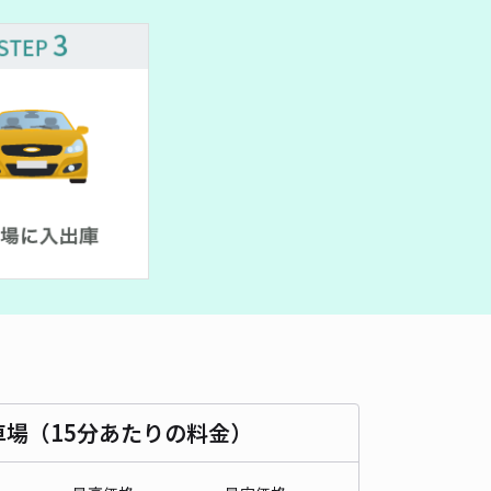
430cm 以下
車幅
170cm 以下
高さ
制限なし
車種
オートバイ
軽自動車
コンパクトカー
中型車
ワンボックス
大型車・SUV
詳細へ
2丁目31加藤邸☆akippa駐車場
熱田神宮まで徒歩 25分
4.6
/ 9件
00〜
/ 日
¥30〜 / 15分
貸し可
時間
24時間営業
タイプ
平置き
再入庫
可
480cm 以下
車幅
230cm 以下
高さ
制限なし
車場（15分あたりの料金）
車種
オートバイ
軽自動車
コンパクトカー
中型車
ワンボックス
大型車・SUV