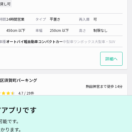
貸し可
¥ 2,000~
時間
24時間営業
タイプ
平置き
再入庫
可
450cm 以下
車幅
250cm 以下
高さ
制限なし
¥ 600~
車種
オートバイ
軽自動車
コンパクトカー
中型車
ワンボックス
大型車・SUV
¥ 600~
詳細へ
区須賀町パーキング
熱田神宮まで徒歩 14分
4.7
/ 29件
00〜
/ 日
¥40〜 / 15分
アアプリです
貸し可
可能です。
時間
24時間営業
タイプ
平置き
再入庫
可
かります。