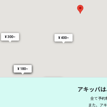
¥ 300~
¥ 400~
¥ 180~
¥ 380~
¥ 440~
アキッパは
全て予約
また、ア
¥ 400~