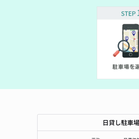
¥ 500~
日貸し駐車