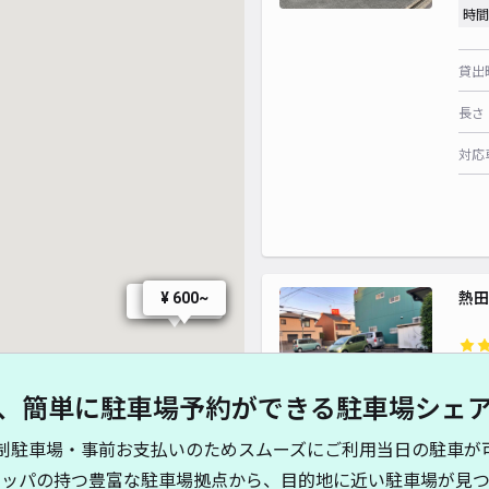
時間
貸出
長さ
対応
熱田
¥ 600~
¥ 1,300~
¥ 200~
¥4
、簡単に駐車場予約ができる駐車場シェ
時間
¥ 440~
¥ 440~
制駐車場・事前お支払いのためスムーズにご利用当日の駐車が
貸出
キッパの持つ豊富な駐車場拠点から、目的地に近い駐車場が見つ