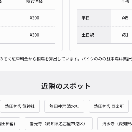
格
最安価格
平均
¥
300
平日
¥
45
【軽
pp
¥
300
土日祝
¥
51
¥3
をのぞく駐車料金から相場を算出しています。バイクのみの駐車場は集計
時間
貸出
近隣のスポット
長さ
対応
熱田神宮 龍神社
熱田神宮 清水社
熱田神宮 西楽所
熱田神宮)
善光寺（愛知県名古屋市港区）
清水寺（愛知県