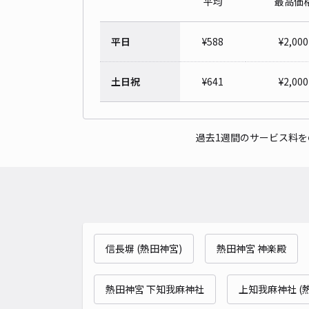
平均
最高価
平日
¥
588
¥
2,000
土日祝
¥
641
¥
2,000
過去1週間のサービス料
信長塀 (熱田神宮)
熱田神宮 神楽殿
熱田神宮 下知我麻神社
上知我麻神社 (