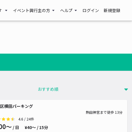
す
イベント興行主の方
ヘルプ
ログイン
新規登録
区横田パーキング
熱田神宮まで徒歩 13分
4.6
/ 24件
00〜
/ 日
¥40〜 / 15分