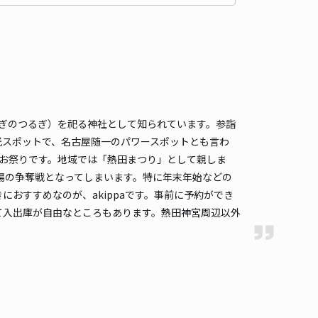
貸し可
時間
24時間営業
タイプ
平置き
再入庫
可
500cm 以下
車幅
190cm 以下
高さ
制限なし
車種
オートバイ
軽自動車
コンパクトカー
中型車
ワンボックス
大型車・SUV
ぎのつるぎ）を祀る神社として知られています。参詣
光スポットで、名古屋随一のパワースポットとも言わ
詳細へ
お祭りです。地域では「熱田まつり」として親しま
車場の争奪戦となってしまいます。特に年末年始などの
におすすめなのが、akippaです。事前に予約ができ
高校前駐車場【2】
て入出庫が自由なところもあります。熱田神宮周辺以外
熱田神宮まで徒歩 26分
5
/ 1件
80〜
/ 日
時間
24時間営業
タイプ
平置き
再入庫
可
400cm 以下
車幅
290cm 以下
高さ
240cm 以下