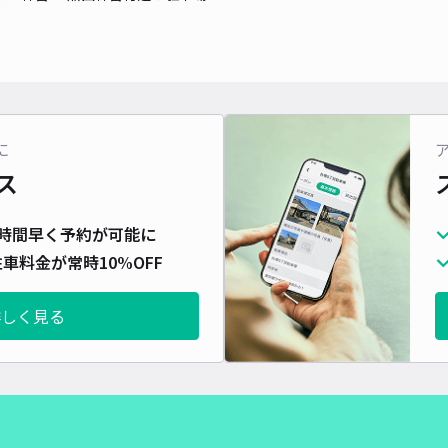
対応
に
豊2
ス
時間早く予約が可能に
¥4
車料金が常時10%OFF
時間
詳しく見る
貸出
長さ
対応