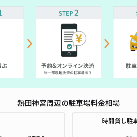
¥ 900~
長さ
対応
一番
¥3
時間
熱田神宮周辺の駐車場料金相場
貸出
長さ
場
時間貸し駐
対応