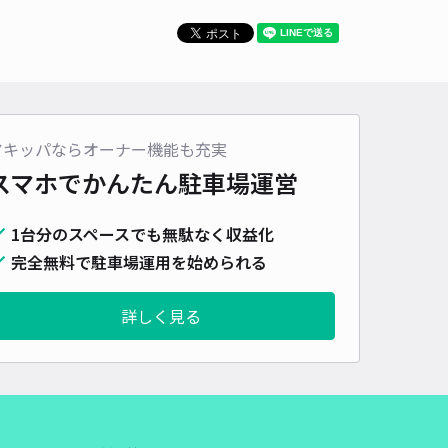
車種
オートバイ
軽自動車
コンパクトカー
中型車
ワンボックス
大型車・SUV
詳細へ
アキッパならオーナー機能も充実
丁目11-20-2瀧邸
スマホでかんたん
駐車場運営
熱田神宮まで徒歩 29分
5
/ 2件
1台分のスペースでも無駄なく収益化
00〜
/ 日
¥50〜 / 15分
完全無料で駐車場運用を始められる
貸し可
詳しく見る
時間
24時間営業
タイプ
平置き
再入庫
可
460cm 以下
車幅
180cm 以下
高さ
制限なし
車種
オートバイ
軽自動車
コンパクトカー
中型車
ワンボックス
大型車・SUV