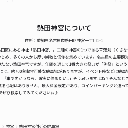
時間
貸出
熱田神宮について
長さ
住所：愛知県名古屋市熱田区神宮一丁目1-1
対応
熱田区にある神社「熱田神宮」。三種の神器の1つである草薙剣（くさな
はじめ、多くの人から厚い崇敬と信仰を集めています。名古屋の主要観
絶たない熱田神宮ですが、年間を通して1番大きな祭典が「例祭」という
には、約700台収容可能な駐車場がありますが、イベント時などは駐
「車で向かうなら、確実に停めたい...」そう思いますよね？そんなとき
熱田
焦る心配はありません。最大料金設定があり、コインパーキングと違っ
でぜひ検索してみてくださいね♪
¥3
貸出
区
神宮
熱田神宮付近の駐車場
長さ