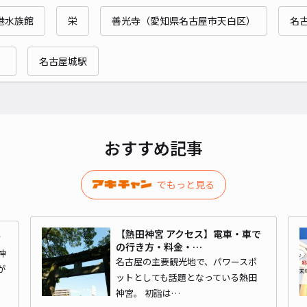
明治
港水族館
栄
善光寺（愛知県名古屋市天白区）
名
）
名古屋城駅
¥4
貸出
長さ
おすすめ記事
対応
でもっと見る
【熱田神宮 アクセス】電車・車で
ミ
の行き方・料金・…
高蔵
神
名古屋の主要観光地で、パワースポ
が
ットとしても話題となっている熱田
神宮。 初詣は…
¥6