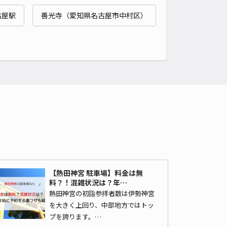
古屋駅
善光寺（愛知県名古屋市中村区）
熱田神宮まで徒歩 23分
4.8
/ 13件
40〜
/ 日
時間
24時間営業
タイプ
平置き
再入庫
可
480cm 以下
車幅
180cm 以下
高さ
制限なし
車種
オートバイ
軽自動車
コンパクトカー
中型車
ワンボックス
大型車・SUV
詳細へ
【熱田神宮 駐車場】料金は無
料？！混雑状況は？年…
町パーキング
熱田神宮の初詣参拝者数は伊勢神宮
熱田神宮まで徒歩 22分
を大きく上回り、中部地方ではトッ
4.5
/ 51件
プを誇ります。…
60〜
/ 日
¥57〜 / 15分