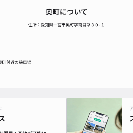
奥町について
貸出
住所：愛知県一宮市奥町字南目草３０-１
長さ
対応
奥町付近の駐車場
バス
7:0
¥8
に
ス
貸出
長さ