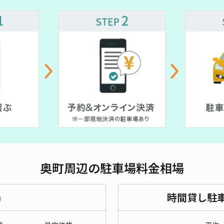
対応
~
レオ
¥3
貸出
長さ
奥町周辺の駐車場料金相場
対応
場
時間貸し駐