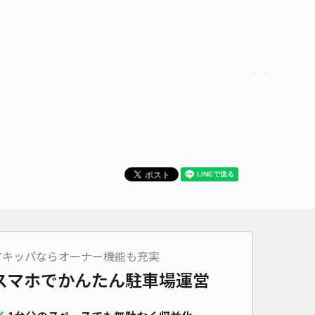
時間
00:00 〜07:00
タイプ
平置き
再入庫
可
430cm 以下
車幅
170cm 以下
高さ
制限なし
車種
オートバイ
軽自動車
コンパクトカー
中型車
ワンボックス
大型車・SUV
詳細へ
ケットボールコート 尾州BASE JAM尾州店【ご利用時間：8:00～1
0】
0
/ 0件
00〜
/ 日
アキッパならオーナー機能も充実
スマホでかんたん
駐車場運営
時間
08:00 〜17:00
タイプ
平置き
再入庫
可
430cm 以下
車幅
170cm 以下
高さ
制限なし