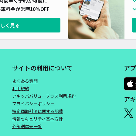
時間早く予約が可能に
対応
車料金が常時10%OFF
詳しく見る
小信
¥4
サイトの利用について
アプ
時間
よくある質問
貸出
利用規約
アキッパバリュープラス利用規約
アキ
長さ
プライバシーポリシー
対応
特定商取引法に関する記載
情報セキュリティ基本方針
外部送信先一覧