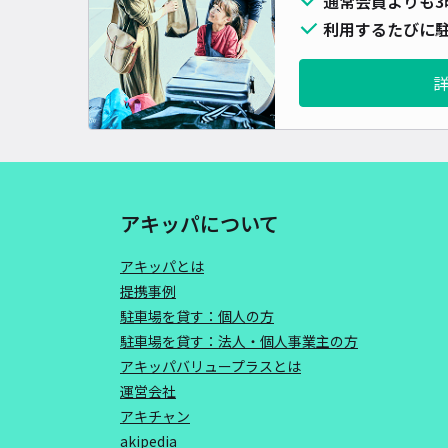
通常会員よりも3
利用するたびに駐
アキッパについて
アキッパとは
提携事例
駐車場を貸す：個人の方
駐車場を貸す：法人・個人事業主の方
アキッパバリュープラスとは
運営会社
アキチャン
akipedia