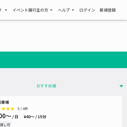
す
イベント興行主の方
ヘルプ
ログイン
新規登録
駐車場
5
/ 4件
00〜
/ 日
¥40〜 / 15分
貸し可