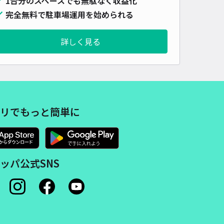
1台分のスペースでも無駄なく収益化
車種
オートバイ
軽自動車
コンパクトカー
中型車
ワンボックス
大型車・SUV
完全無料で駐車場運用を始められる
詳しく見る
詳細へ
中島西五反田35駐車場
5
/ 5件
98〜
/ 日
¥50〜 / 15分
リでもっと簡単に
貸し可
時間
24時間営業
タイプ
平置き
再入庫
可
ッパ公式SNS
500cm 以下
車幅
230cm 以下
高さ
制限なし
車種
オートバイ
軽自動車
コンパクトカー
中型車
ワンボックス
大型車・SUV
詳細へ