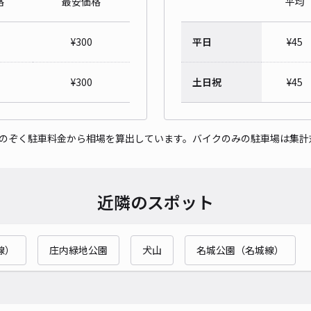
格
最安価格
平均
レオ
¥
300
平日
¥
45
¥3
¥
300
土日祝
¥
45
貸出
をのぞく駐車料金から相場を算出しています。バイクのみの駐車場は集計
長さ
対応
近隣のスポット
線）
庄内緑地公園
犬山
名城公園（名城線）
バス
07:
¥6