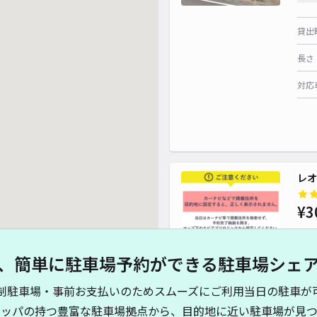
貸出
長さ
対応
レオ
¥3
、簡単に駐車場予約ができる駐車場シェ
貸出
制駐車場・事前お支払いのためスムーズにご利用当日の駐車が
長さ
キッパの持つ豊富な駐車場拠点から、目的地に近い駐車場が見つ