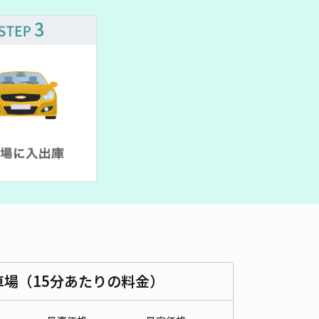
車種
オートバイ
軽自動車
コンパクトカー
中型車
ワンボックス
大型車・SUV
詳細へ
パレスフェアリー駐車場【20385】
0
/ 0件
00〜
/ 日
時間
24時間営業
タイプ
平置き
再入庫
可
500cm 以下
車幅
200cm 以下
高さ
制限なし
車種
オートバイ
軽自動車
コンパクトカー
中型車
ワンボックス
大型車・SUV
車場（15分あたりの料金）
詳細へ