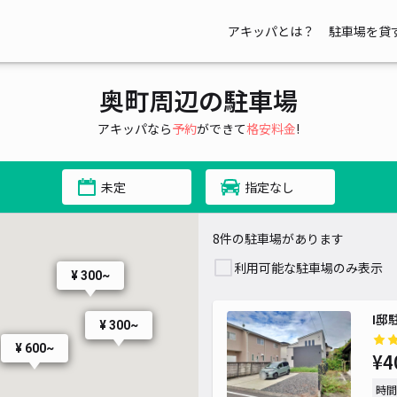
アキッパとは？
駐車場を貸
奥町周辺の駐車場
アキッパなら
予約
ができて
格安料金
!
未定
指定なし
8件の駐車場があります
利用可能な駐車場のみ表示
¥ 300~
I邸
¥ 300~
¥ 600~
¥4
時間