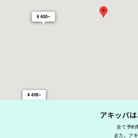
¥ 400~
¥ 498~
アキッパは
全て予約
また、ア