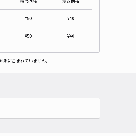
最高価格
最安価格
パレスファンタジー駐車場【24558】
0
/ 0件
¥
50
¥
40
00〜
/ 日
¥
50
¥
40
時間
24時間営業
タイプ
平置き
再入庫
可
対象に含まれていません。
500cm 以下
車幅
200cm 以下
高さ
制限なし
車種
オートバイ
軽自動車
コンパクトカー
中型車
ワンボックス
大型車・SUV
詳細へ
ケットボールコート 尾州BASE JAM尾州店【ご利用時間：00:00～
00】
0
/ 0件
00〜
/ 日