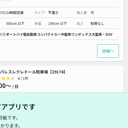
時間
24時間営業
タイプ
平置き
再入庫
可
500cm 以下
車幅
190cm 以下
高さ
制限なし
車種
オートバイ
軽自動車
コンパクトカー
中型車
ワンボックス
大型車・SUV
詳細へ
パレスレクレドール駐車場【29174】
4
/ 1件
00〜
/ 日
アアプリです
時間
24時間営業
タイプ
平置き
再入庫
可
可能です。
500cm 以下
車幅
200cm 以下
高さ
制限なし
かります。