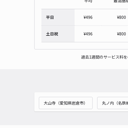
平均
最高価
平日
¥
496
¥
800
土日祝
¥
496
¥
800
過去1週間のサービス料
大山寺（愛知県岩倉市）
丸ノ内（名鉄