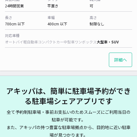
24時間営業
平置き
可
長さ
車幅
高さ
700cm 以下
400cm 以下
制限なし
対応車種
オートバイ
軽自動車
コンパクトカー
中型車
ワンボックス
大型車・SUV
詳細へ
アキッパは、簡単に駐車場予約ができ
る駐車場シェアアプリです
全て予約制駐車場・事前お支払いのためスムーズにご利用当日の
駐車が可能です。
また、アキッパの持つ豊富な駐車場拠点から、目的地に近い駐車
場が見つかります。