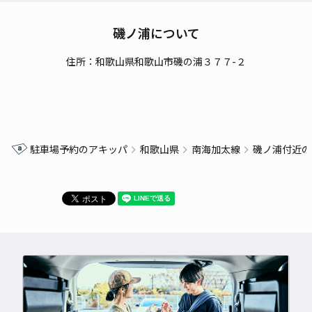
磯ノ浦について
住所：和歌山県和歌山市磯の浦３７７-２
駐車場予約のアキッパ
和歌山県
南海加太線
磯ノ浦付近の