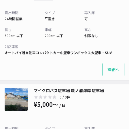
貸出時間
タイプ
再入庫
24時間営業
平置き
可
長さ
車幅
高さ
600cm 以下
200cm 以下
制限なし
対応車種
オートバイ
軽自動車
コンパクトカー
中型車
ワンボックス
大型車・SUV
詳細へ
マイクロバス駐車場 磯ノ浦海岸 駐車場
0
/ 0件
¥5,000〜
/ 日
貸出時間
タイプ
再入庫