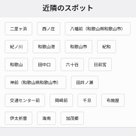
近隣のスポット
二里ヶ浜
西ノ庄
八幡前（和歌山県和歌山市）
紀ノ川
和歌山港
和歌山市
紀和
和歌山
田中口
六十谷
日前宮
神前（和歌山県和歌山市）
田井ノ瀬
交通センター前
岡崎前
千旦
布施屋
伊太祈曽
海南
加茂郷