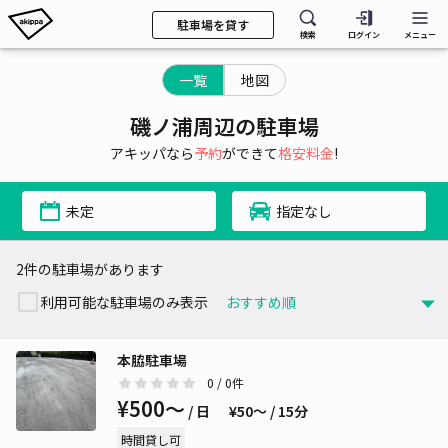
駐車場を貸す
検索
ログイン
メニュー
一覧
地図
磯ノ浦周辺の駐車場
アキッパなら
予約
ができて
格安料金
!
未定
指定なし
2件の駐車場があります
利用可能な駐車場のみ表示
本脇駐車場
0
/ 0件
¥500〜
/ 日
¥50〜 / 15分
時間貸し可