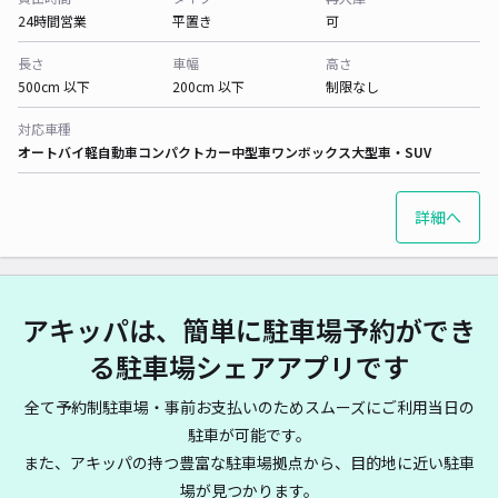
24時間営業
平置き
可
長さ
車幅
高さ
500cm 以下
200cm 以下
制限なし
対応車種
オートバイ
軽自動車
コンパクトカー
中型車
ワンボックス
大型車・SUV
詳細へ
アキッパは、簡単に駐車場予約ができ
る駐車場シェアアプリです
全て予約制駐車場・事前お支払いのためスムーズにご利用当日の
駐車が可能です。
また、アキッパの持つ豊富な駐車場拠点から、目的地に近い駐車
場が見つかります。