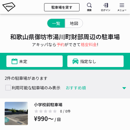
駐車場を貸す
検索
ログイン
メニュー
一覧
地図
和歌山県御坊市湯川町財部周辺の駐車場
アキッパなら
予約
ができて
格安料金
!
未定
指定なし
2件の駐車場があります
利用可能な駐車場のみ表示
小学校前駐車場
0
/ 0件
¥990〜
/ 日