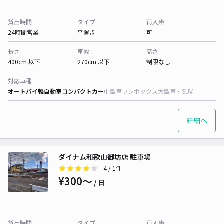
貸出時間
タイプ
再入庫
24時間営業
平置き
可
長さ
車幅
高さ
400cm 以下
270cm 以下
制限なし
対応車種
オートバイ
軽自動車
コンパクトカー
中型車
ワンボックス
大型車・SUV
詳細へ
ダイナム和歌山御坊店 駐車場
4
/ 1件
¥300〜
/ 日
貸出時間
タイプ
再入庫