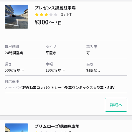
プレゼンス狐島駐車場
3
/ 1件
¥300〜
/ 日
貸出時間
タイプ
再入庫
24時間営業
平置き
可
長さ
車幅
高さ
500cm 以下
190cm 以下
制限なし
対応車種
オートバイ
軽自動車
コンパクトカー
中型車
ワンボックス
大型車・SUV
詳細へ
プリムローズ梶取駐車場