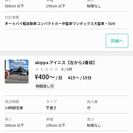
500cm 以下
190cm 以下
制限なし
対応車種
オートバイ
軽自動車
コンパクトカー
中型車
ワンボックス
大型車・SUV
詳細へ
akippa アイニス【左から2番目】
0
/ 0件
¥400〜
/ 日
¥15〜 / 15分
時間貸し可
貸出時間
タイプ
再入庫
24時間営業
平置き
可
長さ
車幅
高さ
500cm 以下
190cm 以下
制限なし