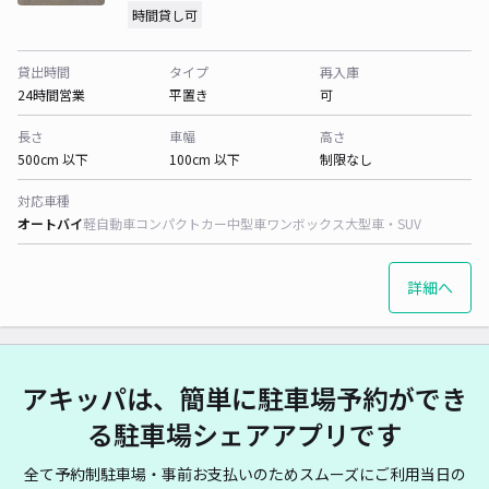
時間貸し可
貸出時間
タイプ
再入庫
24時間営業
平置き
可
長さ
車幅
高さ
500cm 以下
100cm 以下
制限なし
対応車種
オートバイ
軽自動車
コンパクトカー
中型車
ワンボックス
大型車・SUV
詳細へ
アキッパは、簡単に駐車場予約ができ
る駐車場シェアアプリです
全て予約制駐車場・事前お支払いのためスムーズにご利用当日の