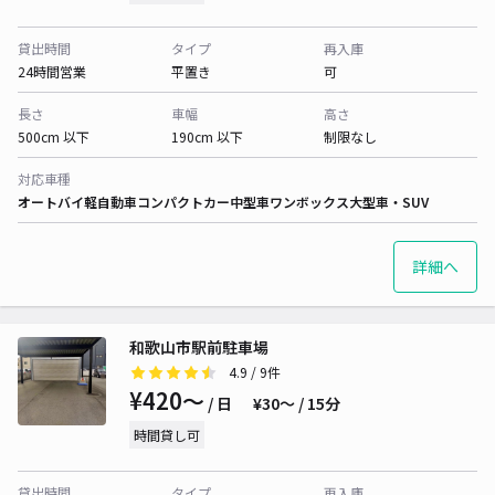
貸出時間
タイプ
再入庫
24時間営業
平置き
可
長さ
車幅
高さ
500cm 以下
190cm 以下
制限なし
対応車種
オートバイ
軽自動車
コンパクトカー
中型車
ワンボックス
大型車・SUV
詳細へ
和歌山市駅前駐車場
4.9
/ 9件
¥420〜
/ 日
¥30〜 / 15分
時間貸し可
貸出時間
タイプ
再入庫