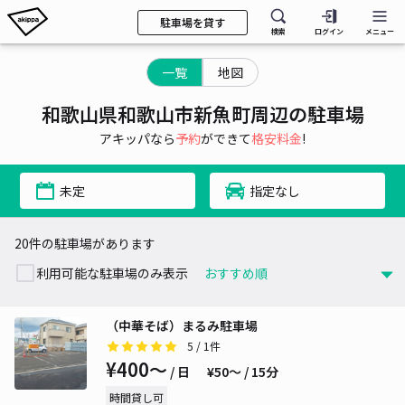
駐車場を貸す
検索
ログイン
メニュー
一覧
地図
和歌山県和歌山市新魚町周辺の駐車場
アキッパなら
予約
ができて
格安料金
!
未定
指定なし
20件の駐車場があります
利用可能な駐車場のみ表示
（中華そば）まるみ駐車場
5
/ 1件
¥400〜
/ 日
¥50〜 / 15分
時間貸し可