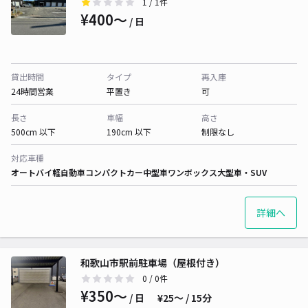
1
/ 1件
¥400〜
/ 日
貸出時間
タイプ
再入庫
24時間営業
平置き
可
長さ
車幅
高さ
500cm 以下
190cm 以下
制限なし
対応車種
オートバイ
軽自動車
コンパクトカー
中型車
ワンボックス
大型車・SUV
詳細へ
和歌山市駅前駐車場（屋根付き）
0
/ 0件
¥350〜
/ 日
¥25〜 / 15分