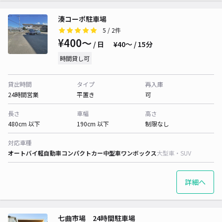
湊コーポ駐車場
5
/ 2件
¥400〜
/ 日
¥40〜 / 15分
時間貸し可
貸出時間
タイプ
再入庫
24時間営業
平置き
可
長さ
車幅
高さ
480cm 以下
190cm 以下
制限なし
対応車種
オートバイ
軽自動車
コンパクトカー
中型車
ワンボックス
大型車・SUV
詳細へ
七曲市場 24時間駐車場