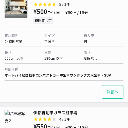
5
/ 2件
¥500〜
/ 日
¥50〜 / 15分
時間貸し可
貸出時間
タイプ
再入庫
24時間営業
平置き
可
長さ
車幅
高さ
500cm 以下
180cm 以下
制限なし
対応車種
オートバイ
軽自動車
コンパクトカー
中型車
ワンボックス
大型車・SUV
詳細へ
伊都自動車ガラス駐車場
4
/ 1件
¥550〜
/ 日
¥30〜 / 15分