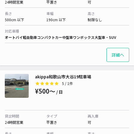
24時間営業
平置き
可
長さ
車幅
高さ
500cm 以下
190cm 以下
制限なし
対応車種
オートバイ
軽自動車
コンパクトカー
中型車
ワンボックス
大型車・SUV
詳細へ
akippa和歌山市大谷19駐車場
5
/ 1件
¥500〜
/ 日
貸出時間
タイプ
再入庫
24時間営業
平置き
可
長さ
車幅
高さ