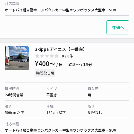
対応車種
オートバイ
軽自動車
コンパクトカー
中型車
ワンボックス
大型車・SUV
詳細へ
akippa アイニス【一番左】
0
/ 0件
¥400〜
/ 日
¥15〜 / 15分
時間貸し可
貸出時間
タイプ
再入庫
24時間営業
平置き
可
長さ
車幅
高さ
500cm 以下
190cm 以下
制限なし
対応車種
オートバイ
軽自動車
コンパクトカー
中型車
ワンボックス
大型車・SUV