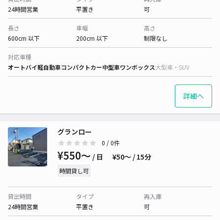
24時間営業
平置き
可
長さ
車幅
高さ
600cm 以下
200cm 以下
制限なし
対応車種
オートバイ
軽自動車
コンパクトカー
中型車
ワンボックス
大型車・SUV
詳細へ
グランロー
0
/ 0件
¥550〜
/ 日
¥50〜 / 15分
時間貸し可
貸出時間
タイプ
再入庫
24時間営業
平置き
可