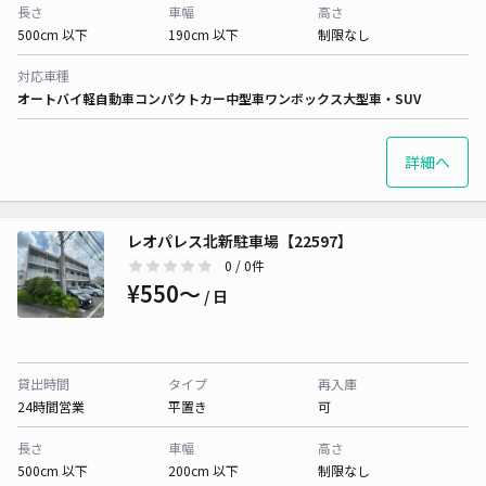
長さ
車幅
高さ
500cm 以下
190cm 以下
制限なし
対応車種
オートバイ
軽自動車
コンパクトカー
中型車
ワンボックス
大型車・SUV
詳細へ
レオパレス北新駐車場【22597】
0
/ 0件
¥550〜
/ 日
貸出時間
タイプ
再入庫
24時間営業
平置き
可
長さ
車幅
高さ
500cm 以下
200cm 以下
制限なし