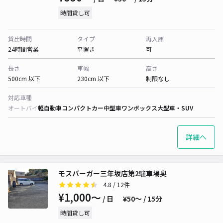
時間貸し可
貸出時間
タイプ
再入庫
24時間営業
平置き
可
長さ
車幅
高さ
500cm 以下
230cm 以下
制限なし
対応車種
オートバイ
軽自動車
コンパクトカー
中型車
ワンボックス
大型車・SUV
詳細へ
モスバーガー三年坂店第2駐車場奥
4.8
/ 12件
¥1,000〜
/ 日
¥50〜 / 15分
時間貸し可