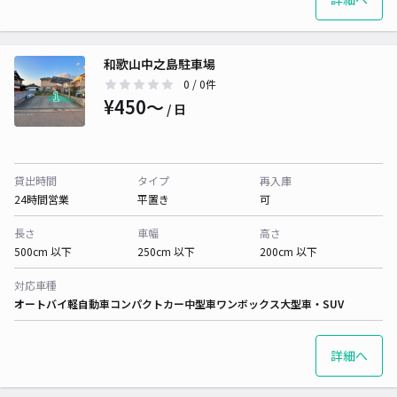
和歌山中之島駐車場
0
/ 0件
¥450〜
/ 日
貸出時間
タイプ
再入庫
24時間営業
平置き
可
長さ
車幅
高さ
500cm 以下
250cm 以下
200cm 以下
対応車種
オートバイ
軽自動車
コンパクトカー
中型車
ワンボックス
大型車・SUV
詳細へ