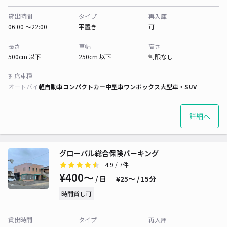
貸出時間
タイプ
再入庫
06:00 〜22:00
平置き
可
長さ
車幅
高さ
500cm 以下
250cm 以下
制限なし
対応車種
オートバイ
軽自動車
コンパクトカー
中型車
ワンボックス
大型車・SUV
詳細へ
グローバル総合保険パーキング
4.9
/ 7件
¥400〜
/ 日
¥25〜 / 15分
時間貸し可
貸出時間
タイプ
再入庫