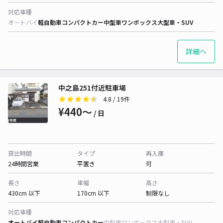
対応車種
オートバイ
軽自動車
コンパクトカー
中型車
ワンボックス
大型車・SUV
詳細へ
中之島251付近駐車場
4.8
/ 19件
¥440〜
/ 日
貸出時間
タイプ
再入庫
24時間営業
平置き
可
長さ
車幅
高さ
430cm 以下
170cm 以下
制限なし
対応車種
オートバイ
軽自動車
コンパクトカー
中型車
ワンボックス
大型車・SUV