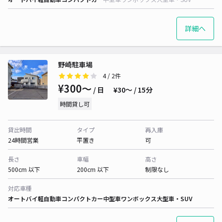
詳細へ
野崎駐車場
4
/ 2件
¥300〜
/ 日
¥30〜 / 15分
時間貸し可
貸出時間
タイプ
再入庫
24時間営業
平置き
可
長さ
車幅
高さ
500cm 以下
200cm 以下
制限なし
対応車種
オートバイ
軽自動車
コンパクトカー
中型車
ワンボックス
大型車・SUV