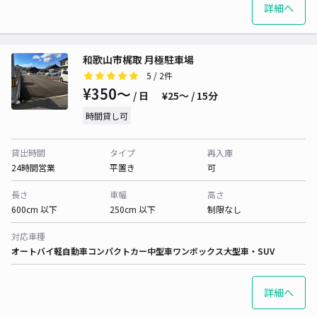
詳細へ
和歌山市梶取 月極駐車場
5
/ 2件
¥350〜
/ 日
¥25〜 / 15分
時間貸し可
貸出時間
タイプ
再入庫
24時間営業
平置き
可
長さ
車幅
高さ
600cm 以下
250cm 以下
制限なし
対応車種
オートバイ
軽自動車
コンパクトカー
中型車
ワンボックス
大型車・SUV
詳細へ