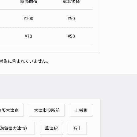
最高価格
最安価格
パーク
0
/ 0件
¥
200
¥
50
50〜
/ 日
¥
70
¥
50
時間
24時間営業
タイプ
平置き
再入庫
可
対象に含まれていません。
500cm 以下
車幅
190cm 以下
高さ
制限なし
車種
オートバイ
軽自動車
コンパクトカー
中型車
ワンボックス
大型車・SUV
詳細へ
京阪大津京
大津市役所前
上栄町
A.Tタセットパーキング
5
/ 1件
00〜
滋賀県大津市）
草津駅
石山
/ 日
¥50〜 / 15分