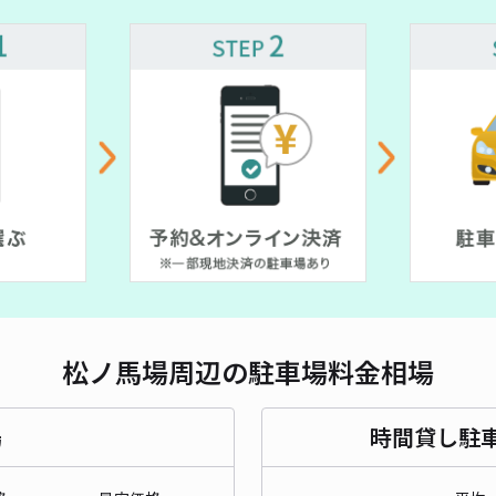
対応
下阪
¥4
時間
貸出
長さ
松ノ馬場周辺の駐車場料金相場
対応
場
時間貸し駐