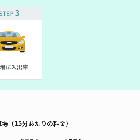
車種
オートバイ
軽自動車
コンパクトカー
中型車
ワンボックス
大型車・SUV
詳細へ
本3丁目駐車場
0
/ 0件
50〜
/ 日
¥50〜 / 15分
貸し可
時間
07:00 〜19:00
タイプ
平置き
再入庫
可
500cm 以下
車幅
190cm 以下
高さ
制限なし
車種
オートバイ
軽自動車
コンパクトカー
中型車
ワンボックス
大型車・SUV
車場（15分あたりの料金）
詳細へ