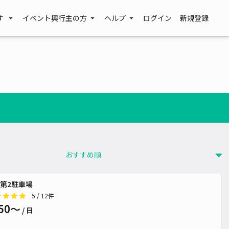
す
イベント興行主の方
ヘルプ
ログイン
新規登録
第2駐車場
5
/ 12件
50〜
/ 日