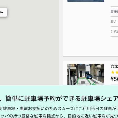
貸出
0~
長さ
対応
穴太
¥5
時間
、簡単に駐車場予約ができる駐車場シェ
貸出
制駐車場・事前お支払いのためスムーズにご利用当日の駐車が
長さ
キッパの持つ豊富な駐車場拠点から、目的地に近い駐車場が見つ