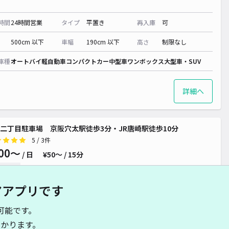
時間
24時間営業
タイプ
平置き
再入庫
可
500cm 以下
車幅
190cm 以下
高さ
制限なし
車種
オートバイ
軽自動車
コンパクトカー
中型車
ワンボックス
大型車・SUV
詳細へ
二丁目駐車場 京阪穴太駅徒歩3分・JR唐崎駅徒歩10分
5
/ 3件
00〜
/ 日
¥50〜 / 15分
貸し可
アアプリです
時間
24時間営業
タイプ
平置き
再入庫
可
可能です。
740cm 以下
車幅
227cm 以下
高さ
制限なし
かります。