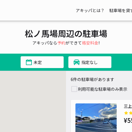
アキッパとは？
駐車場を貸
松ノ馬場周辺の駐車場
アキッパなら
予約
ができて
格安料金
!
未定
指定なし
6件の駐車場があります
利用可能な駐車場のみ表示
三上
¥5