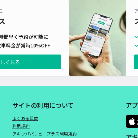
対応
に
ス
時間早く予約が可能に
車料金が常時10%OFF
詳しく見る
サイトの利用について
アプ
よくある質問
利用規約
アキッパバリュープラス利用規約
アキ