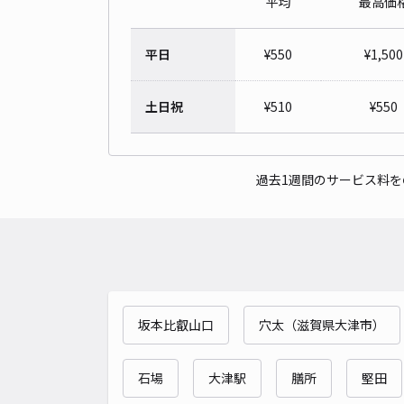
平均
最高価
平日
¥
550
¥
1,500
土日祝
¥
510
¥
550
過去1週間のサービス料
坂本比叡山口
穴太（滋賀県大津市）
石場
大津駅
膳所
堅田