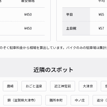
格
最安価格
平均
エス
¥
450
平日
¥
65
¥5
¥
450
土日祝
¥
57
貸出
をのぞく駐車料金から相場を算出しています。バイクのみの駐車場は集計
長さ
対応
近隣のスポット
唐崎
おごと温泉
近江神宮前
大津京
N.
¥5
錦（滋賀県大津市）
膳所本町
中ノ庄
追分（