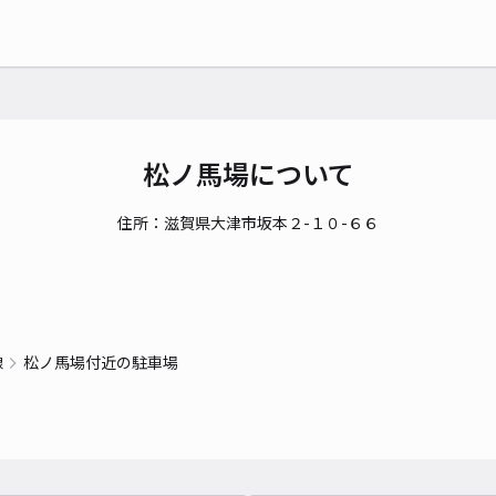
時間
貸出
長さ
対応
松ノ馬場について
住所：滋賀県大津市坂本２-１０-６６
唐崎
¥5
線
松ノ馬場付近の駐車場
時間
貸出
長さ