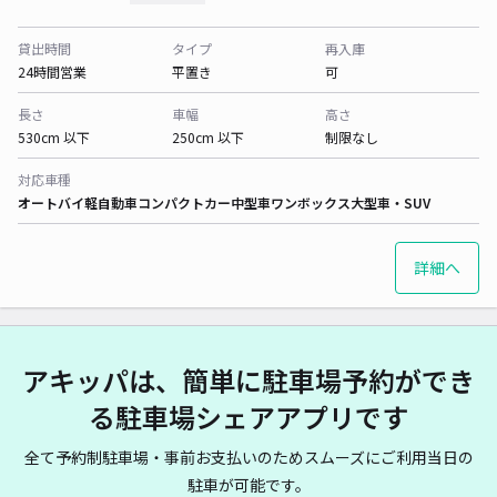
貸出時間
タイプ
再入庫
24時間営業
平置き
可
長さ
車幅
高さ
530cm 以下
250cm 以下
制限なし
対応車種
オートバイ
軽自動車
コンパクトカー
中型車
ワンボックス
大型車・SUV
詳細へ
アキッパは、簡単に駐車場予約ができ
る駐車場シェアアプリです
全て予約制駐車場・事前お支払いのためスムーズにご利用当日の
駐車が可能です。