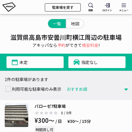
駐車場を貸す
検索
ログイン
メニュー
一覧
地図
滋賀県高島市安曇川町横江周辺の駐車場
アキッパなら
予約
ができて
格安料金
!
未定
指定なし
1件の駐車場があります
利用可能な駐車場のみ表示
バローゼ7駐車場
0
/ 0件
¥300〜
/ 日
¥30〜 / 15分
時間貸し可