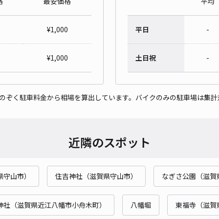
格
最安価格
平均
¥
1,000
平日
-
¥
1,000
土日祝
-
をのぞく駐車料金から相場を算出しています。バイクのみの駐車場は集計
近隣のスポット
県守山市）
住吉神社（滋賀県守山市）
なぎさ公園（滋賀
神社（滋賀県近江八幡市小舟木町）
八幡堀
東福寺（滋賀