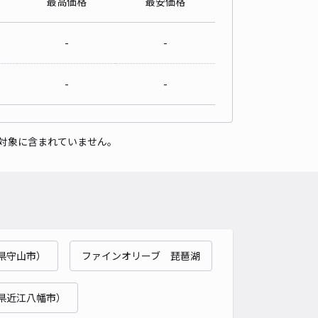
最高価格
最安価格
-
-
-
-
対象に含まれていません。
県守山市）
ファインオリーブ 琵琶湖
県近江八幡市）