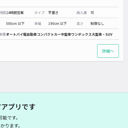
時間
24時間営業
タイプ
平置き
再入庫
可
500cm 以下
車幅
190cm 以下
高さ
制限なし
車種
オートバイ
軽自動車
コンパクトカー
中型車
ワンボックス
大型車・SUV
詳細へ
アアプリです
可能です。
かります。