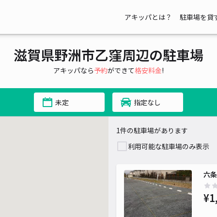
アキッパとは？
駐車場を貸
滋賀県野洲市乙窪周辺の駐車場
アキッパなら
予約
ができて
格安料金
!
未定
指定なし
1件の駐車場があります
利用可能な駐車場のみ表示
六条
¥1