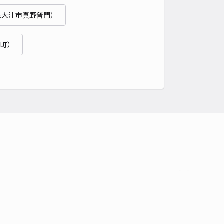
県大津市真野普門）
森町）