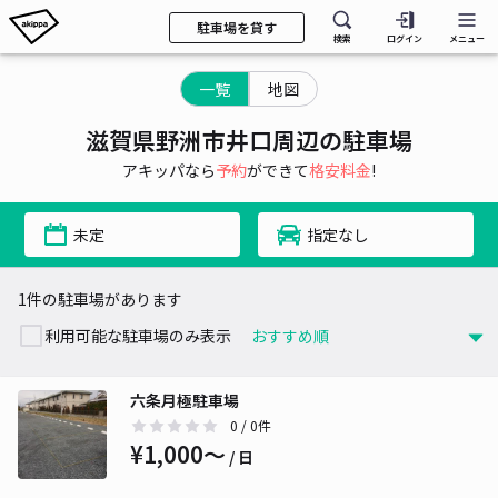
駐車場を貸す
検索
ログイン
メニュー
一覧
地図
滋賀県野洲市井口周辺の駐車場
アキッパなら
予約
ができて
格安料金
!
未定
指定なし
1件の駐車場があります
利用可能な駐車場のみ表示
六条月極駐車場
0
/ 0件
¥1,000〜
/ 日