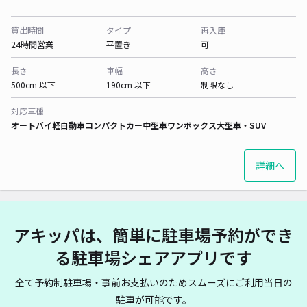
貸出時間
タイプ
再入庫
24時間営業
平置き
可
長さ
車幅
高さ
500cm 以下
190cm 以下
制限なし
対応車種
オートバイ
軽自動車
コンパクトカー
中型車
ワンボックス
大型車・SUV
詳細へ
アキッパは、簡単に駐車場予約ができ
る駐車場シェアアプリです
全て予約制駐車場・事前お支払いのためスムーズにご利用当日の
駐車が可能です。