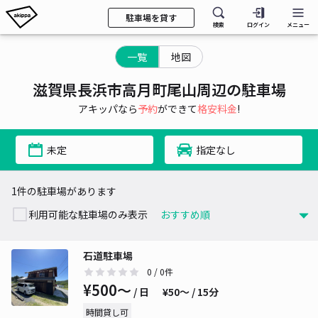
駐車場を貸す
検索
ログイン
メニュー
一覧
地図
滋賀県長浜市高月町尾山周辺の駐車場
アキッパなら
予約
ができて
格安料金
!
未定
指定なし
1件の駐車場があります
利用可能な駐車場のみ表示
石道駐車場
0
/ 0件
¥500〜
/ 日
¥50〜 / 15分
時間貸し可