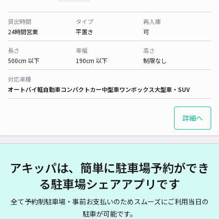
貸出時間
タイプ
再入庫
24時間営業
平置き
可
長さ
車幅
高さ
500cm 以下
190cm 以下
制限なし
対応車種
オートバイ
軽自動車
コンパクトカー
中型車
ワンボックス
大型車・SUV
詳細へ
アキッパは、簡単に駐車場予約ができ
る駐車場シェアアプリです
全て予約制駐車場・事前お支払いのためスムーズにご利用当日の
駐車が可能です。