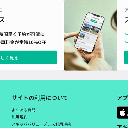
対応
に
ス
時間早く予約が可能に
車料金が常時10%OFF
芹橋
¥3
詳しく見る
貸出
長さ
サイトの利用について
アプ
対応
よくある質問
利用規約
アキッパバリュープラス利用規約
アキ