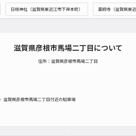
時間
日枝神社（滋賀県東近江市下岸本町）
薬師寺（滋賀県東
貸出
長さ
対応
滋賀県彦根市馬場二丁目について
住所：滋賀県彦根市馬場二丁目
芹橋
¥2
滋賀県彦根市馬場二丁目付近の駐車場
貸出
長さ