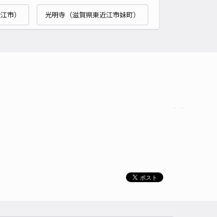
貸し可
近江市）
光明寺（滋賀県東近江市妹町）
時間
24時間営業
タイプ
平置き
再入庫
可
450cm 以下
車幅
250cm 以下
高さ
制限なし
車種
オートバイ
軽自動車
コンパクトカー
中型車
ワンボックス
大型車・SUV
詳細へ
1丁目シバタパーキング【お】
4.5
/ 2件
50〜
/ 日
時間
24時間営業
タイプ
平置き
再入庫
可
470cm 以下
車幅
220cm 以下
高さ
制限なし