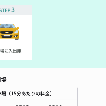
車種
オートバイ
軽自動車
コンパクトカー
中型車
ワンボックス
大型車・SUV
詳細へ
PARKING
4.5
/ 2件
00〜
/ 日
¥100〜 / 15分
貸し可
時間
24時間営業
タイプ
平置き
再入庫
可
450cm 以下
車幅
170cm 以下
高さ
制限なし
相場
車種
オートバイ
軽自動車
コンパクトカー
中型車
ワンボックス
大型車・SUV
車場（15分あたりの料金）
詳細へ