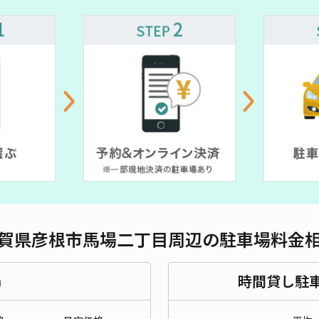
対応
SK-
¥5
時間
貸出
長さ
賀県彦根市馬場二丁目周辺の駐車場料金
対応
場
時間貸し駐