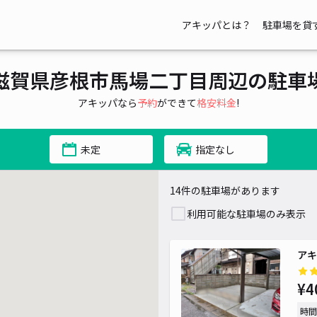
アキッパとは？
駐車場を貸
滋賀県彦根市馬場二丁目周辺の駐車
アキッパなら
予約
ができて
格安料金
!
未定
指定なし
14件の駐車場があります
利用可能な駐車場のみ表示
アキ
¥4
時間