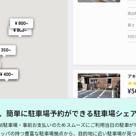
貸出
¥ 800~
長さ
¥ 800~
対応
 350~
¥ 180~
¥ 400~
アキ
¥5
時間
、簡単に駐車場予約ができる駐車場シェ
貸出
制駐車場・事前お支払いのためスムーズにご利用当日の駐車が
長さ
キッパの持つ豊富な駐車場拠点から、目的地に近い駐車場が見つ