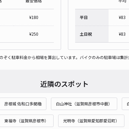
格
最安価格
平均
レオ
¥
180
平日
¥
83
¥5
¥
250
土日祝
¥
83
貸出
をのぞく駐車料金から相場を算出しています。バイクのみの駐車場は集計
長さ
対応
近隣のスポット
彦根城 佐和口多聞櫓
白山神社（滋賀県彦根市中薮）
アキ
¥4
東福寺（滋賀県彦根市）
光明寺（滋賀県愛知郡愛荘町）