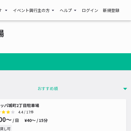
す
イベント興行主の方
ヘルプ
ログイン
新規登録
場
ッパ城町2丁目駐車場
4.4
/ 17件
00〜
/ 日
¥40〜 / 15分
貸し可