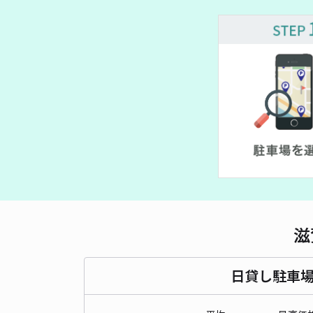
滋
日貸し駐車