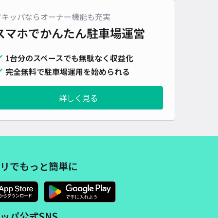
車種
オートバイ
軽自動車
コンパクトカー
中型車
ワンボックス
大型車・SUV
アキッパならオーナー機能も充実
スマホでかんたん
駐車場運営
詳細へ
1台分のスペースでも無駄なく収益化
完全無料で駐車場運用を始められる
1丁目シバタパーキング【か】
5
/ 2件
00〜
詳しく見る
/ 日
時間
24時間営業
タイプ
平置き
再入庫
可
470cm 以下
車幅
220cm 以下
高さ
制限なし
リでもっと簡単に
車種
オートバイ
軽自動車
コンパクトカー
中型車
ワンボックス
大型車・SUV
詳細へ
ッパ公式SNS