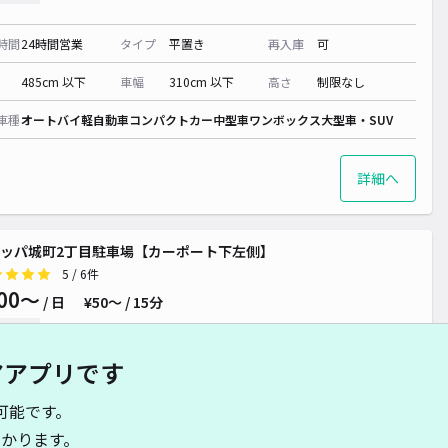
時間
24時間営業
タイプ
平置き
再入庫
可
485cm 以下
車幅
310cm 以下
高さ
制限なし
車種
オートバイ
軽自動車
コンパクトカー
中型車
ワンボックス
大型車・SUV
詳細へ
ッパ城町2丁目駐車場【カーポート下左側】
5
/ 6件
00〜
/ 日
¥50〜 / 15分
貸し可
アアプリです
時間
24時間営業
タイプ
平置き
再入庫
可
可能です。
500cm 以下
車幅
250cm 以下
高さ
210cm 以下
かります。