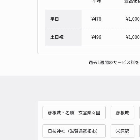
平均
最高価
平日
¥
476
¥
1,000
土日祝
¥
496
¥
1,000
過去1週間のサービス料
彦根城・名勝 玄宮楽々園
彦根城
日枝神社（滋賀県彦根市）
米原駅