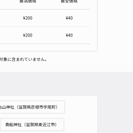
最高価格
最安価格
パレスコート ひこね駐車場【29122】
0
/ 0件
¥
200
¥
40
00〜
/ 日
¥
200
¥
40
時間
24時間営業
タイプ
平置き
再入庫
可
対象に含まれていません。
500cm 以下
車幅
200cm 以下
高さ
制限なし
車種
オートバイ
軽自動車
コンパクトカー
中型車
ワンボックス
大型車・SUV
詳細へ
白山神社（滋賀県彦根市宇尾町）
ッパ城町2丁目駐車場【軽自動車のみ】
2.5
/ 2件
00〜
貴船神社（滋賀県東近江市）
/ 日
¥40〜 / 15分