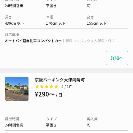
24時間営業
平置き
可
長さ
車幅
高さ
430cm 以下
170cm 以下
155cm 以下
対応車種
オートバイ
軽自動車
コンパクトカー
中型車
ワンボックス
大型車・SUV
詳細へ
京阪パーキング大津向陽町
5
/ 1件
¥290〜
/ 日
貸出時間
タイプ
再入庫
24時間営業
平置き
可