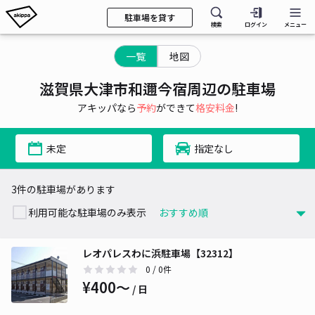
駐車場を貸す
検索
ログイン
メニュー
一覧
地図
滋賀県大津市和邇今宿周辺の駐車場
アキッパなら
予約
ができて
格安料金
!
未定
指定なし
3件の駐車場があります
利用可能な駐車場のみ表示
レオパレスわに浜駐車場【32312】
0
/ 0件
¥400〜
/ 日