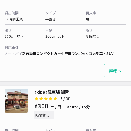
貸出時間
タイプ
再入庫
24時間営業
平置き
可
長さ
車幅
高さ
500cm 以下
200cm 以下
制限なし
対応車種
オートバイ
軽自動車
コンパクトカー
中型車
ワンボックス
大型車・SUV
詳細へ
akippa駐車場 湖青
5
/ 3件
¥300〜
/ 日
¥30〜 / 15分
時間貸し可
貸出時間
タイプ
再入庫