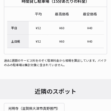
時間貸し駐車場（15分あたりの料金）
平均
最高価格
最安価格
平日
¥
52
¥
60
¥
40
土日祝
¥
52
¥
60
¥
40
過去1週間のサービス料をのぞく駐車料金から相場を算出しています。バイク
のみの駐車場は集計対象に含まれていません。
近隣のスポット
光明寺（滋賀県大津市真野普門）