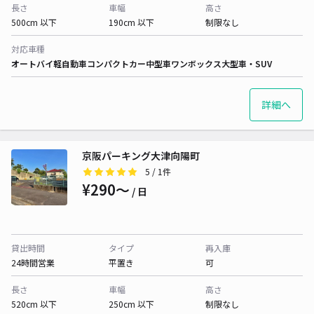
長さ
車幅
高さ
500cm 以下
190cm 以下
制限なし
対応車種
オートバイ
軽自動車
コンパクトカー
中型車
ワンボックス
大型車・SUV
詳細へ
京阪パーキング大津向陽町
5
/ 1件
¥290〜
/ 日
貸出時間
タイプ
再入庫
24時間営業
平置き
可
長さ
車幅
高さ
520cm 以下
250cm 以下
制限なし