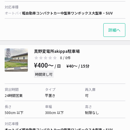
対応車種
オートバイ
軽自動車
コンパクトカー
中型車
ワンボックス
大型車・SUV
詳細へ
真野変電所akippa駐車場
0
/ 0件
¥400〜
/ 日
¥40〜 / 15分
時間貸し可
貸出時間
タイプ
再入庫
24時間営業
平置き
可
長さ
車幅
高さ
500cm 以下
300cm 以下
制限なし
対応車種
オートバイ
軽自動車
コンパクトカー
中型車
ワンボックス
大型車・SUV