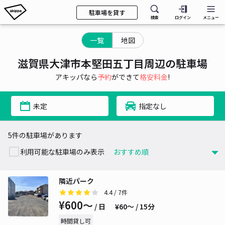
駐車場を貸す
検索
ログイン
メニュー
一覧
地図
滋賀県大津市本堅田五丁目周辺の駐車場
アキッパなら
予約
ができて
格安料金
!
未定
指定なし
5件の駐車場があります
利用可能な駐車場のみ表示
隣近パーク
4.4
/ 7件
¥600〜
/ 日
¥60〜 / 15分
時間貸し可