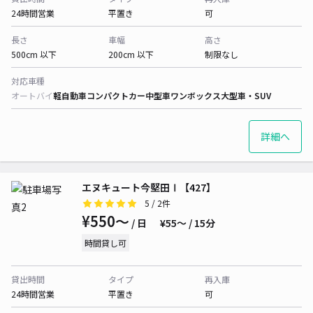
24時間営業
平置き
可
長さ
車幅
高さ
500cm 以下
200cm 以下
制限なし
対応車種
オートバイ
軽自動車
コンパクトカー
中型車
ワンボックス
大型車・SUV
詳細へ
エヌキュート今堅田Ⅰ【427】
5
/ 2件
¥550〜
/ 日
¥55〜 / 15分
時間貸し可
貸出時間
タイプ
再入庫
24時間営業
平置き
可