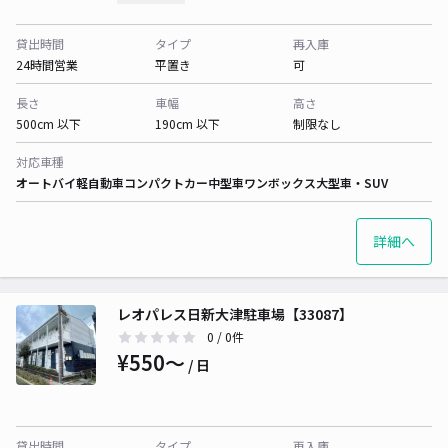
貸出時間
タイプ
再入庫
24時間営業
平置き
可
長さ
車幅
高さ
500cm 以下
190cm 以下
制限なし
対応車種
オートバイ
軽自動車
コンパクトカー
中型車
ワンボックス
大型車・SUV
詳細へ
レオパレス日新大津駐車場【33087】
0
/ 0件
¥550〜
/ 日
貸出時間
タイプ
再入庫