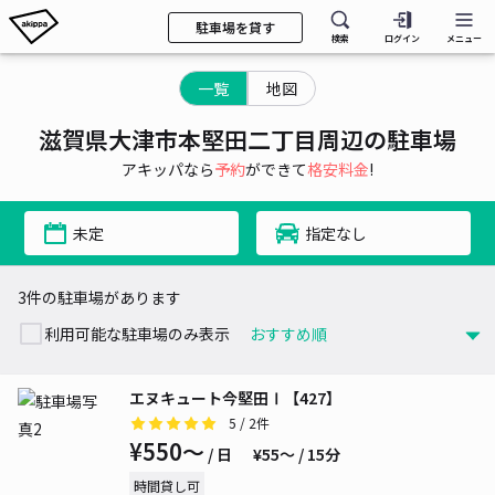
駐車場を貸す
検索
ログイン
メニュー
一覧
地図
滋賀県大津市本堅田二丁目周辺の駐車場
アキッパなら
予約
ができて
格安料金
!
未定
指定なし
3件の駐車場があります
利用可能な駐車場のみ表示
エヌキュート今堅田Ⅰ【427】
5
/ 2件
¥550〜
/ 日
¥55〜 / 15分
時間貸し可