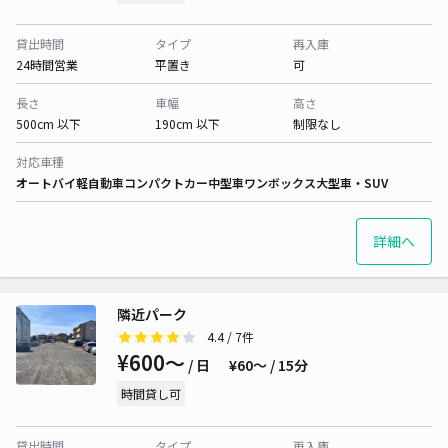
貸出時間
タイプ
再入庫
24時間営業
平置き
可
長さ
車幅
高さ
500cm 以下
190cm 以下
制限なし
対応車種
オートバイ
軽自動車
コンパクトカー
中型車
ワンボックス
大型車・SUV
詳細へ
隣近パーク
4.4
/ 7件
¥600〜
/ 日
¥60〜 / 15分
時間貸し可
貸出時間
タイプ
再入庫