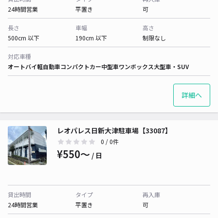
24時間営業
平置き
可
長さ
車幅
高さ
500cm 以下
190cm 以下
制限なし
対応車種
オートバイ
軽自動車
コンパクトカー
中型車
ワンボックス
大型車・SUV
詳細へ
レオパレス日新大津駐車場【33087】
0
/ 0件
¥550〜
/ 日
貸出時間
タイプ
再入庫
24時間営業
平置き
可