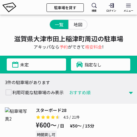
駐車場を貸す
検索
ログイン
メニュー
一覧
地図
滋賀県大津市田上稲津町周辺の駐車場
アキッパなら
予約
ができて
格安料金
!
未定
指定なし
3件の駐車場があります
利用可能な駐車場のみ表示
スターボード28
4.5
/ 21件
¥600〜
/ 日
¥50〜 / 15分
時間貸し可