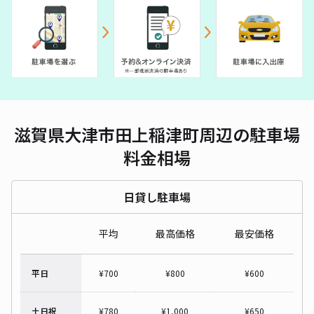
滋賀県大津市田上稲津町周辺の駐車場
料金相場
日貸し駐車場
平均
最高価格
最安価格
平日
¥
700
¥
800
¥
600
土日祝
¥
780
¥
1,000
¥
650