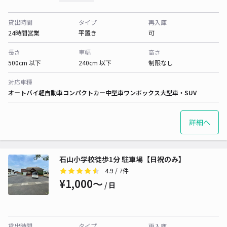
貸出時間
タイプ
再入庫
24時間営業
平置き
可
長さ
車幅
高さ
500cm 以下
240cm 以下
制限なし
対応車種
オートバイ
軽自動車
コンパクトカー
中型車
ワンボックス
大型車・SUV
詳細へ
石山小学校徒歩1分 駐車場【日祝のみ】
4.9
/ 7件
¥1,000〜
/ 日
貸出時間
タイプ
再入庫