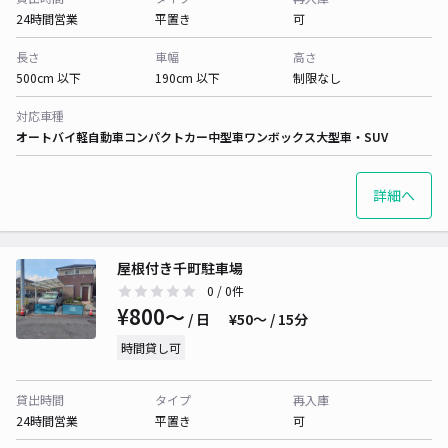
24時間営業
平置き
可
長さ
車幅
高さ
500cm 以下
190cm 以下
制限なし
対応車種
オートバイ
軽自動車
コンパクトカー
中型車
ワンボックス
大型車・SUV
詳細へ
屋根付き千町駐車場
0
/ 0件
¥800〜
/ 日
¥50〜 / 15分
時間貸し可
貸出時間
タイプ
再入庫
24時間営業
平置き
可